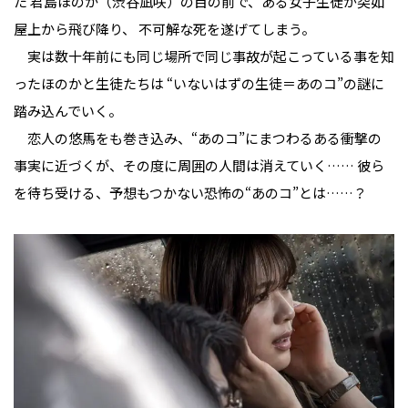
た 君島ほのか（渋谷凪咲）の目の前で、ある女子生徒が突如
屋上から飛び降り、 不可解な死を遂げてしまう。
実は数十年前にも同じ場所で同じ事故が起こっている事を知
ったほのかと生徒たちは “いないはずの生徒＝あのコ”の謎に
踏み込んでいく。
恋人の悠馬をも巻き込み、“あのコ”にまつわるある衝撃の
事実に近づくが、その度に周囲の人間は消えていく…… 彼ら
を待ち受ける、予想もつかない恐怖の“あのコ”とは……？