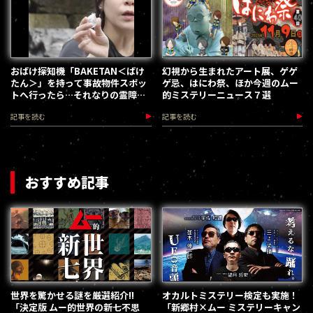
おばけ探知機「BAKETAN＜ばけ
幻視から生まれたアート展、ゲゲ
たん＞」を持って事故物件スポッ
ゲ忌、はにわ祭、ほか今週のムー
トへ行ったら…それなりの霊障を
的ミステリーニュース７選
体験したレポート
記事を読む
記事を読む
おすすめ記事
世界を驚かせる謎を厳選紹介!!
オカルトミステリー検定も実施！
「決定版 ムー的世界の新七不思
「新郷村×ムー ミステリーキャン