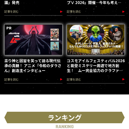
議」発売
プⅤ 2026」開催…今年も考える
な、踊れ！（2026.9.12）
記事を読む
記事を読む
祟り神と因習を笑って語る現代伝
コスモアイルフェスティバル2026
承の真髄！ アニメ『令和のダラさ
と能登ミステリー周遊で地方創
ん』創造主インタビュー
生！ ムー完全協力のクラファン
第３弾が始動
記事を読む
記事を読む
ランキング
RANKING