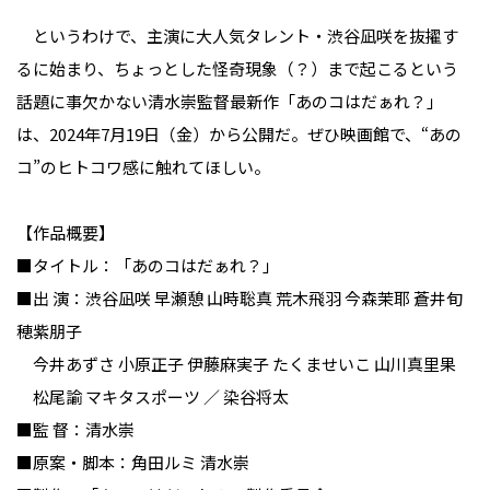
というわけで、主演に大人気タレント・渋谷凪咲を抜擢す
るに始まり、ちょっとした怪奇現象（？）まで起こるという
話題に事欠かない清水崇監督最新作「あのコはだぁれ？」
は、2024年7月19日（金）から公開だ。ぜひ映画館で、“あの
コ”のヒトコワ感に触れてほしい。
【作品概要】
■タイトル：「あのコはだぁれ？」
■出 演：渋谷凪咲 早瀬憩 山時聡真 荒木飛羽 今森茉耶 蒼井旬
穂紫朋子
今井あずさ 小原正子 伊藤麻実子 たくませいこ 山川真里果
松尾諭 マキタスポーツ ／ 染谷将太
■監 督：清水崇
■原案・脚本：角田ルミ 清水崇