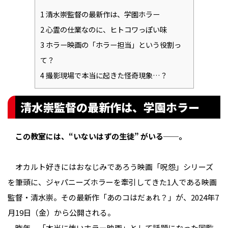
1
清水崇監督の最新作は、学園ホラー
2
心霊の仕業なのに、ヒトコワっぽい味
3
ホラー映画の「ホラー担当」という役割っ
て？
4
撮影現場で本当に起きた怪奇現象…？
清水崇監督の最新作は、学園ホラー
この教室には、“いないはずの生徒” がいる──。
オカルト好きにはおなじみであろう映画「呪怨」シリーズ
を筆頭に、ジャパニーズホラーを牽引してきた1人である映画
監督・清水崇。その最新作「あのコはだぁれ？」が、2024年7
月19日（金）から公開される。
昨年、「本当に怖いホラー映画」として話題になった同監