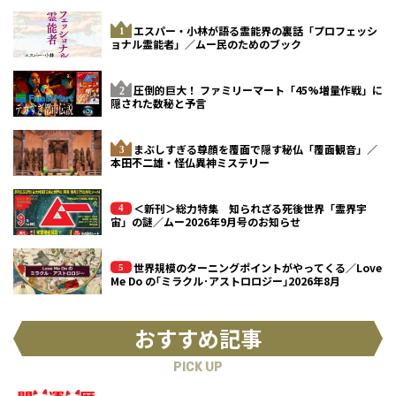
エスパー・小林が語る霊能界の裏話「プロフェッシ
ョナル霊能者」／ムー民のためのブック
圧倒的巨大！ ファミリーマート「45%増量作戦」に
隠された数秘と予言
まぶしすぎる尊顔を覆面で隠す秘仏「覆面観音」／
本田不二雄・怪仏異神ミステリー
＜新刊＞総力特集 知られざる死後世界「霊界宇
宙」の謎／ムー2026年9月号のお知らせ
世界規模のターニングポイントがやってくる／Love
Me Do の｢ミラクル･アストロロジー｣2026年8月
おすすめ記事
PICK UP