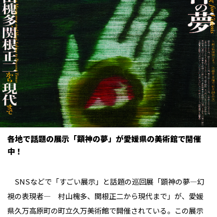
各地で話題の展示「顕神の夢」が愛媛県の美術館で開催
中！
SNSなどで「すごい展示」と話題の巡回展「顕神の夢―幻
視の表現者― 村山槐多、関根正二から現代まで」が、愛媛
県久万高原町の町立久万美術館で開催されている。この展示