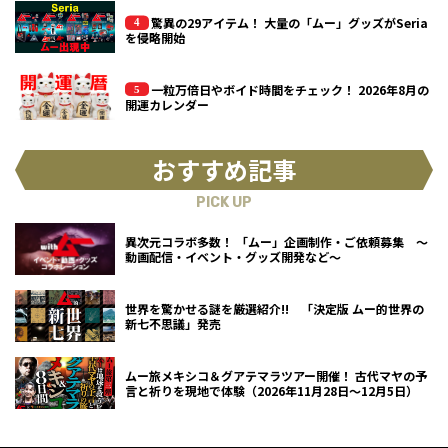
驚異の29アイテム！ 大量の「ムー」グッズがSeria
を侵略開始
一粒万倍日やボイド時間をチェック！ 2026年8月の
開運カレンダー
おすすめ記事
PICK UP
異次元コラボ多数！ 「ムー」企画制作・ご依頼募集 ～
動画配信・イベント・グッズ開発など～
世界を驚かせる謎を厳選紹介!! 「決定版 ムー的世界の
新七不思議」発売
ムー旅メキシコ＆グアテマラツアー開催！ 古代マヤの予
言と祈りを現地で体験（2026年11月28日～12月5日）