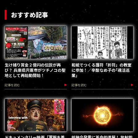
おすすめ記事
生け捕り賞金２億円の伝説が再
和紙でつくる護符「折符」の教室
び？ 兵庫県宍粟市がツチノコの聖
に参加！／辛酸なめ子の｢魂活巡
地として再始動開始！
業｣
記事を読む
記事を読む
ドキュメンタリー映画「軍服を着
核融合発電に革命的進展！ 放射能