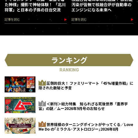
た神様」撮影で神秘体験！ 「北川
汚染が皆無で核融合炉が自動車の
将軍」と日本の子孫の日台交流
エンジンになる未来へ
記事を読む
記事を読む
ランキング
RANKING
圧倒的巨大！ ファミリーマート「45%増量作戦」に
隠された数秘と予言
＜新刊＞総力特集 知られざる死後世界「霊界宇
宙」の謎／ムー2026年9月号のお知らせ
世界規模のターニングポイントがやってくる／Love
Me Do の｢ミラクル･アストロロジー｣2026年8月