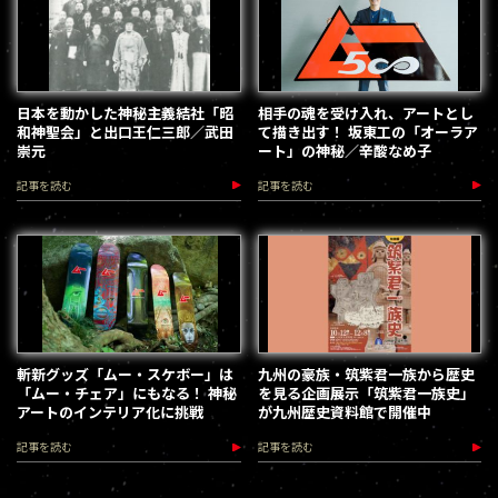
日本を動かした神秘主義結社「昭
相手の魂を受け入れ、アートとし
和神聖会」と出口王仁三郎／武田
て描き出す！ 坂東工の「オーラア
崇元
ート」の神秘／辛酸なめ子
記事を読む
記事を読む
斬新グッズ「ムー・スケボー」は
九州の豪族・筑紫君一族から歴史
「ムー・チェア」にもなる！ 神秘
を見る企画展示「筑紫君一族史」
アートのインテリア化に挑戦
が九州歴史資料館で開催中
記事を読む
記事を読む