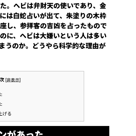
た。ヘビは弁財天の使いであり、金
には白蛇占いが出て、朱塗りの木枠
座し、参拝客の吉凶を占ったもので
のに、ヘビは大嫌いという人は多い
まうのか。どうやら科学的な理由が
次
[
非表示
]
た
た
上げる
ンがあった