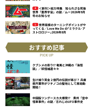
＜新刊＞総力特集 知られざる死後
世界「霊界宇宙」の謎／ムー2026年9月
号のお知らせ
世界規模のターニングポイントがや
ってくる／Love Me Do の｢ミラクル･ア
ストロロジー｣2026年8月
おすすめ記事
PICK UP
クブシメの祟り!? 奄美と沖縄の「海怪
談」／妖怪補遺々々
生け捕り賞金２億円の伝説が再び？ 兵庫
県宍粟市がツチノコの聖地として再始動
開始！
中国版ツングースカ大爆発!? 貴州「空中
怪車事件」の謎／忘れじのUFO事件史