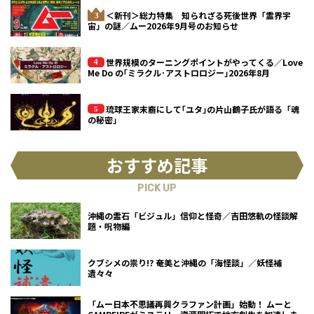
＜新刊＞総力特集 知られざる死後世界「霊界宇
宙」の謎／ムー2026年9月号のお知らせ
世界規模のターニングポイントがやってくる／Love
Me Do の｢ミラクル･アストロロジー｣2026年8月
琉球王家末裔にして｢ユタ｣の片山鶴子氏が語る「魂
の秘密」
おすすめ記事
PICK UP
沖縄の霊石「ビジュル」信仰と怪奇／吉田悠軌の怪談解
題・呪物編
クブシメの祟り!? 奄美と沖縄の「海怪談」／妖怪補
遺々々
「ムー日本不思議再興クラファン計画」始動！ ムーと