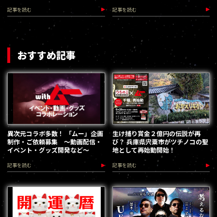
記事を読む
記事を読む
おすすめ記事
異次元コラボ多数！ 「ムー」企画
生け捕り賞金２億円の伝説が再
制作・ご依頼募集 ～動画配信・
び？ 兵庫県宍粟市がツチノコの聖
イベント・グッズ開発など～
地として再始動開始！
記事を読む
記事を読む