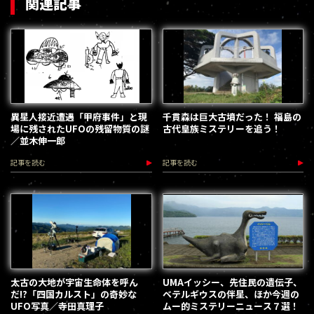
関連記事
異星人接近遭遇「甲府事件」と現
千貫森は巨大古墳だった！ 福島の
場に残されたUFOの残留物質の謎
古代皇族ミステリーを追う！
／並木伸一郎
記事を読む
記事を読む
太古の大地が宇宙生命体を呼ん
UMAイッシー、先住民の遺伝子、
だ!?「四国カルスト」の奇妙な
ベテルギウスの伴星、ほか今週の
UFO写真／寺田真理子
ムー的ミステリーニュース７選！