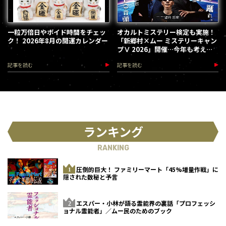
一粒万倍日やボイド時間をチェッ
オカルトミステリー検定も実施！
ク！ 2026年8月の開運カレンダー
「新郷村×ムー ミステリーキャン
プⅤ 2026」開催…今年も考える
な、踊れ！（2026.9.12）
記事を読む
記事を読む
ランキング
RANKING
圧倒的巨大！ ファミリーマート「45%増量作戦」に
隠された数秘と予言
エスパー・小林が語る霊能界の裏話「プロフェッシ
ョナル霊能者」／ムー民のためのブック