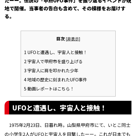
たーー。伝説の「甲府UFO事件」を振り返るイベントが現
地で開催。当事者の告白も含めて、その模様をお届けす
る。
目次
[
非表示
]
1
UFOと遭遇し、宇宙人と接触！
2
宇宙人で甲府市を盛り上げる
3
宇宙人に肩を叩かれた少年
4
地域の歴史に刻まれたUFO事件
5
動画レポートはこちら！
UFOと遭遇し、宇宙人と接触！
1975年2月23日、日暮れ時。山梨県甲府市にて、いとこ同士
の小学生2人がUFOと宇宙人を目撃したーー。これが日本でも