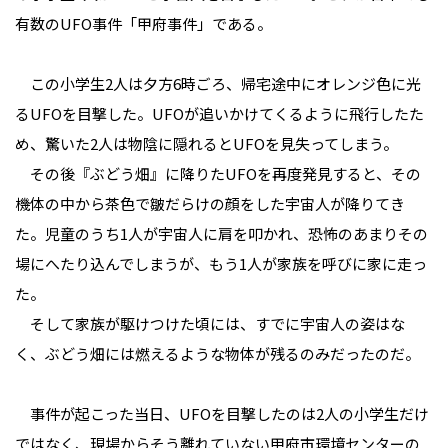
有数のUFO事件「甲府事件」である。
この小学生2人は夕方6時ごろ、帰宅途中にオレンジ色に光
るUFOを目撃した。UFOが追いかけてくるように飛行したた
め、驚いた2人は物陰に隠れるとUFOを見失ってしまう。
その後『ぶどう畑』に降りたUFOを再度発見すると、その
機体の中から茶色で皺だらけの顔をした宇宙人が降りてき
た。児童のうち1人が宇宙人に肩を叩かれ、恐怖のあまりその
場にへたり込んでしまうが、もう1人が家族を呼びに家に走っ
た。
そして家族が駆けつけた頃には、すでに宇宙人の姿はな
く、ぶどう畑には燃えるような物体が残るのみだったのだ。
事件が起こった当日、UFOを目撃したのは2人の小学生だけ
ではなく、現場からそう離れていない甲府市環境センターの