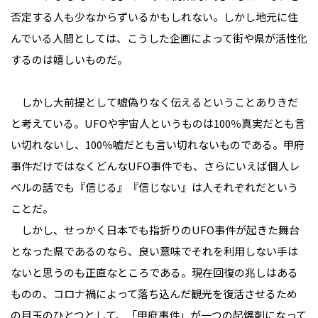
否定する人も少なからずいるかもしれない。しかし地元に住
んでいる人間としては、こうした企画によって街や県が活性化
するのは嬉しいものだ。
しかし大前提として嘘偽りなく伝えるということありきだ
と考えている。UFOや宇宙人というものは100％真実だとも言
い切れないし、100％嘘だとも言い切れないものである。甲府
事件だけではなくどんなUFO事件でも、さらにいえば個人レ
ベルの話でも『信じる』『信じない』は人それぞれだという
ことだ。
しかし、せっかく日本でも指折りのUFO事件が起きた舞台
となった県であるのなら、良い意味でそれを利用しない手は
ないと思うのも正直なところである。現在回復の兆しはある
ものの、コロナ禍によって落ち込んだ観光を復活させるため
の目玉のひとつとして、「甲府事件」が一つの起爆剤になって