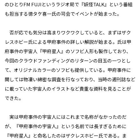
のひとりFM FUJIというラジオ局で『妖怪TALK』という番組
も担当する徳タケ喜一氏の司会でイベントが始まった。
否が応でも気分は高まりワクワクしていると、まずはザク
レスホビー氏による甲府事件の詳しい解説が始まる。氏は甲
府事件の宇宙人『甲府星人』のソフビ人形も製作しており、
今回のクラウドファンディングのリターンの目玉の一つとし
て、オリジナルカラーのソフビも提供している。甲府事件に
関しては物凄い綿密な調査を行なっており、当時の週刊誌など
に載っていた宇宙人のイラストなど貴重な資料を見ることが
できた。
実は甲府事件の宇宙人にはこれまで名称がなかったのだ
が、『甲府事件の宇宙人』という名前では長すぎるために
『甲府星人』と命名したのはザクレスホビー氏である。ま