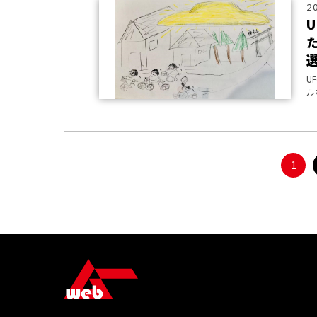
2
U
ル
本
1