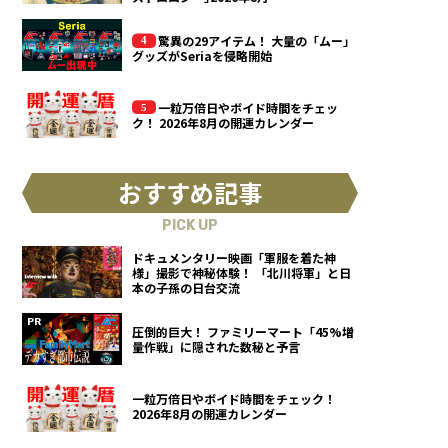
驚異の29アイテム！ 大量の「ムー」
グッズがSeriaを侵略開始
一粒万倍日やボイド時間をチェッ
ク！ 2026年8月の開運カレンダー
おすすめ記事
PICK UP
ドキュメンタリー映画「軍服を着た神
様」撮影で神秘体験！ 「北川将軍」と日
本の子孫の日台交流
圧倒的巨大！ ファミリーマート「45%増
量作戦」に隠された数秘と予言
一粒万倍日やボイド時間をチェック！
2026年8月の開運カレンダー