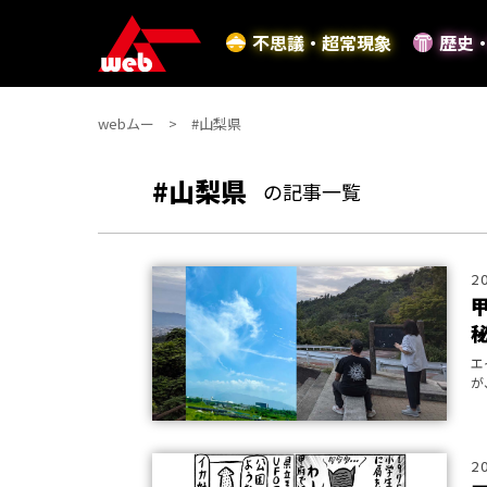
不思議・超常現象
歴史
webムー
#山梨県
#山梨県
の記事一覧
2
エ
が
常
2