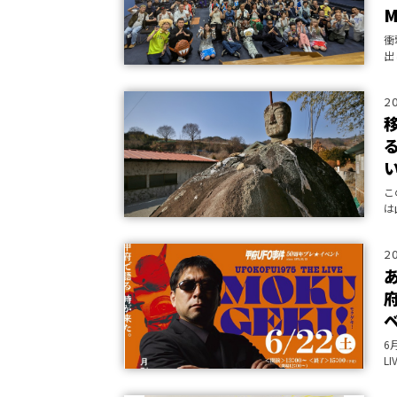
M
衝
出
2
こ
は
発
2
ベ
6
L