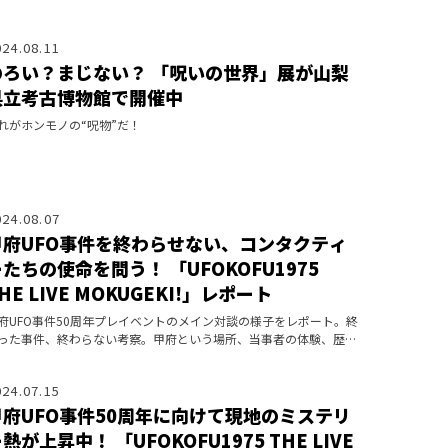
024.08.11
のろい？まじない？ 「呪いの世界」展が山梨
県立考古博物館で開催中
れがホンモノの“呪物”だ！
024.08.07
甲府UFO事件を終わらせない、コンタクティ
たちの使命を問う！ 「UFOKOFU1975
HE LIVE MOKUGEKI!」レポート
府UFO事件50周年プレイベントのメイン対談の様子をレポート。終
った事件、終わらない考察。甲府という場所、当事者の体験、歴史
背景を踏まえた視点が提示された。
024.07.15
甲府UFO事件50周年に向けて現地のミステリ
熱が上昇中！ 「UFOKOFU1975 THE LIVE