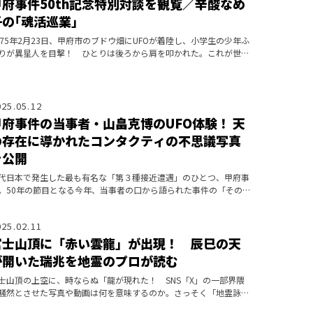
甲府事件50th記念特別対談を観覧／辛酸なめ
子の｢魂活巡業｣
975年2月23日、甲府市のブドウ畑にUFOが着陸し、小学生の少年ふ
りが異星人を目撃！ ひとりは後ろから肩を叩かれた。これが世に
う「甲府事件」で、日本３大UFO事件のひとつとされている。今回
、
025.05.12
甲府事件の当事者・山畠克博のUFO体験！ 天
の存在に導かれたコンタクティの不思議写真
を公開
代日本で発生した最も有名な「第３種接近遭遇」のひとつ、甲府事
。50年の節目となる今年、当事者の口から語られた事件の「その
」と、たどりついた使命とは？
025.02.11
富士山頂に「赤い雲龍」が出現！ 辰巳の天
が開いた瑞兆を地霊のプロが読む
士山頂の上空に、時ならぬ「龍が現れた！ SNS「X」の一部界隈
騒然とさせた写真や動画は何を意味するのか。さっそく「地霊詠
」のプロにうかがってみた。