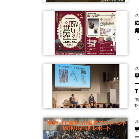
2
こ
2
ー
T
甲
わ
的
2
ー