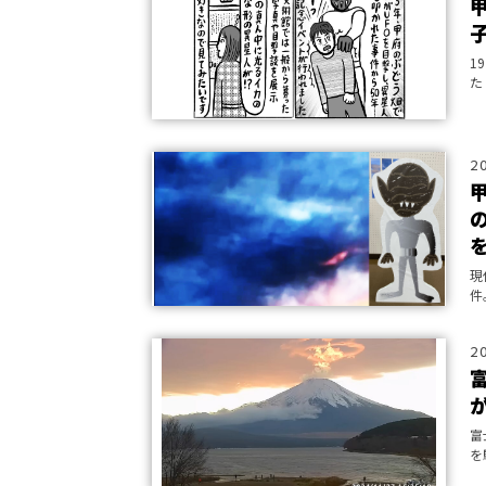
1
た
い
は
2
現
件
後
2
富
を
み