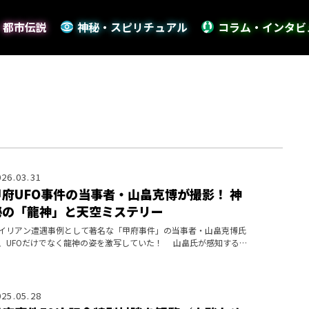
・都市伝説
神秘・スピリチュアル
コラム・インタビ
026.03.31
甲府UFO事件の当事者・山畠克博が撮影！ 神
秘の「龍神」と天空ミステリー
イリアン遭遇事例として著名な「甲府事件」の当事者・山畠克博氏
、UFOだけでなく龍神の姿を激写していた！ 山畠氏が感知する超
存在からのメッセージとは？
025.05.28