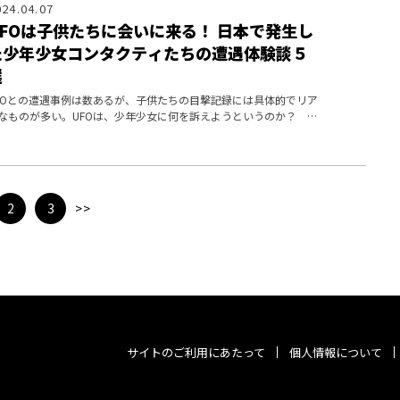
024.04.07
UFOは子供たちに会いに来る！ 日本で発生し
た少年少女コンタクティたちの遭遇体験談５
選
FOとの遭遇事例は数あるが、子供たちの目撃記録には具体的でリア
なものが多い。UFOは、少年少女に何を訴えようというのか？ 日
各地の事例から考察する。
2
3
>>
サイトのご利用にあたって
個人情報について