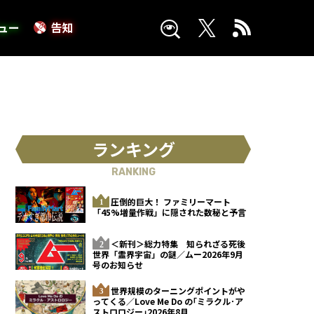
ュー
告知
ランキング
RANKING
圧倒的巨大！ ファミリーマート
「45%増量作戦」に隠された数秘と予言
＜新刊＞総力特集 知られざる死後
世界「霊界宇宙」の謎／ムー2026年9月
号のお知らせ
世界規模のターニングポイントがや
ってくる／Love Me Do の｢ミラクル･ア
ストロロジー｣2026年8月