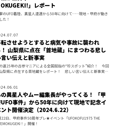
OKUGEKI!」レポート
撃のUFO着陸、異星人遭遇から50年に向けて……現地・甲府が動き
した！
024.07.07
移転させようとすると病気や事故に襲われ
る！ 山梨県に点在「首地蔵」にまつわる悲し
い言い伝えと新事実
の道25年の古参マニアによる全国屈指の“珍スポット”紹介！ 今回
山梨県に点在する首地蔵をレポート！ 悲しい言い伝えと新事実も
覚！
024.06.01
あの異星人やムー編集長がやってくる！ 「甲
府UFO事件」から50年に向けて現地で記念イ
ント開催決定（2024.6.22）
月22日、甲府事件50周年プレ★イベント「UFOKOFU1975 THE
IVEMOKUGEKI！」開催！