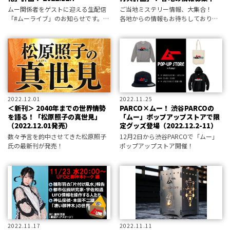
ムー関係者をゲストに迎える生配信
ご当地ミステリー情報、大集合！
「#ムーライブ」のお知らせです。
各地からの情報もお待ちしておりま
2022年12月7日の内容は……？
す。
2022.12.01
2022.11.25
＜新刊＞ 2040年までの世界情勢
PARCO×ムー！ 渋谷PARCOの
を語る！「松原照子の真世見」
「ムー」ポップアップストアで限
（2022.12.01発売）
定グッズ登場（2022.12.2-11）
数々予言を的中させてきた松原照子
12月2日から渋谷PARCOで「ムー」
氏の最新刊が発売！
ポップアップストア開催！
2022.11.17
2022.11.11