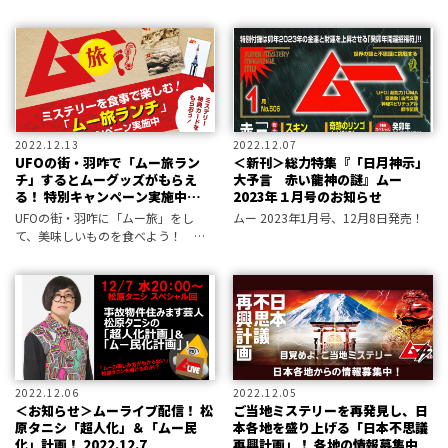
てきた‼ 恐るべき「シャンバラの聖
に着こなすルーズフーディ販売中。
櫃」の呪詛‼
2022.12.13
2022.12.07
UFOの街・羽咋で「ムー旅ラン
＜新刊＞総力特集『「日月神示」
チ」するとムーグッズがもらえ
大予言 赤い龍神の謎』ムー
る！ 特別キャンペーン実施中
2023年１月号のお知らせ
（2023年2月末まで）
UFOの街・羽咋に「ムー旅」をし
ムー 2023年1月号、12月8日発売！
て、美味しいものを食べよう！ ム
ーグッズが抽選で当たるキャンペー
ンを実施中！
2022.12.06
2022.12.05
＜お知らせ＞ムーライブ配信！ 松
ご当地ミステリーを再発見し、日
原タニシ「超人化」＆「ムー民
本各地を盛り上げる「日本不思議
化」計画！ 2022.12.7
再興計画」！ 各地の情報募集中