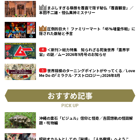
まぶしすぎる尊顔を覆面で隠す秘仏「覆面観音」／
本田不二雄・怪仏異神ミステリー
圧倒的巨大！ ファミリーマート「45%増量作戦」に
隠された数秘と予言
＜新刊＞総力特集 知られざる死後世界「霊界宇
宙」の謎／ムー2026年9月号のお知らせ
世界規模のターニングポイントがやってくる／Love
Me Do の｢ミラクル･アストロロジー｣2026年8月
おすすめ記事
PICK UP
沖縄の霊石「ビジュル」信仰と怪奇／吉田悠軌の怪談解
題・呪物編
昭和オカルトとしての「秘境」「人外魔境」へようこ