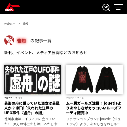
webムー
告知
告知
の記事一覧
新刊、イベント、メディア展開などのお知らせ
2022.12.22
2022.12.16
異形の舟に乗っていた蛮女は異星
ムー民ガールズ注目！ jouetieよ
人か？ 新刊「失われた江戸の
りあやしさがカッコいいルーズフ
UFO事件『虚舟』の謎」
ーディ販売中
徳川家康はエイリアンに会ってい
ファッションブランドjouetie（ジュ
た‼ 東方の博士たちは日本からやっ
エティ）より、あやしさをおしゃれ