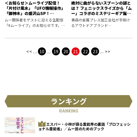
＜お知らせ＞ムーライブ配信！
絶対に曲がらないスプーンの謎と
「片付け風水」「UFO情報操作」
は？ フェニックスライズから「ム
「御神木」の盛沢山SP！
ー」コラボのミステリーギア誕
2022.11.23
生！
ムー関係者をゲストに迎える生配信
青森の金属プレス加工会社が手掛け
「#ムーライブ」のお知らせです。
るアウトドアブランド
2022年11月23日の内容は……？
「Phoenixrise（フェニックスライ
ズ）」と月刊ムーがコラボ！ 超能
力者に挑むグッズも!?
<<
...
10
...
19
20
21
22
23
...
>>
ランキング
RANKING
エスパー・小林が語る霊能界の裏話「プロフェッシ
ョナル霊能者」／ムー民のためのブック