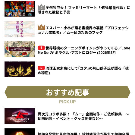
圧倒的巨大！ ファミリーマート「45%増量作戦」に
隠された数秘と予言
エスパー・小林が語る霊能界の裏話「プロフェッシ
ョナル霊能者」／ムー民のためのブック
世界規模のターニングポイントがやってくる／Love
Me Do の｢ミラクル･アストロロジー｣2026年8月
琉球王家末裔にして｢ユタ｣の片山鶴子氏が語る「魂
の秘密」
おすすめ記事
PICK UP
異次元コラボ多数！ 「ムー」企画制作・ご依頼募集 ～
動画配信・イベント・グッズ開発など～
核融合発電に革命的進展！ 放射能汚染が皆無で核融合炉