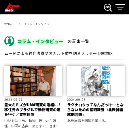
webムー
コラム・インタビュー
コラム・インタビュー
の記事一覧
ムー民による独自考察やオカルト愛を語るメッセージ解放区
2024.09.27
2024.09.26
巨大ミミズがUMA研究の端緒に！
ラグナロクってなんだっけ…とな
移住先のブラジルで動物研究の道
らないための基礎教養『北欧神話
を行く／實吉達郎
解剖図鑑』
UMAをはじめ、動物、昆虫から妖
北欧神話を図解で学べる。
怪、中国の古典に至るまで、さまざ