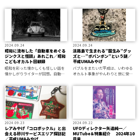
まな分野の著書を持ち、日本におけ
る動物研究に大きな影響を与えたレ
ジェンドの実像に迫る。
2024.09.24
2024.09.24
昭和に流布した「自動車をめぐる
淡路島で生まれる”国生み”グッ
ジンクスと怪談」あれこれ／昭和
ズと…”ボバンボン”という謎／
こどもオカルト回顧録
平成UMAみやげ
昭和を彩った懐かしくも怪しい話を
バブルをまたいだ平成は、いわゆる
懐かしがりライターが回想。自動
オカルト事象がやんわりと世に受け
車、クルマが恐怖の対象だった、時
入れられていた時代でもある。「フ
代の心理を振り返る。
ァンシー絵みやげ」研究家の山下メ
ロが、当時を彩った”UMAみやげ”の
世界をご案内。妖精…小人…とき
て、お
2024.09.23
2024.09.22
レアみやげ「コロポックル」と出
UFOディレクター矢追純一／
会える砂川サービスエリア探訪記
MUTube＆特集紹介 2024年10
／平成UMAみやげ
月号