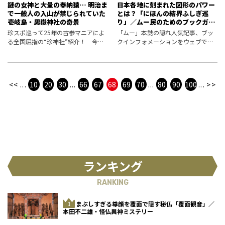
謎の女神と大量の奉納猿… 明治ま
日本各地に刻まれた図形のパワー
で一般人の入山が禁じられていた
とは？「にほんの結界ふしぎ巡
壱岐島・男嶽神社の奇景
り」／ムー民のためのブックガイ
ド
珍スポ巡って25年の古参マニアによ
「ムー」本誌の隠れ人気記事、ブッ
る全国屈指の“珍神社”紹介！ 今回
クインフォメーションをウェブで公
は長崎県壱岐市の男嶽神社をレポー
開。編集部が選定した新刊書籍情報
ト。大量に奉納された猿、そして不
をお届けします。
思議なビジュアルの女神の正体は？
<<
...
10
20
30
...
66
67
68
69
70
...
80
90
100
...
>>
ランキング
RANKING
まぶしすぎる尊顔を覆面で隠す秘仏「覆面観音」／
本田不二雄・怪仏異神ミステリー