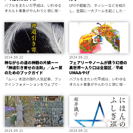
バブルをまたいだ平成は、いわゆる
UFOや超能力、ネッシーなどを紹介
オカルト事象がやんわりと世に受け
し、全国に一大ブームを起こした男
入れられていた時代でもある。「フ
矢追純一。彼の知られざる真実を三
ァンシー絵みやげ」研究家の山下メ
上編集長がMUTubeで解説。
ロが、当時を彩った”UMAみやげ”の
世界をご案内。前回の「妖精」につ
づい
2024.09.22
2024.09.22
神ながらの道の神髄の片鱗ーー
フェアリーやノームが誘う幻惑の
「神道引き寄せの法則」／ムー民
異世界～入り口は全国区／平成
のためのブックガイド
UMAみやげ
「ムー」本誌の隠れ人気記事、ブッ
バブルをまたいだ平成は、いわゆる
クインフォメーションをウェブで公
オカルト事象がやんわりと世に受け
開。編集部が選定した新刊書籍情報
入れられていた時代でもある。「フ
をお届けします。
ァンシー絵みやげ」研究家の山下メ
ロが、当時を彩った”UMAみやげ”の
世界をご案内。今回は小さな「妖
精」を
2024.09.21
2024.09.21