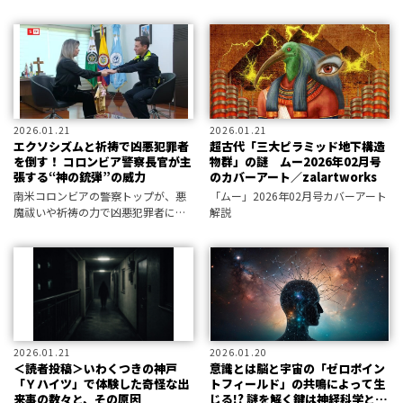
家族を襲う不幸が話題になってい
を図ったらよいのか。はたして、互
る。
いを理解し合える言語システムを構
築し得るのか。専門家によるとその
鍵を握るのはミツバチであるという
――。
2026.01.21
2026.01.21
エクソシズムと祈祷で凶悪犯罪者
超古代「三大ピラミッド地下構造
を倒す！ コロンビア警察長官が主
物群」の謎 ムー2026年02月号
張する“神の銃弾”の威力
のカバーアート／zalartworks
南米コロンビアの警察トップが、悪
「ムー」2026年02月号カバーアート
魔祓いや祈祷の力で凶悪犯罪者に打
解説
ち勝ってきたことを暴露した！ いっ
たいその真意とは!?
2026.01.21
2026.01.20
＜読者投稿＞いわくつきの神戸
意識とは脳と宇宙の「ゼロポイン
「Ｙハイツ」で体験した奇怪な出
トフィールド」の共鳴によって生
来事の数々と、その原因
じる!? 謎を解く鍵は神経科学と量