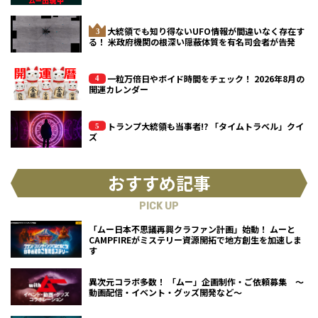
大統領でも知り得ないUFO情報が間違いなく存在す
る！ 米政府機関の根深い隠蔽体質を有名司会者が告発
一粒万倍日やボイド時間をチェック！ 2026年8月の
開運カレンダー
トランプ大統領も当事者!? 「タイムトラベル」クイ
ズ
おすすめ記事
PICK UP
「ムー日本不思議再興クラファン計画」始動！ ムーと
CAMPFIREがミステリー資源開拓で地方創生を加速しま
す
異次元コラボ多数！ 「ムー」企画制作・ご依頼募集 ～
動画配信・イベント・グッズ開発など～