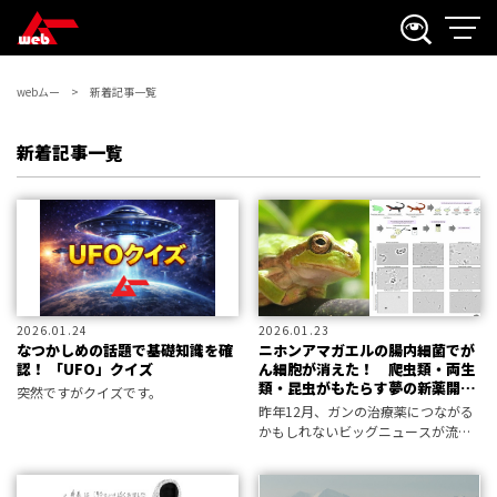
webムー
新着記事一覧
新着記事一覧
2026.01.24
2026.01.23
なつかしめの話題で基礎知識を確
ニホンアマガエルの腸内細菌でが
認！ 「UFO」クイズ
ん細胞が消えた！ 爬虫類・両生
類・昆虫がもたらす夢の新薬開発
突然ですがクイズです。
最前線
昨年12月、ガンの治療薬につながる
かもしれないビッグニュースが流れ
た――。実現すれば、多くの人の命を救
う朗報となる。さっそく詳細につい
て解説しよう！