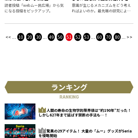
子電磁力学の融合
読者投稿「webムー民広場」から気
意識が生じるメカニズムをどう考え
になる投稿をピックアップ。
ればよいのか。最先端の研究による
と、それは脳と「ゼロポイントフィ
ールド」の共鳴によって生じること
が示唆されている。
<<
...
10
20
30
...
49
50
51
52
53
...
60
70
80
...
>>
ランキング
RANKING
人間の寿命の生物学的限界値は“約190年”だった！
しかし627年まで延ばす禁断の手法も…！
驚異の29アイテム！ 大量の「ムー」グッズがSeria
を侵略開始