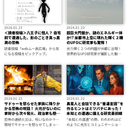
2026.01.23
2026.01.23
＜読者投稿＞八王子に怪人？ 自宅
超巨大円盤か、謎のエネルギー体
前で遭遇した、影のごとき真っ黒
か!? 米都市上空に現れた輝く２機
男の恐怖
のUFOに研究家も驚愕！
読者投稿「webムー民広場」から気
光り輝く２つの円盤が州都に出現！
になる投稿をピックアップ。
世界的なUFO研究家が撮影した動画
が大きな話題を呼んでいる――！
2026.01.22
2026.01.22
サドゥーを怒らせた家族に降りか
異星人と会話できる“普遍言語”を
かる恐怖の呪詛！ 火元がないのに
作るヒントはミツバチにあった！
家財から次々発火、政治家も懸念
未知との遭遇に備える研究最前線
する異常事態
恐怖の連続火災は、呪いなのか――？
“未知との遭遇”の際、われわれはど
現地でサドゥーを怒らせてしまった
のように先方とコミュニケーション