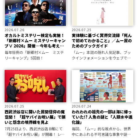
2026.07.26
2026.07.25
オカルトミステリー検定も実施！
実体験に基づく冥界交流録「死ん
「新郷村×ムー ミステリーキャン
で初めてわかること」／ムー民の
プⅤ 2026」開催…今年も考える
ためのブックガイド
な、踊れ！（2026.9.12）
毎年恒例の「新郷村×ムー ミステ
「ムー」本誌の隠れ人気記事、ブッ
リーキャンプ」5回目！
クインフォメーションをウェブで公
開。編集部が選定した新刊書籍情報
をお届けします。
2026.07.25
2026.07.24
西武渋谷店に開いた民間信仰の魔
われわれの祖先の一部は海に帰っ
空間！ 「超ヤバイお呪い展」で願
ていた!? 人魚の謎と「人類水中進
いと怨念の境界線を見よ
化論」
7月25日より、西武渋谷店 B館にて
毎回、「ムー」的な視点から、世界
「超ヤバイお呪い展」が開幕！ レセ
中にあふれる不可思議な事象や謎め