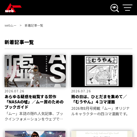
webムー
新着記事一覧
新着記事一覧
2026.07.26
2026.07.26
あらゆる疑惑を総覧する労作
雨の日は、ひとだまを集めて／
「NASAの噓」／ムー民のための
「むうやん」４コマ漫画
ブックガイド
2026年8月号掲載「ムー」オリジナ
「ムー」本誌の隠れ人気記事、ブッ
ルキャラクターの四コマ漫画です。
クインフォメーションをウェブで公
開。編集部が選定した新刊書籍情報
をお届けします。