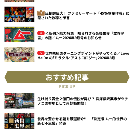
圧倒的巨大！ ファミリーマート「45%増量作戦」に
隠された数秘と予言
＜新刊＞総力特集 知られざる死後世界「霊界宇
宙」の謎／ムー2026年9月号のお知らせ
世界規模のターニングポイントがやってくる／Love
Me Do の｢ミラクル･アストロロジー｣2026年8月
おすすめ記事
PICK UP
生け捕り賞金２億円の伝説が再び？ 兵庫県宍粟市がツチ
ノコの聖地として再始動開始！
世界を驚かせる謎を厳選紹介!! 「決定版 ムー的世界の
新七不思議」発売