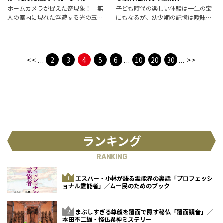
ホームカメラが捉えた奇現象！ 無
子ども時代の楽しい体験は一生の宝
人の室内に現れた浮遊する光の玉
にもなるが、幼少期の記憶は曖昧で
「オーブ」は別れを告げる死者のエ
あったり、あまり憶えていなかった
ネルギー体なのか!?
りする。脳が未熟であるゆえ仕方な
いようにも思えるが、新たな研究に
よると実態はまったく異なるとい
<<
...
2
3
4
5
6
...
10
20
30
...
>>
う。
ランキング
RANKING
エスパー・小林が語る霊能界の裏話「プロフェッシ
ョナル霊能者」／ムー民のためのブック
まぶしすぎる尊顔を覆面で隠す秘仏「覆面観音」／
本田不二雄・怪仏異神ミステリー