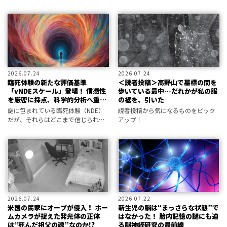
プションでその呪術的展示内容を体
いた事件を振り返っていくムーペデ
験できたので、見どころをレポート
ィア。 今回は、古代から世界各地で
しよう。
目撃された人魚の存在と、人類がか
つて海中で進化したという大胆な仮
説を取
2026.07.24
2026.07.24
臨死体験の新たな評価基準
＜読者投稿＞高野山で墓標の間を
「vNDEスケール」登場！ 信憑性
歩いている最中…だれかが私の服
を厳密に採点、科学的分析へ重要
の裾を、引いた
な一歩
謎に包まれている臨死体験（NDE）
読者投稿から気になるものをピック
だが、それらはどこまで信じられる
アップ！
話なのか？ 新たな研究では臨死体
験談の評価尺度が提示されている。
2026.07.24
2026.07.22
米国の民家にオーブが侵入！ ホー
新生児の脳は“まっさらな状態”で
ムカメラが捉えた発光体の正体
はなかった！ 胎内記憶の謎にも迫
は“死んだ祖父の魂”なのか!?
る脳神経研究の最前線