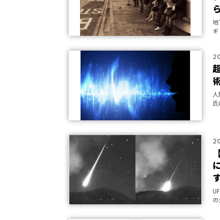
地
ギ
わ
2
人
氏
お
な
2
U
の