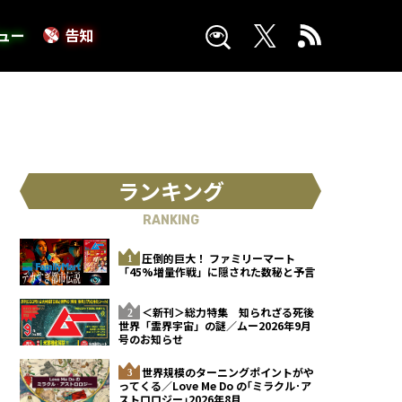
ュー
告知
ランキング
RANKING
圧倒的巨大！ ファミリーマート
「45%増量作戦」に隠された数秘と予言
＜新刊＞総力特集 知られざる死後
世界「霊界宇宙」の謎／ムー2026年9月
号のお知らせ
世界規模のターニングポイントがや
ってくる／Love Me Do の｢ミラクル･ア
ストロロジー｣2026年8月