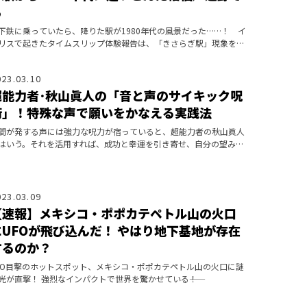
ら
下鉄に乗っていたら、降りた駅が1980年代の風景だった……！ イ
リスで起きたタイムスリップ体験報告は、「きさらぎ駅」現象を思
せる。はたして鉄道、地下鉄と異世界の関係は？
023.03.10
超能力者･秋山眞人の「音と声のサイキック呪
術」！特殊な声で願いをかなえる実践法
間が発する声には強力な呪力が宿っていると、超能力者の秋山眞人
はいう。それを活用すれば、成功と幸運を引き寄せ、自分の望みど
りに現実を変えていくことができる!? 古今東西の事例をひもとき
がら音と声
023.03.09
【速報】メキシコ・ポポカテペトル山の火口
にUFOが飛び込んだ！ やはり地下基地が存在
するのか？
FO目撃のホットスポット、メキシコ・ポポカテペトル山の火口に謎
光が直撃！ 強烈なインパクトで世界を驚かせている――！