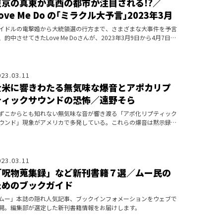
東京の真東か真西の都市が注目される!?／
ove Me Do の｢ミラクル大予言｣2023年3月
イドルの電撃婚から大統領選の行方まで、さまざまな大事件を予言
、的中させてきたLove Me Doさんが、2023年3月9日から4月7日ま
の日本と世界を占います！
023.03.11
全米に響きわたる無気味な爆音とアポカリプ
ティックサウンドの恐怖／遠野そら
ずこからとも知れない無気味な音が響き渡る「アポ化リプティック
ウンド」現象がアメリカで多発している。これらの爆音は黙示録の
来を予言するのか？
023.03.11
「呪物蒐集録」など新刊書籍７選／ムー民の
ためのブックガイド
ムー」本誌の隠れ人気記事、ブックインフォメーションをウェブで
開。編集部が選定した新刊書籍情報をお届けします。