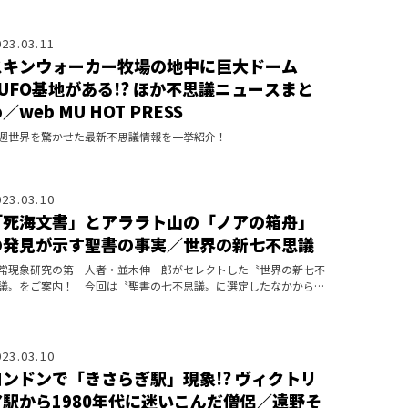
023.03.11
スキンウォーカー牧場の地中に巨大ドーム
=UFO基地がある!? ほか不思議ニュースまと
／web MU HOT PRESS
週世界を驚かせた最新不思議情報を一挙紹介！
023.03.10
「死海文書」とアララト山の「ノアの箱舟」
の発見が示す聖書の事実／世界の新七不思議
常現象研究の第一人者・並木伸一郎がセレクトした〝世界の新七不
議〟をご案内！ 今回は〝聖書の七不思議〟に選定したなかから、
世紀に入ってもなお、新発見があったふたつの聖書関連の遺物を紹
します。
023.03.10
ロンドンで「きさらぎ駅」現象!? ヴィクトリ
ア駅から1980年代に迷いこんだ僧侶／遠野そ