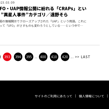
023.03.09
UFO・UAP情報公開に紛れる「CRAPs」とい
う”異星人事件”カテゴリ／遠野そら
国の情報開示でクローズアップされた「UAP」という用語。これに
って「UFO」がさすものも変わろうとしている……という中で
CRAPs」なる用語にも注目が。UFO情報のニュアンスを読み解く重
ワード
393
394
395
...
400
410
420
...
>>
LAST
サイトのご利用にあたって
個人情報について