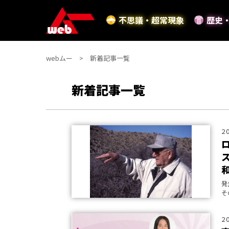
不思議・超常現象
歴史
webムー
新着記事一覧
新着記事一覧
2
発
そ
を
2