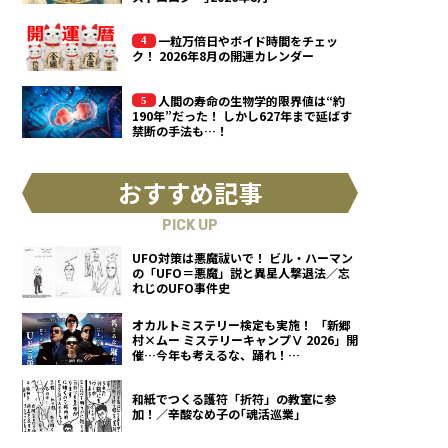
一粒万倍日やボイド時間をチェッ
ク！ 2026年8月の開運カレンダー
人間の寿命の生物学的限界値は“約
190年”だった！ しかし627年まで延ばす
禁断の手法も…！
おすすめ記事
PICK UP
UFO対策は悪魔祓いで！ ビル・ハーマン
の「UFO＝悪魔」説と異星人撃退法／忘
れじのUFO事件史
オカルトミステリー検定も実施！ 「新郷
村×ムー ミステリーキャンプⅤ 2026」開
催…今年も考えるな、踊れ！
（2026.9.12）
和紙でつくる護符「折符」の教室に参
加！／辛酸なめ子の｢魂活巡業｣