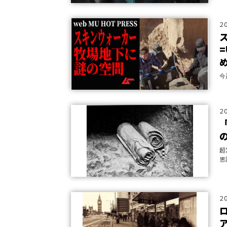
2
め
今
2
超
思
今
介
2