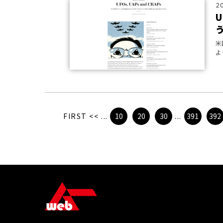
2
米
よ
「
要
FIRST
<<
...
10
20
30
...
391
392