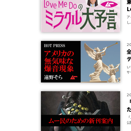
L
ア
し
で
2
い
サ
到
2
「
公