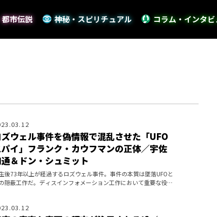
・都市伝説
神秘・スピリチュアル
コラム・インタビ
023.03.12
ロズウェル事件を偽情報で混乱させた「UFO
スパイ」フランク・カウフマンの正体／宇佐
和通＆ドン・シュミット
生後73年以上が経過するロズウェル事件。事件の本質は墜落UFOと
の隠蔽工作だ。ディスインフォメーション工作において重要な役割
果たした人物についての調査を公開する。
023.03.12