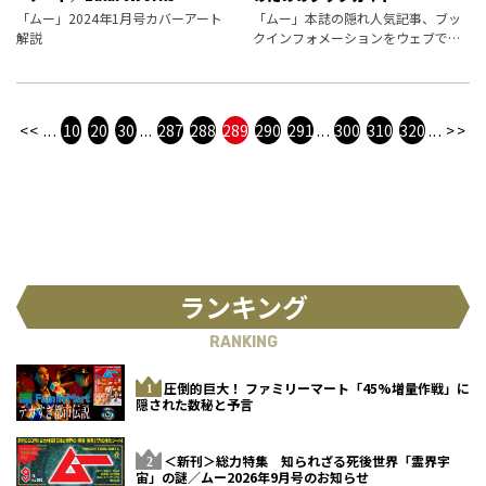
「ムー」2024年1月号カバーアート
「ムー」本誌の隠れ人気記事、ブッ
解説
クインフォメーションをウェブで公
開。編集部が選定した新刊書籍情報
をお届けします。
<<
...
10
20
30
...
287
288
289
290
291
...
300
310
320
...
>>
ランキング
RANKING
圧倒的巨大！ ファミリーマート「45%増量作戦」に
隠された数秘と予言
＜新刊＞総力特集 知られざる死後世界「霊界宇
宙」の謎／ムー2026年9月号のお知らせ