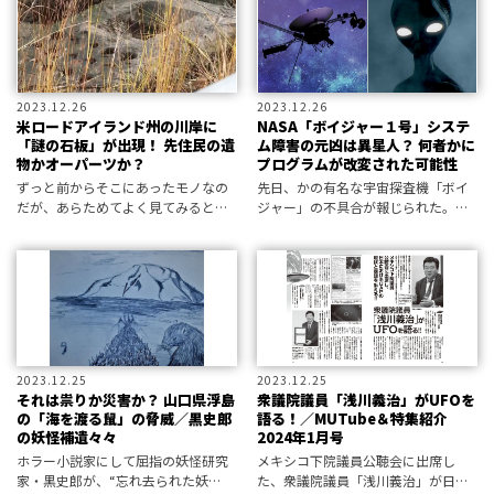
か。そして、戦いの果てに誕生する
という新しい
2023.12.26
2023.12.26
米ロードアイランド州の川岸に
NASA「ボイジャー１号」システ
「謎の石板」が出現！ 先住民の遺
ム障害の元凶は異星人？ 何者かに
物かオーパーツか？
プログラムが改変された可能性
ずっと前からそこにあったモノなの
先日、かの有名な宇宙探査機「ボイ
だが、あらためてよく見てみると不
ジャー」の不具合が報じられた。し
可解極まりない――。加工された謎の石
かし一部の研究家が、これは意図的
のオブジェに、米ロードアイランド
に引き起こされた可能性を指摘して
州の住民が頭を悩ませているよう
いる――！
だ。
2023.12.25
2023.12.25
それは祟りか災害か？ 山口県浮島
衆議院議員「浅川義治」がUFOを
の「海を渡る鼠」の脅威／黒史郎
語る！／MUTube＆特集紹介
の妖怪補遺々々
2024年1月号
ホラー小説家にして屈指の妖怪研究
メキシコ下院議員公聴会に出席し
家・黒史郎が、“忘れ去られた妖
た、衆議院議員「浅川義治」が日本