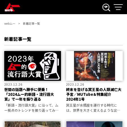
webムー
新着記事一覧
新着記事一覧
2023.12.26
2023.12.26
世間の話題へ勝手に便乗！
終末を告げる冥王星の人類滅亡大
「2024ムー的新語・流行語大
予言／MUTube＆特集紹介
賞」で一年を振り返る
2024年1号
「新語・流行語大賞」に沿って、ム
冥王星が水瓶座を運行する時代に
ー視点のトレンドを振り返ってみよ
は、世界を大きく変えるような出来
う。
事が起きている。今回は全世界を巻
き込んでの「経済大戦」というの
だ。われわれに生き残る術はあるの