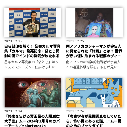
怪”を史料から発掘！ 今回は、襲い
におけるUAPの現状と課題を訴え
来る「海の鼠」にまつわる奇譚の
る！ 三上編集長がMUTubeで解
数々を補遺々々します。
説。
2023.12.25
2023.12.25
自ら封印を解く！ 呂布カルマ写真
南アフリカのシャーマンが宇宙人
集「カルマ」発売記念・袋とじ開
に見せられた「終焉」とは？ 世界
封の儀でインドの陽気が放たれる
が赤い泥に飲まれる戦慄のヴィジ
ョンを語る／遠野そら
呂布カルマ写真集の「袋とじ」はク
南アフリカの精神的指導者が宇宙人
リスマスシーズンに仕掛けられた儀
との遭遇体験を語る。彼らが見た恐
式だ！
怖の光景は未来の地球なのか？
2023.12.24
2023.12.24
「終末を告げる冥王星の人類滅亡
「考古学者が発掘調査をしていた
大予言」ムー2024年1月号のカバ
ら、怖い目にあった話」／ムー民
ーアート／zalartworks
のためのブックガイド