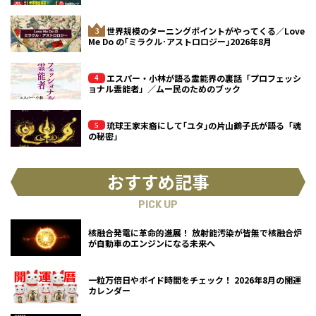
世界規模のターニングポイントがやってくる／Love
Me Do の｢ミラクル･アストロロジー｣2026年8月
エスパー・小林が語る霊能界の裏話「プロフェッシ
ョナル霊能者」／ムー民のためのブック
琉球王家末裔にして｢ユタ｣の片山鶴子氏が語る「魂
の秘密」
おすすめ記事
PICK UP
核融合発電に革命的進展！ 放射能汚染が皆無で核融合炉
が自動車のエンジンになる未来へ
一粒万倍日やボイド時間をチェック！ 2026年8月の開運
カレンダー