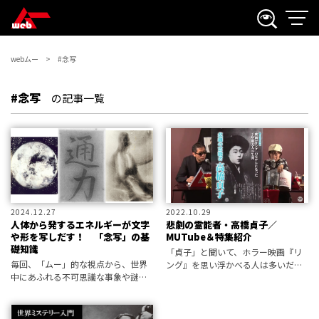
webムー
#念写
#念写
の記事一覧
2024.12.27
2022.10.29
人体から発するエネルギーが文字
悲劇の霊能者・高橋貞子／
や形を写しだす！ 「念写」の基
MUTube＆特集紹介
礎知識
「貞子」と聞いて、ホラー映画『リ
毎回、「ムー」的な視点から、世界
ング』を思い浮かべる人は多いだろ
中にあふれる不可思議な事象や謎め
う。 「貞子」にはモデルとなった人
いた事件を振り返っていくムーペデ
物がいる――それが本稿における主人
ィア。 今回は、人体の何らかのエネ
公・高橋貞子である。 明治・大正期
ルギーで文字や像をフィルムに写し
に「千里眼」として名を馳せた彼女