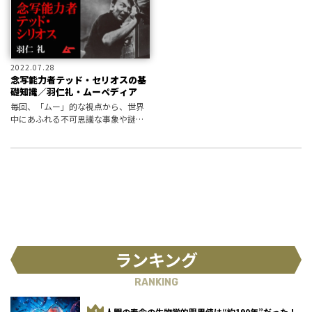
だす「念写」と、その力を持つ能力
だ
者たち
2022.07.28
念写能力者テッド・セリオスの基
礎知識／羽仁礼・ムーペディア
毎回、「ムー」的な視点から、世界
中にあふれる不可思議な事象や謎め
いた事件を振り返っていくムーペデ
ィア。 今回は、数々の念写実験を成
功させ、その優れた能力ゆえにトリ
ックの使用も疑われたアメリカの念
写能力
ランキング
RANKING
人間の寿命の生物学的限界値は“約190年”だった！