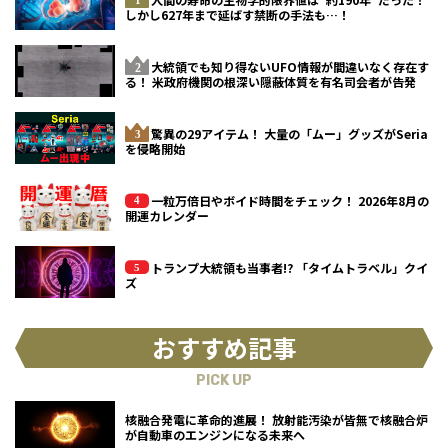
しかし627年まで延ばす禁断の手法も…！
大統領でも知り得ないUFO情報が間違いなく存在す
る！ 米政府機関の根深い隠蔽体質を有名司会者が告発
驚異の29アイテム！ 大量の「ムー」グッズがSeria
を侵略開始
一粒万倍日やボイド時間をチェック！ 2026年8月の
開運カレンダー
トランプ大統領も当事者!? 「タイムトラベル」クイ
ズ
おすすめ記事
PICK UP
核融合発電に革命的進展！ 放射能汚染が皆無で核融合炉
が自動車のエンジンになる未来へ