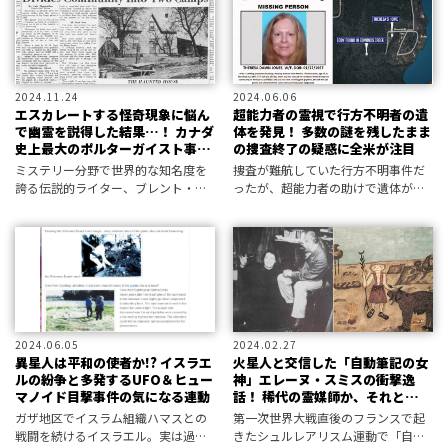
「ザ・ナイン」の実在を確信してい
宙とのコンタクト文化を振り返る。
た
2024.11.24
2024.06.06
エスカレートする怪奇現象に悩ん
超能力者の霊視で行方不明者の遺
で幽霊を説得した結果…！ カナダ
体を発見！ 多数の謎を残したまま
史上最大のポルターガイスト事件
の捜査終了の疑惑に全米が注目
をめぐる謎
ミステリー分野で世界的な知名度を
捜査が難航していた行方不明事件だ
誇る伝説的ライター、ブレント・ス
ったが、超能力者の助けで遺体が発
ワンサーが「日本人がまだ知らない
見される事態に――。強引に幕引きを図
世界の謎」をお届け！
る捜査当局の思惑は？ 全米注目の
未解決事件！
2024.06.05
2024.02.27
異星人は平和の使者か!? イスラエ
火星人と交信した「自動筆記の女
ルの紛争と多発するUFO＆ヒュー
神」エレーヌ・スミスの衝撃逸
マノイド目撃事件の気になる連動
話！ 稀代の霊媒師か、それと
も…!?
ガザ地区でイスラム組織ハマスとの
第一次世界大戦直後のフランスで起
戦闘を続けるイスラエル。実は過
きたシュルレアリスム運動で「自動