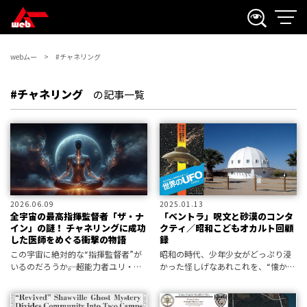
webムー
#チャネリング
#チャネリング
の記事一覧
2026.06.09
2025.01.13
全宇宙の最高指揮監督者「ザ・ナ
「ベントラ」呪文と砂漠のコンタ
イン」の謎！ チャネリングに成功
クティ／昭和こどもオカルト回顧
した医師をめぐる衝撃の物語
録
この宇宙に絶対的な“指揮監督者”が
昭和の時代、少年少女がどっぷり浸
いるのだろうか――。超能力者ユリ・ゲ
かった怪しげなあれこれを、“懐かし
ラーを発掘した超心理学者は、この
がり屋”ライターの初見健一が回想。
宇宙を監督し、より大きな計画に従
今回は、UFOを呼ぶときの定番フレ
って地球を導く最高位の存在である
ーズ「ベントラ」をふりだしに、宇