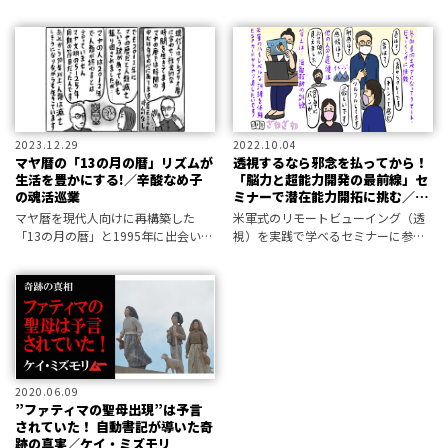
去、同国にとって岐路となるタイミ
筆記の女神」と称され讃えられえた
ングで、たびたび奇妙なUFO目撃事
霊能者、エレーヌ・スミスとはいっ
件が相次いできたという。果たして
たい何者であったのか――。
その意味とは――!?
2023.12.29
2022.10.04
マヤ暦の「13の月の暦」リズムが
透視するなら邪念を払ってから！
生活を豊かにする!／辛酸なめ子
「脳力と超能力開発の最前線」セ
の魂活巡業
ミナーで潜在能力開拓に挑む／辛
酸なめ子・魂活授業＜番外編＞
マヤ暦を現代人向けに再構築した
米軍式のリモートビューイング（透
「13の月の暦」と1995年に出会い、
視）を実践で学べるセミナーに参加
そのすばらしさに惚れ込んで、カレ
したら、邪念でフラつく意識が見え
ンダーや手帳、日記などを製作して
た？ 魔法のワンドも飛び出す講座
いるという倉元孝三さん。この暦を
参加レポート！
ベースにして日々を過ごすと、心身
が整
2020.06.09
”ファティマの聖母出現”は予言
されていた！ 自動書記が導いた奇
跡の真実／ケイ・ミズモリ