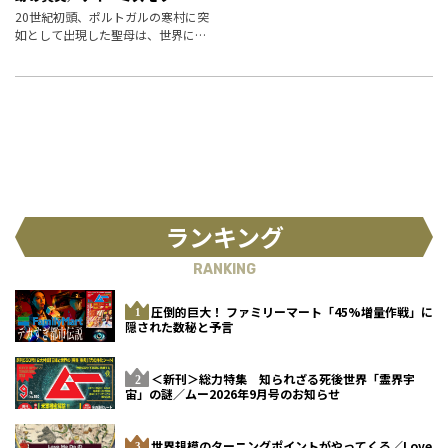
20世紀初頭、ポルトガルの寒村に突
如として出現した聖母は、世界に関
する３つの預言を遺した。そして実
は、世界が注目するこの奇跡を、予
め知っていた人々がいたという。 預
言は、予言されていたーー！ 衝撃
の新
ランキング
RANKING
圧倒的巨大！ ファミリーマート「45%増量作戦」に
隠された数秘と予言
＜新刊＞総力特集 知られざる死後世界「霊界宇
宙」の謎／ムー2026年9月号のお知らせ
世界規模のターニングポイントがやってくる／Love