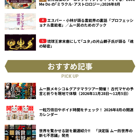
Me Do の｢ミラクル･アストロロジー｣2026年8月
エスパー・小林が語る霊能界の裏話「プロフェッシ
ョナル霊能者」／ムー民のためのブック
琉球王家末裔にして｢ユタ｣の片山鶴子氏が語る「魂
の秘密」
おすすめ記事
PICK UP
ムー旅メキシコ＆グアテマラツアー開催！ 古代マヤの予
言と祈りを現地で体験（2026年11月28日～12月5日）
一粒万倍日やボイド時間をチェック！ 2026年8月の開運
カレンダー
世界を驚かせる謎を厳選紹介!! 「決定版 ムー的世界の
新七不思議」発売