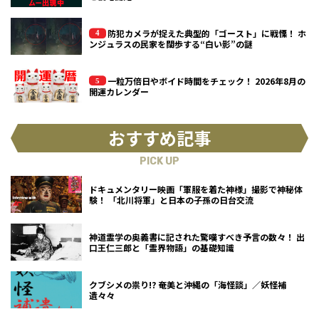
防犯カメラが捉えた典型的「ゴースト」に戦慄！ ホ
ンジュラスの民家を闊歩する“白い影”の謎
一粒万倍日やボイド時間をチェック！ 2026年8月の
開運カレンダー
おすすめ記事
PICK UP
ドキュメンタリー映画「軍服を着た神様」撮影で神秘体
験！ 「北川将軍」と日本の子孫の日台交流
神道霊学の奥義書に記された驚嘆すべき予言の数々！ 出
口王仁三郎と「霊界物語」の基礎知識
クブシメの祟り!? 奄美と沖縄の「海怪談」／妖怪補
遺々々