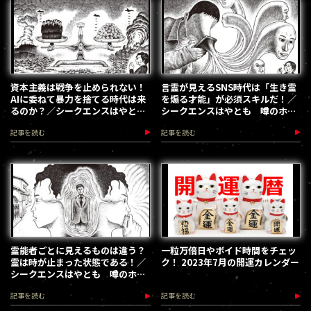
資本主義は戦争を止められない！
言霊が見えるSNS時代は「生き霊
AIに委ねて暴力を捨てる時代は来
を煽る才能」が必須スキルだ！／
るのか？／シークエンスはやと
シークエンスはやとも 噂のホウ
も 噂のホウダン 第6回
ダン 第5回
記事を読む
記事を読む
霊能者ごとに見えるものは違う？
一粒万倍日やボイド時間をチェッ
霊は時が止まった状態である！／
ク！ 2023年7月の開運カレンダー
シークエンスはやとも 噂のホウ
ダン 第4回
記事を読む
記事を読む