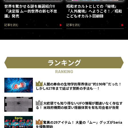
世界を驚かせる謎を厳選紹介!!
昭和オカルトとしての「秘境」
「決定版 ムー的世界の新七不思
「人外魔境」へようこそ！／昭和
議」発売
こどもオカルト回顧録
記事を読む
記事を読む
ランキング
RANKING
人間の寿命の生物学的限界値は“約190年”だった！
しかし627年まで延ばす禁断の手法も…！
大統領でも知り得ないUFO情報が間違いなく存在す
る！ 米政府機関の根深い隠蔽体質を有名司会者が告発
驚異の29アイテム！ 大量の「ムー」グッズがSeria
を侵略開始