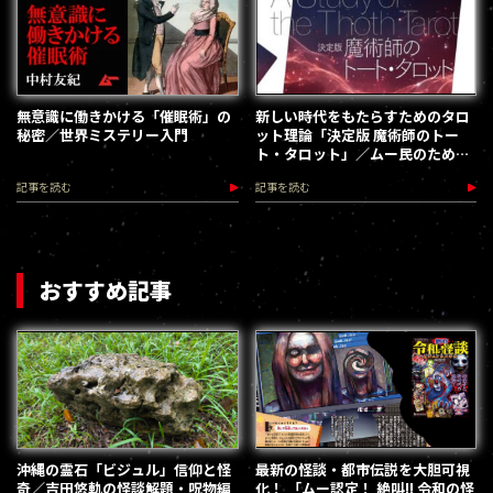
無意識に働きかける「催眠術」の
新しい時代をもたらすためのタロ
秘密／世界ミステリー入門
ット理論「決定版 魔術師のトー
ト・タロット」／ムー民のための
ブックガイド
記事を読む
記事を読む
おすすめ記事
沖縄の霊石「ビジュル」信仰と怪
最新の怪談・都市伝説を大胆可視
奇／吉田悠軌の怪談解題・呪物編
化！ 「ムー認定！ 絶叫!! 令和の怪