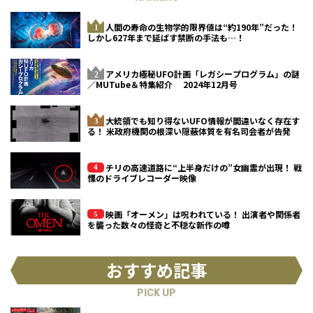
人間の寿命の生物学的限界値は“約190年”だった！
しかし627年まで延ばす禁断の手法も…！
アメリカ極秘UFO計画「レガシープログラム」の謎
／MUTube＆特集紹介 2024年12月号
大統領でも知り得ないUFO情報が間違いなく存在す
る！ 米政府機関の根深い隠蔽体質を有名司会者が告発
チリの高速道路に“上半身だけの”女幽霊が出現！ 戦
慄のドライブレコーダー映像
映画「オーメン」は呪われている！ 出演者や関係者
を襲った数々の怪奇と不穏な新作の噂
おすすめ記事
PICK UP