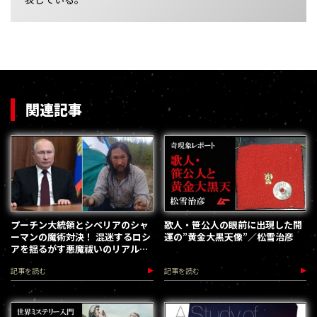
関連記事
プーチン大統領とシベリアのシャ
歌人・笹公人の眼前に出現した開
ーマンの魔術対決！ 混迷するロシ
運の”黄金大黒天像”／松雪治彦
アを揺るがす悪魔祓いのリアル／
仲田しんじ
記事を読む
記事を読む