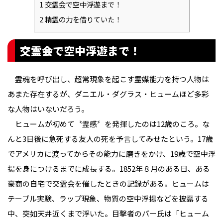
1
交霊会で空中浮遊まで！
2
精霊の力を借りていた！
交霊会で空中浮遊まで！
霊魂を呼び出し、超常現象を起こす霊媒能力を持つ人物は
あまた存在するが、ダニエル・ダグラス・ヒュームほど多彩
な人物はいないだろう。
ヒュームが初めて〝霊感〞を発揮したのは12歳のころ。な
んと3日後に急死する友人の死を予言してみせたという。17歳
でアメリカに渡ってからその能力に磨きをかけ、19歳で空中浮
揚を身につけるまでに成長する。1852年８月のある日、ある
豪商の自宅で交霊会を催したときの記録がある。ヒュームは
テーブル実験、ラップ現象、物質の空中浮揚などを披露する
中、突如天井近くまで浮いた。目撃者のバー氏は「ヒューム