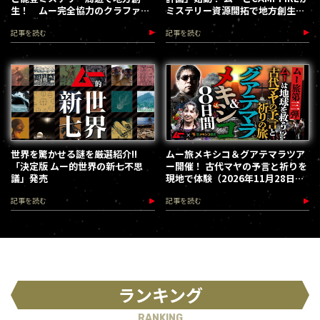
生！ ムー完全協力のクラファン
ミステリー資源開拓で地方創生を
第３弾が始動
加速します
記事を読む
記事を読む
世界を驚かせる謎を厳選紹介!!
ムー旅メキシコ＆グアテマラツア
「決定版 ムー的世界の新七不思
ー開催！ 古代マヤの予言と祈りを
議」発売
現地で体験（2026年11月28日～
12月5日）
記事を読む
記事を読む
ランキング
RANKING