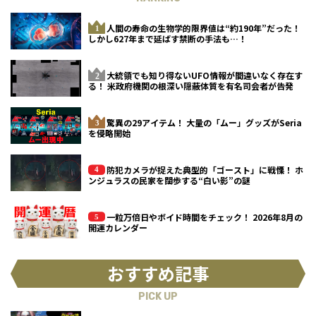
人間の寿命の生物学的限界値は“約190年”だった！
しかし627年まで延ばす禁断の手法も…！
大統領でも知り得ないUFO情報が間違いなく存在す
る！ 米政府機関の根深い隠蔽体質を有名司会者が告発
驚異の29アイテム！ 大量の「ムー」グッズがSeria
を侵略開始
防犯カメラが捉えた典型的「ゴースト」に戦慄！ ホ
ンジュラスの民家を闊歩する“白い影”の謎
一粒万倍日やボイド時間をチェック！ 2026年8月の
開運カレンダー
おすすめ記事
PICK UP