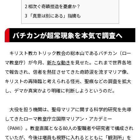
2
相次ぐ奇蹟捏造を憂慮か？
3
「真意は別にある」指摘も
バチカンが超常現象を本気で調査へ
キリスト教カトリック教会の総本山であるバチカン（ロー
マ教皇庁）が今月、
新たな動き
を見せた。これまで世界各地
で報告され、信者を熱狂させてきた奇跡――涙を流すマリア像、
キリストの再降臨と考えられる怪光、聖痕など――の調査を拡大
し、デマか真実かより明確に判断しようというのだ。
大役を担う機関は、聖母マリアに関する科学的研究を先導
してきたローマ教皇庁立国際マリアン・アカデミー
（PAMI）。教皇直属となる80人の聖職者や研究者で構成され
ていたが、今後は増員も視野に入れるとともに「観測所」を