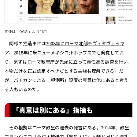
画像は「
OGGI
」より引用
同様の捏造事件は
2008年にローマ北部チヴィタヴェッキ
ア、2018年に米ニューメキシコ州ホッブズでも発覚
してお
り、まずはローマ教皇庁が先頭に立って責任ある調査を行い、
本物だけを正式認定すべきだとする主張も理解できる。だ
が、バチカンによる「観測所」設置の真意は他にあると考え
る人もいるのだ。
「真意は別にある」指摘も
その根拠はローマ教皇の過去の発言にある。2014年、教皇
フランシスコはラジオ放送で
「異星人にも人類と同じく洗礼