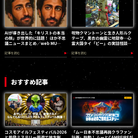
AIが導き出した「キリストの本当
呪物クマントーンと生き人形ルク
の顔」が世界的に話題！ ほか不思
テープ、黒衣の幽霊に地獄寺…心
議ニュースまとめ／web MU
霊大国タイ「ピー」の実話怪談／
HOT PRESS
髙田胤臣
記事を読む
記事を読む
おすすめ記事
コスモアイルフェスティバル2026
「ムー日本不思議再興クラファン
と能登ミステリー周遊で地方創
計画」始動！ ムーとCAMPFIREが