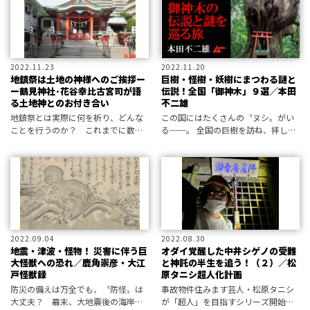
2022.11.23
2022.11.20
地鎮祭は土地の神様へのご挨拶ー
巨樹・怪樹・妖樹にまつわる謎と
ー鶴見神社･花谷幸比古宮司が語
伝説！全国「御神木」９選／本田
る土地神とのお付き合い
不二雄
地鎮祭とは実際に何を祈り、どんな
この国にはたくさんの〝ヌシ〟がい
ことを行うのか？ これまでに数々
る──。 全国の巨樹を訪ね、拝して
の地鎮祭を執り行ってきた鶴見神
いく旅で出会ったのは、偉大にして
社・花谷幸比古宮司にお話をうかが
恐ろしく、想像を超えた「ちから」
った。 土地神にご挨拶し、栄えを祈
に満ち、存在の奇跡を思わせる驚異
願する次第とは？
の御神木群だった。
2022.09.04
2022.08.30
地震・津波・怪物！ 災害に伴う巨
オダイ覚醒した中井シゲノの受難
大怪獣への恐れ／鹿角崇彦・大江
と神託の半生を追う！（２）／松
戸怪獣録
原タニシ超人化計画
防災の備えは万全でも、〝防怪〟は
事故物件住みます芸人・松原タニシ
大丈夫？ 幕末、大地震後の海岸に
が「超人」を目指すシリーズ開始！