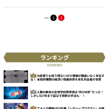
巨大な怪物体が出現していた！
初回のテーマは「中井シゲノ」。中
編をお届け。
<<
1
2
ランキング
RANKING
大統領でも知り得ないUFO情報が間違いなく存在す
る！ 米政府機関の根深い隠蔽体質を有名司会者が告発
人間の寿命の生物学的限界値は“約190年”だった！
しかし627年まで延ばす禁断の手法も…！
アメリカ極秘UFO計画「レガシープログラム」の謎