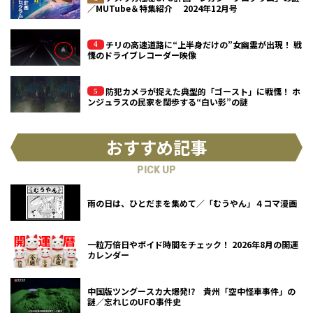
／MUTube＆特集紹介 2024年12月号
チリの高速道路に“上半身だけの”女幽霊が出現！ 戦
慄のドライブレコーダー映像
防犯カメラが捉えた典型的「ゴースト」に戦慄！ ホ
ンジュラスの民家を闊歩する“白い影”の謎
おすすめ記事
PICK UP
雨の日は、ひとだまを集めて／「むうやん」４コマ漫画
一粒万倍日やボイド時間をチェック！ 2026年8月の開運
カレンダー
中国版ツングースカ大爆発!? 貴州「空中怪車事件」の
謎／忘れじのUFO事件史