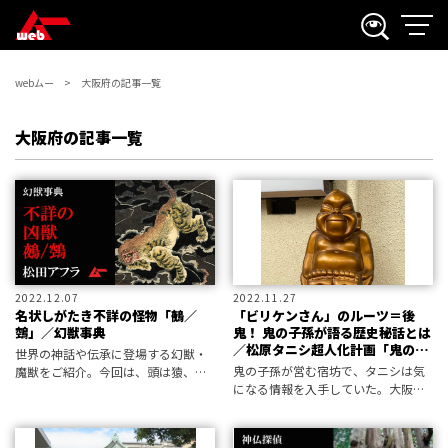
webムー
大阪府の記事一覧
大阪府の記事一覧
2022.12.07
2022.11.27
名状しがたき不詳の怪物「鵺／
「ビリケンさん」のルーツ＝後
鵼」／幻獣事典
鬼！ 鬼の子孫が語る歴史秘話とは
／松原タニシ超人化計画「鬼の子
世界の神話や伝承に登場する幻獣・
孫の営む宿坊」（3）
鬼の子孫が営む宿坊で、タニシは気
魔獣をご紹介。今回は、頭は猿、躯
になる情報を入手していた。大阪に
は狸、尾は蛇、手足は虎ーー「鵺」
まつられる有名なあの福の神、その
です。
ルーツが鬼だったのではないか……
というのだ。