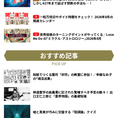
しかし627年まで延ばす禁断の手法も…！
一粒万倍日やボイド時間をチェック！ 2026年8月の
開運カレンダー
世界規模のターニングポイントがやってくる／Love
Me Do の｢ミラクル･アストロロジー｣2026年8月
おすすめ記事
PICK UP
和紙でつくる護符「折符」の教室に参加！／辛酸なめ子
の｢魂活巡業｣
神道霊学の奥義書に記された驚嘆すべき予言の数々！ 出
口王仁三郎と「霊界物語」の基礎知識
嘘と真実が巧みに交錯する「陰謀論」クイズ