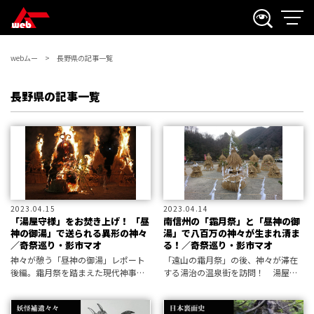
webムー
長野県の記事一覧
長野県の記事一覧
2023.04.15
2023.04.14
「湯屋守様」をお焚き上げ！ 「昼
南信州の「霜月祭」と「昼神の御
神の御湯」で送られる異形の神々
湯」で八百万の神々が生まれ清ま
／奇祭巡り・影市マオ
る！／奇祭巡り・影市マオ
神々が憩う「昼神の御湯」レポート
「遠山の霜月祭」の後、神々が滞在
後編。霜月祭を踏まえた現代神事
する湯治の温泉街を訪問！ 湯屋守
は、盛大な湯屋守様のお焚き上げで
様が出迎える「昼神の御湯」へ向か
クライマックスを迎える。
った。