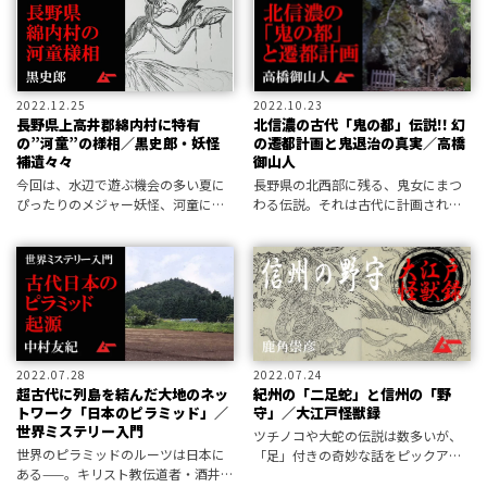
2022.12.25
2022.10.23
長野県上高井郡綿内村に特有
北信濃の古代「鬼の都」伝説!! 幻
の”河童”の様相／黒史郎・妖怪
の遷都計画と鬼退治の真実／高橋
補遺々々
御山人
今回は、水辺で遊ぶ機会の多い夏に
長野県の北西部に残る、鬼女にまつ
ぴったりのメジャー妖怪、河童につ
わる伝説。それは古代に計画された
いて。しかし、今回発掘されたその
遷都伝説ともクロスする。 鬼女伝説
姿は、われわれのイメージとは異質
とはどういったものか。遷都計画は
なものだった！ 亜種か？ これが
なぜ頓挫したのか。信濃の山々を舞
真の姿なのか？ ホラー小説家にして
台に、時空を超えて展開される鬼女
屈指の
伝承の
2022.07.28
2022.07.24
超古代に列島を結んだ大地のネッ
紀州の「二足蛇」と信州の「野
トワーク「日本のピラミッド」／
守」／大江戸怪獣録
世界ミステリー入門
ツチノコや大蛇の伝説は数多いが、
世界のピラミッドのルーツは日本に
「足」付きの奇妙な話をピックアッ
ある——。キリスト教伝道者・酒井
プ。見間違いか、それとも突然変異