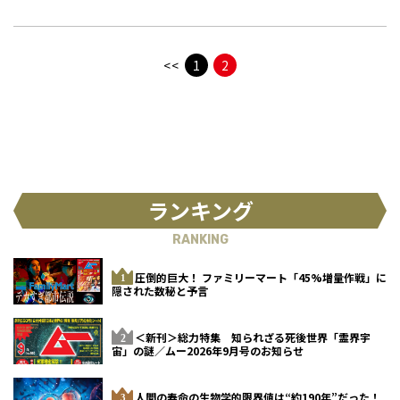
勝軍はそう主張し、日本各地の山に
だったのか？
ピラミッドを見いだしていった。 そ
して、それらのピラミッドを結んで
いくと、大地のエネルギーをつなぐ
<<
1
2
ライン
ランキング
RANKING
圧倒的巨大！ ファミリーマート「45%増量作戦」に
隠された数秘と予言
＜新刊＞総力特集 知られざる死後世界「霊界宇
宙」の謎／ムー2026年9月号のお知らせ
人間の寿命の生物学的限界値は“約190年”だった！