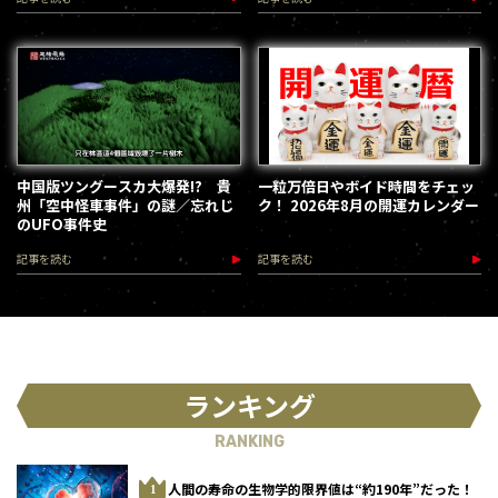
中国版ツングースカ大爆発!? 貴
一粒万倍日やボイド時間をチェッ
州「空中怪車事件」の謎／忘れじ
ク！ 2026年8月の開運カレンダー
のUFO事件史
記事を読む
記事を読む
ランキング
RANKING
人間の寿命の生物学的限界値は“約190年”だった！