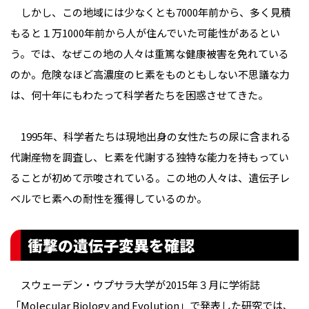
しかし、この地域には少なくとも7000年前から、多く見積
もると１万1000年前から人が住んでいた可能性があるとい
う。では、なぜこの地の人々は重篤な健康被害を免れている
のか。危険なほど高濃度のヒ素をものともしない不思議な力
は、何十年にもわたって科学者たちを困惑させてきた。
1995年、科学者たちは現地出身の女性たちの尿に含まれる
代謝産物を調査し、ヒ素を代謝する独特な能力を持もってい
ることが初めて示唆されている。この地の人々は、遺伝子レ
ベルでヒ素への耐性を獲得しているのか。
衝撃の遺伝子変異を確認
スウェーデン・ウプサラ大学が2015年３月に学術誌
「Molecular Biology and Evolution」で発表した研究では、