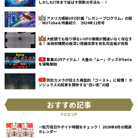
しかし627年まで延ばす禁断の手法も…！
アメリカ極秘UFO計画「レガシープログラム」の謎
／MUTube＆特集紹介 2024年12月号
大統領でも知り得ないUFO情報が間違いなく存在す
る！ 米政府機関の根深い隠蔽体質を有名司会者が告発
驚異の29アイテム！ 大量の「ムー」グッズがSeria
を侵略開始
防犯カメラが捉えた典型的「ゴースト」に戦慄！ ホ
ンジュラスの民家を闊歩する“白い影”の謎
おすすめ記事
PICK UP
一粒万倍日やボイド時間をチェック！ 2026年8月の開運
カレンダー