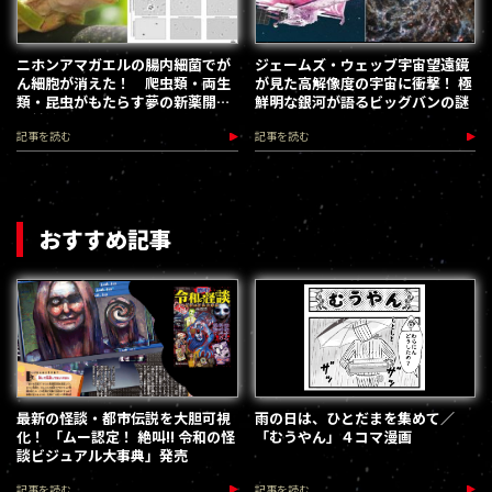
ニホンアマガエルの腸内細菌でが
ジェームズ・ウェッブ宇宙望遠鏡
ん細胞が消えた！ 爬虫類・両生
が見た高解像度の宇宙に衝撃！ 極
類・昆虫がもたらす夢の新薬開発
鮮明な銀河が語るビッグバンの謎
最前線
記事を読む
記事を読む
おすすめ記事
最新の怪談・都市伝説を大胆可視
雨の日は、ひとだまを集めて／
化！ 「ムー認定！ 絶叫!! 令和の怪
「むうやん」４コマ漫画
談ビジュアル大事典」発売
記事を読む
記事を読む