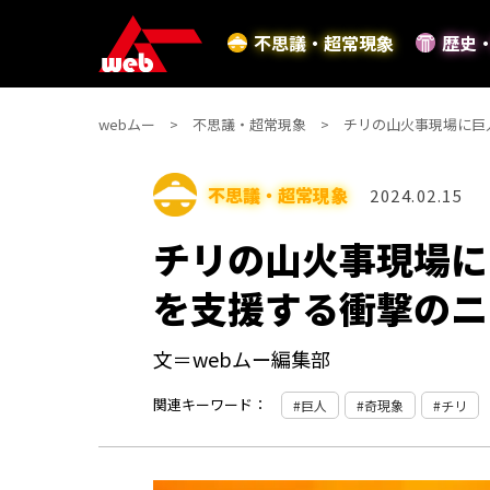
不思議・超常現象
歴史
webムー
不思議・超常現象
チリの山火事現場に巨
不思議・超常現象
2024.02.15
チリの山火事現場に
を支援する衝撃のニ
文＝webムー編集部
関連キーワード：
巨人
奇現象
チリ