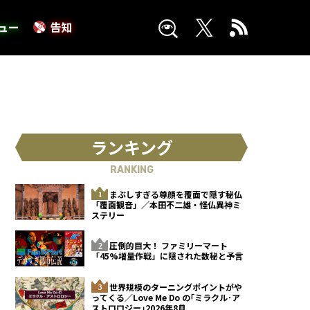
ュー
告知
ランキング
RANKING
まぶしすぎる尊顔を覆面で隠す秘仏
「覆面観音」／本田不二雄・怪仏異神ミ
ステリー
圧倒的巨大！ ファミリーマート
「45%増量作戦」に隠された数秘と予言
世界規模のターニングポイントがや
ってくる／Love Me Do の｢ミラクル･ア
ストロロジー｣2026年8月