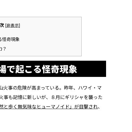
次
[
非表示
]
る怪奇現象
力？
場で起こる怪奇現象
山火事の危険が高まっている。昨年、ハワイ・マ
火事も記憶に新しいが、８月にギリシャを襲った
然と歩く無気味なヒューマノイド」が目撃され
、