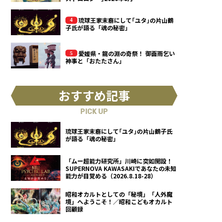
琉球王家末裔にして｢ユタ｣の片山鶴
子氏が語る「魂の秘密」
愛媛県・龍の淵の奇祭！ 御面雨乞い
神事と「おたたさん」
おすすめ記事
PICK UP
琉球王家末裔にして｢ユタ｣の片山鶴子氏
が語る「魂の秘密」
「ムー超能力研究所」川崎に突如開設！
SUPERNOVA KAWASAKIであなたの未知
能力が目覚める（2026.8.18-28）
昭和オカルトとしての「秘境」「人外魔
境」へようこそ！／昭和こどもオカルト
回顧録