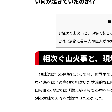
い何が起きていたのか!?
目
1
相次ぐ山火事と、現場で起こ
2
消火活動に異星人や巨人が協
相次ぐ山火事と、現
地球温暖化の影響によって今、世界中で
ウイ島をはじめ各地で相次いだ壊滅的な山
山火事の現場では
「燃え盛る火炎の中を平
別の意味で人々を戦慄させたのだった。