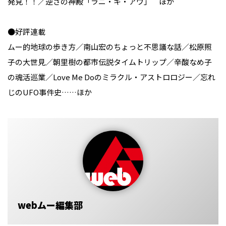
発見！！／逆さの神殿「ラニ・キ・アヴ」 ほか
●好評連載
ムー的地球の歩き方／南山宏のちょっと不思議な話／松原照
子の大世見／朝里樹の都市伝説タイムトリップ／辛酸なめ子
の魂活巡業／Love Me Doのミラクル・アストロロジー／忘れ
じのUFO事件史……ほか
webムー編集部