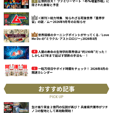
圧倒的巨大！ ファミリーマート「45%増量作戦」に
隠された数秘と予言
＜新刊＞総力特集 知られざる死後世界「霊界宇
宙」の謎／ムー2026年9月号のお知らせ
世界規模のターニングポイントがやってくる／Love
Me Do の｢ミラクル･アストロロジー｣2026年8月
人間の寿命の生物学的限界値は“約190年”だった！
しかし627年まで延ばす禁断の手法も…！
一粒万倍日やボイド時間をチェック！ 2026年8月の
開運カレンダー
おすすめ記事
PICK UP
生け捕り賞金２億円の伝説が再び？ 兵庫県宍粟市がツチ
ノコの聖地として再始動開始！