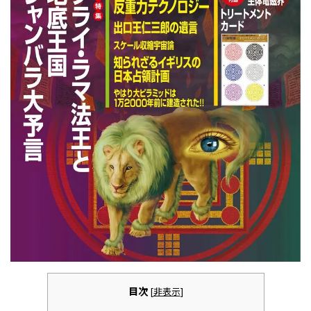
目次
[
非表示
]