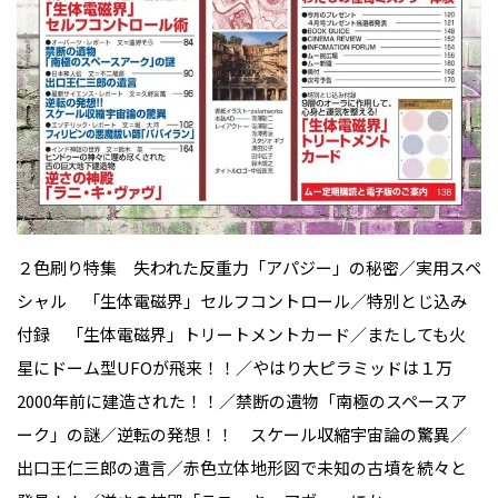
２色刷り特集 失われた反重力「アパジー」の秘密／実用スペ
シャル 「生体電磁界」セルフコントロール／特別とじ込み
付録 「生体電磁界」トリートメントカード／またしても火
星にドーム型UFOが飛来！！／やはり大ピラミッドは１万
2000年前に建造された！！／禁断の遺物「南極のスペースア
ーク」の謎／逆転の発想！！ スケール収縮宇宙論の驚異／
出口王仁三郎の遺言／赤色立体地形図で未知の古墳を続々と