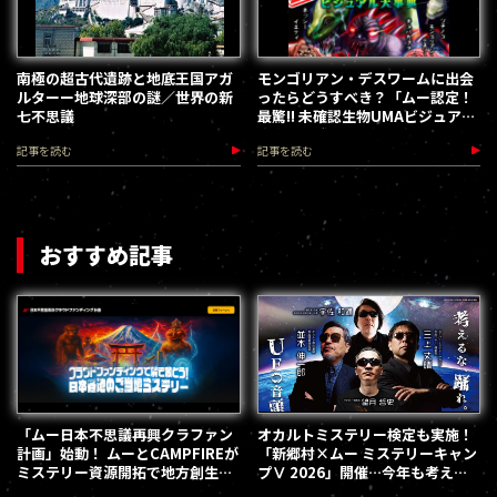
南極の超古代遺跡と地底王国アガ
モンゴリアン・デスワームに出会
ルターー地球深部の謎／世界の新
ったらどうすべき？「ムー認定！
七不思議
最驚!! 未確認生物UMAビジュアル
大事典」発売
記事を読む
記事を読む
おすすめ記事
「ムー日本不思議再興クラファン
オカルトミステリー検定も実施！
計画」始動！ ムーとCAMPFIREが
「新郷村×ムー ミステリーキャン
ミステリー資源開拓で地方創生を
プⅤ 2026」開催…今年も考える
加速します
な、踊れ！（2026.9.12）