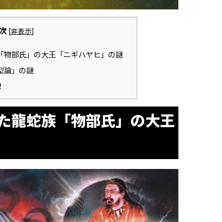
次
[
非表示
]
「物部氏」の大王「ニギハヤヒ」の謎
型論」の謎
！
た龍蛇族「物部氏」の大王