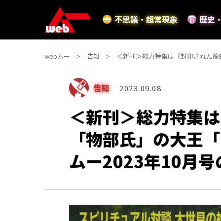
不思議・超常現象
歴史
webムー
告知
＜新刊＞総力特集は『封印された龍蛇
告知
2023.09.08
＜新刊＞総力特集は
「物部氏」の大王「
ムー2023年10月