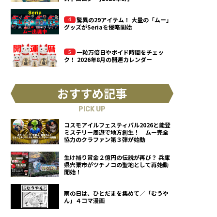
驚異の29アイテム！ 大量の「ムー」
グッズがSeriaを侵略開始
一粒万倍日やボイド時間をチェッ
ク！ 2026年8月の開運カレンダー
おすすめ記事
PICK UP
コスモアイルフェスティバル2026と能登
ミステリー周遊で地方創生！ ムー完全
協力のクラファン第３弾が始動
生け捕り賞金２億円の伝説が再び？ 兵庫
県宍粟市がツチノコの聖地として再始動
開始！
雨の日は、ひとだまを集めて／「むうや
ん」４コマ漫画