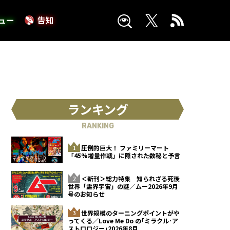
ュー
告知
ランキング
RANKING
圧倒的巨大！ ファミリーマート
「45%増量作戦」に隠された数秘と予言
＜新刊＞総力特集 知られざる死後
世界「霊界宇宙」の謎／ムー2026年9月
号のお知らせ
世界規模のターニングポイントがや
ってくる／Love Me Do の｢ミラクル･ア
ストロロジー｣2026年8月