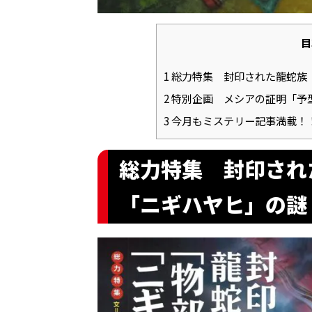
目
1
総力特集 封印された龍蛇族
2
特別企画 メシアの証明「予
3
今月もミステリー記事満載！
総力特集 封印され
「ニギハヤヒ」の謎