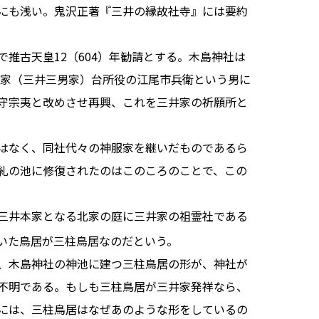
にも浅い。鬼沢正著『三井の縁故社寺』には要約
推古天皇12（604）年勧請とする。木島神社は
町家（三井三男家）台所役の江尾市兵衛という男に
守宗夷と改めさせ再興、これを三井家の祈願所と
はなく、同社代々の神服家を継いだものであるら
糺の池に修復されたのはこのころのことで、この
三井本家となる北家の庭に三井家の祖霊社である
いた鳥居が三柱鳥居なのだという。
、木島神社の神池に建つ三柱鳥居の形が、神社が
不明である。もしも三柱鳥居が三井家発祥なら、
には、三柱鳥居はなぜあのような形をしているの