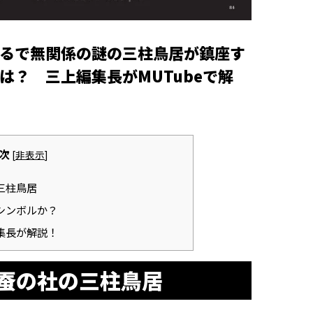
るで無関係の謎の三柱鳥居が鎮座す
は？ 三上編集長がMUTubeで解
次
[
非表示
]
三柱鳥居
シンボルか？
集長が解説！
蚕の社の三柱鳥居