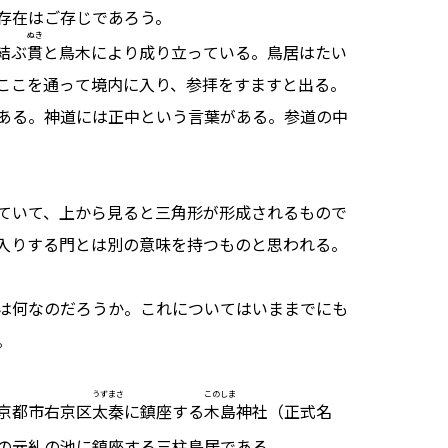
存在はご存じであろう。
ぬき
結ぶ
貫
と鳥木により成り立っている。鳥居はたい
ここを通って境内に入り、参拝をすますと出る。
ある。神道には正中という言葉がある。参道の中
ていて、上から見ると三角形が形成されるもので
入りする門とは別の意味を持つものと思われる。
は何なのだろうか。これについてはいままでにも
。
うずまさ
このしま
京都市右京区
太秦
に鎮座する
木島
神社（正式名
の元糺の池に鎮座する三柱鳥居である。