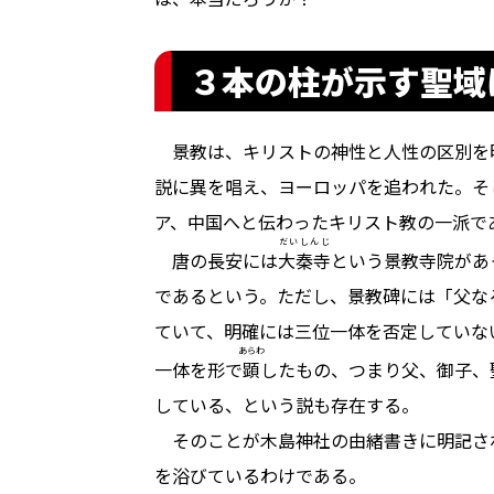
３本の柱が示す聖域
景教は、キリストの神性と人性の区別を
説に異を唱え、ヨーロッパを追われた。そ
ア、中国へと伝わったキリスト教の一派で
だいしんじ
唐の長安には
大秦寺
という景教寺院があ
であるという。ただし、景教碑には「父な
ていて、明確には三位一体を否定していな
あらわ
一体を形で
顕
したもの、つまり父、御子、
している、という説も存在する。
そのことが木島神社の由緒書きに明記さ
を浴びているわけである。