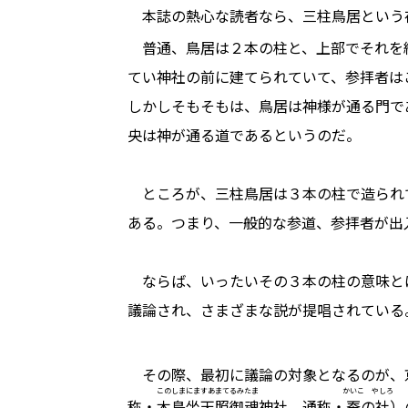
本誌の熱心な読者なら、三柱鳥居という
普通、鳥居は２本の柱と、上部でそれを
てい神社の前に建てられていて、参拝者は
しかしそもそもは、鳥居は神様が通る門で
央は神が通る道であるというのだ。
ところが、三柱鳥居は３本の柱で造られ
ある。つまり、一般的な参道、参拝者が出
ならば、いったいその３本の柱の意味と
議論され、さまざまな説が提唱されている
その際、最初に議論の対象となるのが、
このしまにますあまてるみたま
かいこ
やしろ
称・
木島坐天照御魂
神社、通称・
蚕
の
社
）