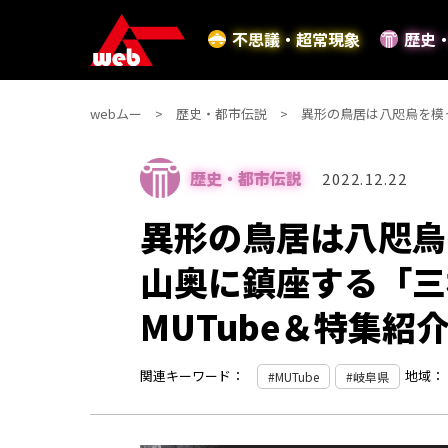
不思議・超常現象
歴史
webムー
歴史・都市伝説
異形の鳥居は八咫烏を模っ
歴史・都市伝説
2022.12.22
異形の鳥居は八咫烏
山奥に鎮座する「三
MUTube＆特集紹
関連キーワード：
地域：
MUTube
岐阜県