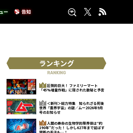
ュー
告知
ランキング
RANKING
圧倒的巨大！ ファミリーマート
「45%増量作戦」に隠された数秘と予言
＜新刊＞総力特集 知られざる死後
世界「霊界宇宙」の謎／ムー2026年9月
号のお知らせ
人間の寿命の生物学的限界値は“約
190年”だった！ しかし627年まで延ばす
禁断の手法も…！