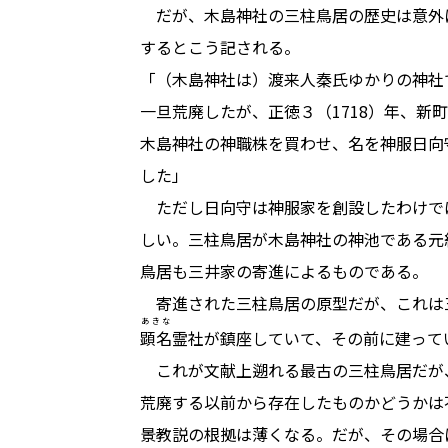
だが、木島神社の三柱鳥居の歴史は意外
するとこう記される。
「（木島神社は）渡来人秦氏ゆかりの神社で
一旦荒廃したが、正徳３（1718）年、新
木島神社の神職株を買わせ、名を神服日向
した」
ただし日向守は神服家を創設したわけで
しい。三柱鳥居が木島神社の神池である元
鳥居も三井家の寄進によるものである。
寄進された三柱鳥居の原型だが、これは
あきな
顕名
霊社が鎮座していて、その前に建って
これが文献上遡れる最古の三柱鳥居だが
荒廃する以前から存在したものかどうかは
景教説の根拠は薄くなる。だが、その場合