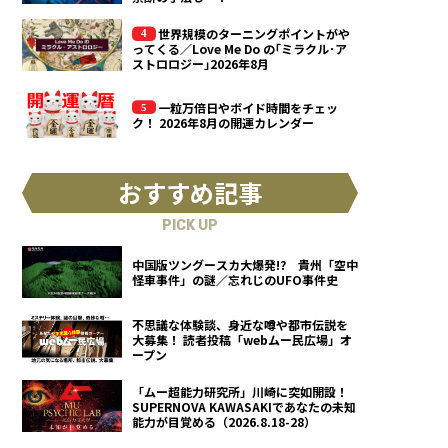
世界規模のターニングポイントがや
ってくる／Love Me Do の｢ミラクル･ア
ストロロジー｣2026年8月
一粒万倍日やボイド時間をチェッ
ク！ 2026年8月の開運カレンダー
おすすめ記事
PICK UP
中国版ツングースカ大爆発!? 貴州「空中
怪車事件」の謎／忘れじのUFO事件史
不思議な体験談、身近な噂や都市伝説を
大募集！ 読者投稿「webムー民広場」オ
ープン
「ムー超能力研究所」川崎に突如開設！
SUPERNOVA KAWASAKIであなたの未知
能力が目覚める（2026.8.18-28）