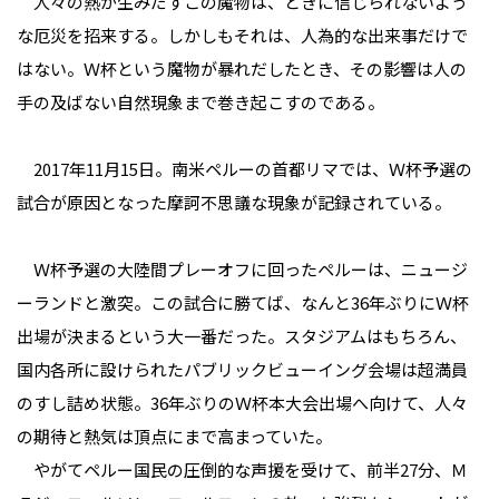
人々の熱が生みだすこの魔物は、ときに信じられないよう
な厄災を招来する。しかしもそれは、人為的な出来事だけで
はない。Ｗ杯という魔物が暴れだしたとき、その影響は人の
手の及ばない自然現象まで巻き起こすのである。
2017年11月15日。南米ペルーの首都リマでは、Ｗ杯予選の
試合が原因となった摩訶不思議な現象が記録されている。
Ｗ杯予選の大陸間プレーオフに回ったペルーは、ニュージ
ーランドと激突。この試合に勝てば、なんと36年ぶりにＷ杯
出場が決まるという大一番だった。スタジアムはもちろん、
国内各所に設けられたパブリックビューイング会場は超満員
のすし詰め状態。36年ぶりのＷ杯本大会出場へ向けて、人々
の期待と熱気は頂点にまで高まっていた。
やがてペルー国民の圧倒的な声援を受けて、前半27分、Ｍ