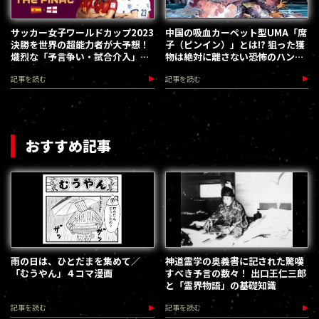
サッカー女子ワールドカップ2023
中国の吸血カーペット型UMA「席
決勝を世界の超能力者が大予想！
子（ピンイン）」とは!? 狙った獲
熾烈な「予言争い・試合介入」が
物は絶対に離さない恐怖のハンテ
繰り広げられていた
ィング手法！
記事を読む
記事を読む
おすすめ記事
雨の日は、ひとだまを集めて／
神道霊学の奥義書に記された驚嘆
「むうやん」４コマ漫画
すべき予言の数々！ 出口王仁三郎
と「霊界物語」の基礎知識
記事を読む
記事を読む