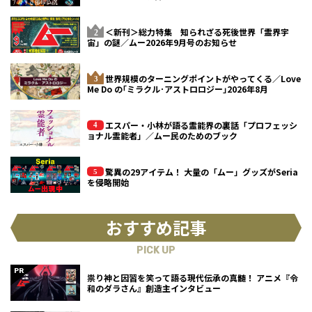
＜新刊＞総力特集 知られざる死後世界「霊界宇
宙」の謎／ムー2026年9月号のお知らせ
世界規模のターニングポイントがやってくる／Love
Me Do の｢ミラクル･アストロロジー｣2026年8月
エスパー・小林が語る霊能界の裏話「プロフェッシ
ョナル霊能者」／ムー民のためのブック
驚異の29アイテム！ 大量の「ムー」グッズがSeria
を侵略開始
おすすめ記事
PICK UP
祟り神と因習を笑って語る現代伝承の真髄！ アニメ『令
和のダラさん』創造主インタビュー