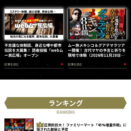
不思議な体験談、身近な噂や都市
ムー旅メキシコ＆グアテマラツア
伝説を大募集！ 読者投稿「webム
ー開催！ 古代マヤの予言と祈りを
ー民広場」オープン
現地で体験（2026年11月28日～
12月5日）
記事を読む
記事を読む
ランキング
RANKING
圧倒的巨大！ ファミリーマート「45%増量作戦」に
隠された数秘と予言