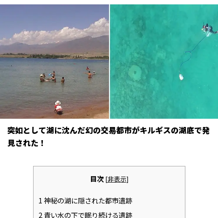
突如として湖に沈んだ幻の交易都市がキルギスの湖底で発
見された！
目次
[
非表示
]
1
神秘の湖に隠された都市遺跡
2
青い水の下で眠り続ける遺跡