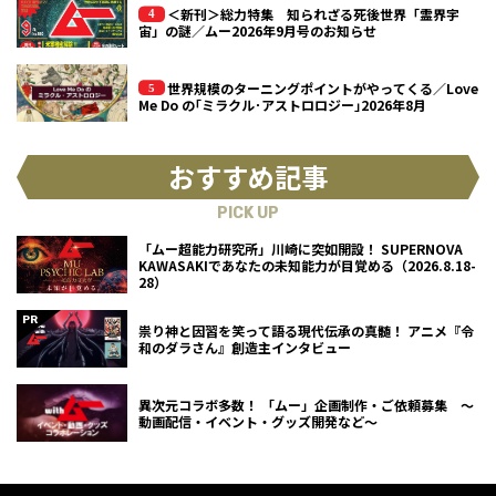
＜新刊＞総力特集 知られざる死後世界「霊界宇
宙」の謎／ムー2026年9月号のお知らせ
世界規模のターニングポイントがやってくる／Love
Me Do の｢ミラクル･アストロロジー｣2026年8月
おすすめ記事
PICK UP
「ムー超能力研究所」川崎に突如開設！ SUPERNOVA
KAWASAKIであなたの未知能力が目覚める（2026.8.18-
28）
祟り神と因習を笑って語る現代伝承の真髄！ アニメ『令
和のダラさん』創造主インタビュー
異次元コラボ多数！ 「ムー」企画制作・ご依頼募集 ～
動画配信・イベント・グッズ開発など～