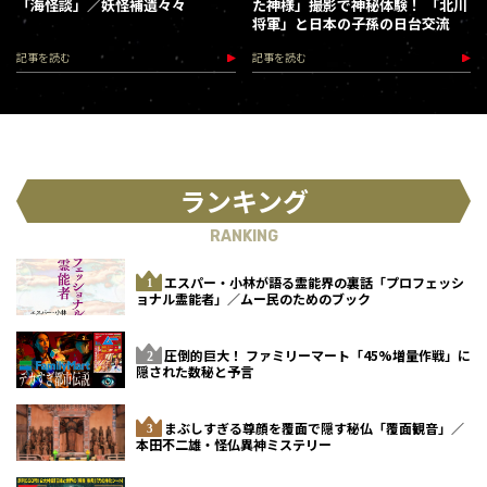
「海怪談」／妖怪補遺々々
た神様」撮影で神秘体験！ 「北川
将軍」と日本の子孫の日台交流
記事を読む
記事を読む
ランキング
RANKING
エスパー・小林が語る霊能界の裏話「プロフェッシ
ョナル霊能者」／ムー民のためのブック
圧倒的巨大！ ファミリーマート「45%増量作戦」に
隠された数秘と予言
まぶしすぎる尊顔を覆面で隠す秘仏「覆面観音」／
本田不二雄・怪仏異神ミステリー