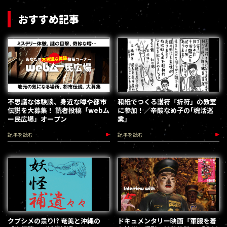
おすすめ記事
不思議な体験談、身近な噂や都市
和紙でつくる護符「折符」の教室
伝説を大募集！ 読者投稿「webム
に参加！／辛酸なめ子の｢魂活巡
ー民広場」オープン
業｣
記事を読む
記事を読む
クブシメの祟り!? 奄美と沖縄の
ドキュメンタリー映画「軍服を着