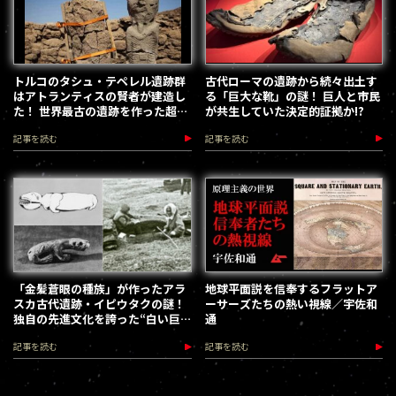
トルコのタシュ・テペレル遺跡群
古代ローマの遺跡から続々出土す
はアトランティスの賢者が建造し
る「巨大な靴」の謎！ 巨人と市民
た！ 世界最古の遺跡を作った超古
が共生していた決定的証拠か!?
代文明の痕跡
記事を読む
記事を読む
「金髪蒼眼の種族」が作ったアラ
地球平面説を信奉するフラットア
スカ古代遺跡・イピウタクの謎！
ーサーズたちの熱い視線／宇佐和
独自の先進文化を誇った“白い巨
通
人”の正体は？
記事を読む
記事を読む