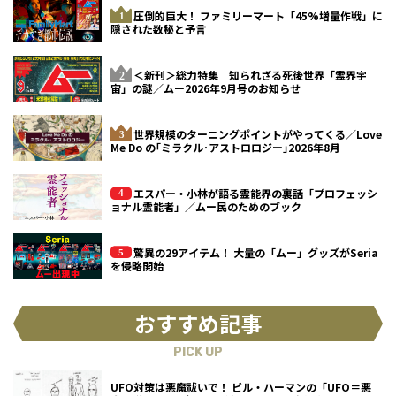
圧倒的巨大！ ファミリーマート「45%増量作戦」に
隠された数秘と予言
＜新刊＞総力特集 知られざる死後世界「霊界宇
宙」の謎／ムー2026年9月号のお知らせ
世界規模のターニングポイントがやってくる／Love
Me Do の｢ミラクル･アストロロジー｣2026年8月
エスパー・小林が語る霊能界の裏話「プロフェッシ
ョナル霊能者」／ムー民のためのブック
驚異の29アイテム！ 大量の「ムー」グッズがSeria
を侵略開始
おすすめ記事
PICK UP
UFO対策は悪魔祓いで！ ビル・ハーマンの「UFO＝悪