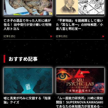
亡き子の遺品で作った人形に魂が
「平家物語」を鎮魂譚として描い
宿る！ 田中俊行が受け継いだ呪物
た「耳なし芳一」の妙味解題／小
人形トヨル
泉八雲と明石覚一
記事を読む
記事を読む
おすすめ記事
嘘と真実が巧みに交錯する「陰謀
「ムー超能力研究所」川崎に突如
論」クイズ
開設！ SUPERNOVA KAWASAKI
であなたの未知能力が目覚める