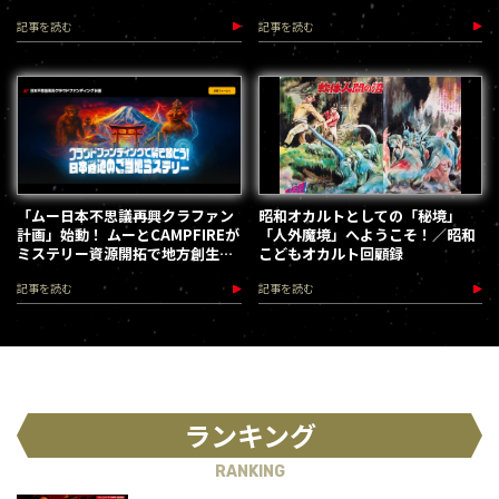
（2026.8.18-28）
記事を読む
記事を読む
「ムー日本不思議再興クラファン
昭和オカルトとしての「秘境」
計画」始動！ ムーとCAMPFIREが
「人外魔境」へようこそ！／昭和
ミステリー資源開拓で地方創生を
こどもオカルト回顧録
加速します
記事を読む
記事を読む
ランキング
RANKING