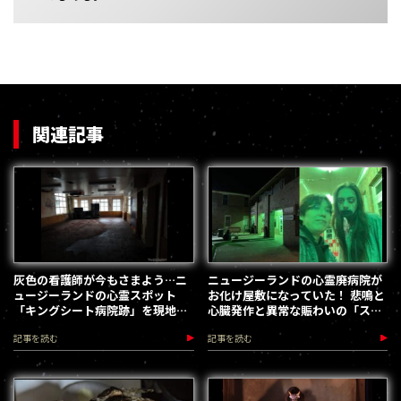
関連記事
灰色の看護師が今もさまよう…ニ
ニュージーランドの心霊廃病院が
ュージーランドの心霊スポット
お化け屋敷になっていた！ 悲鳴と
「キングシート病院跡」を現地取
心臓発作と異常な賑わいの「スプ
材
ーカーズ」潜入取材
記事を読む
記事を読む