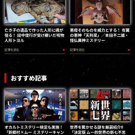
亡き子の遺品で作った人形に魂が
悪疫そのものを威力とする！ 有翼
宿る！ 田中俊行が受け継いだ呪物
の悪神「天刑星」／本田不二雄・
人形トヨル
怪仏異神ミステリー
記事を読む
記事を読む
おすすめ記事
オカルトミステリー検定も実施！
世界を驚かせる謎を厳選紹介!!
「新郷村×ムー ミステリーキャン
「決定版 ムー的世界の新七不思