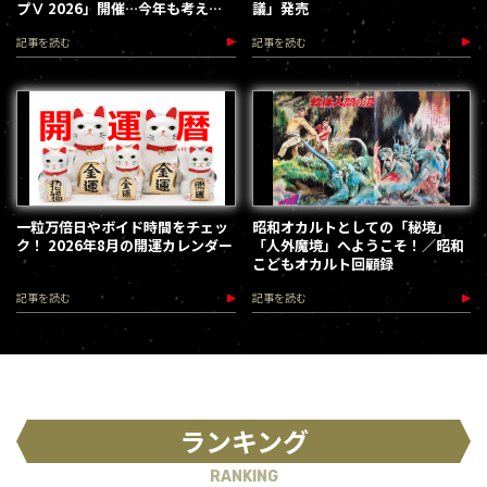
プⅤ 2026」開催…今年も考える
議」発売
な、踊れ！（2026.9.12）
記事を読む
記事を読む
一粒万倍日やボイド時間をチェッ
昭和オカルトとしての「秘境」
ク！ 2026年8月の開運カレンダー
「人外魔境」へようこそ！／昭和
こどもオカルト回顧録
記事を読む
記事を読む
ランキング
RANKING