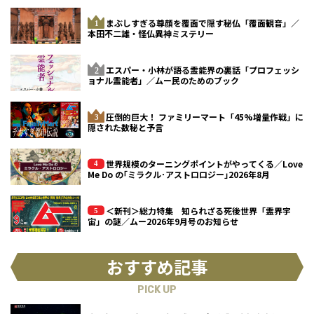
まぶしすぎる尊顔を覆面で隠す秘仏「覆面観音」／
本田不二雄・怪仏異神ミステリー
エスパー・小林が語る霊能界の裏話「プロフェッシ
ョナル霊能者」／ムー民のためのブック
圧倒的巨大！ ファミリーマート「45%増量作戦」に
隠された数秘と予言
世界規模のターニングポイントがやってくる／Love
Me Do の｢ミラクル･アストロロジー｣2026年8月
＜新刊＞総力特集 知られざる死後世界「霊界宇
宙」の謎／ムー2026年9月号のお知らせ
おすすめ記事
PICK UP