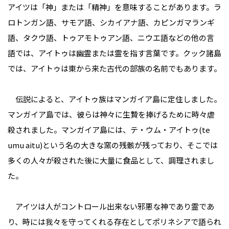
アイツは「神」または「精神」を意味することがあります。ラ
ロトンガン語、サモア語、シカイアナ語、カピンガマランギ
語、タクウ語、トゥアモトゥアン語、ニウエ語などの他の言
語では、アイトゥは幽霊または霊を指す言葉です。クック諸島
では、アイトゥは東から来た古代の部族の名前でもあります。
伝説によると、アイトゥ族はマンガイア島に定住しました。
マンガイア島では、彼らは神々に生贄を捧げるために時々虐
殺されました。マンガイア島には、テ・ウム・アイトゥ(te
umu aitu)という名の大きな窯の残骸が残っており、そこでは
多くの人々が殺された後に大量に食品として、調理されまし
た。
アイツは人がコントロール出来ない邪悪な神であり霊であ
り、時には我々を守ってくれる存在としてポリネシアで語られ