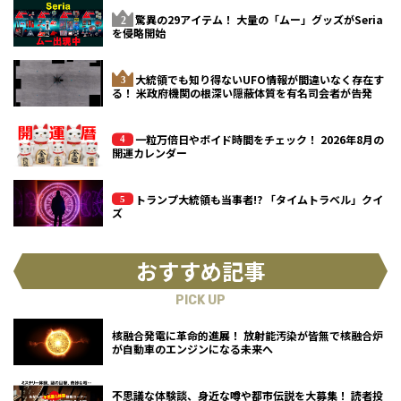
驚異の29アイテム！ 大量の「ムー」グッズがSeria
を侵略開始
大統領でも知り得ないUFO情報が間違いなく存在す
る！ 米政府機関の根深い隠蔽体質を有名司会者が告発
一粒万倍日やボイド時間をチェック！ 2026年8月の
開運カレンダー
トランプ大統領も当事者!? 「タイムトラベル」クイ
ズ
おすすめ記事
PICK UP
核融合発電に革命的進展！ 放射能汚染が皆無で核融合炉
が自動車のエンジンになる未来へ
不思議な体験談、身近な噂や都市伝説を大募集！ 読者投