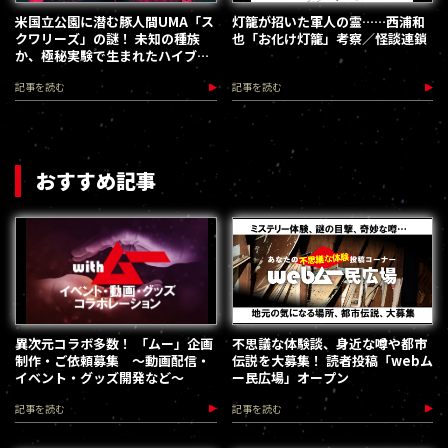
米国立公園に潜む豚人間UMA「ス
灯籠が招いた軍人の霊……西浦和
クワリーズ」の謎！ 未知の種族
也「お化け灯籠」考察／怪談連鎖
か、極秘実験で生まれたハイブリ
ッドか!?
記事を読む
記事を読む
おすすめ記事
異次元コラボ多数！ 「ムー」企画
不思議な体験談、身近な噂や都市
制作・ご依頼募集 ～動画配信・
伝説を大募集！ 読者投稿「webム
イベント・グッズ開発など～
ー民広場」オープン
記事を読む
記事を読む