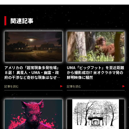
関連記事
アメリカの「超常現象多発牧場」
UMA「ビッグフット」を至近距離
８選！ 異星人・UMA・幽霊・政
から撮影成功!? 米オクラホマ発の
府の干渉など奇妙な現象はなぜ牧
鮮明映像に騒然
場に集まるのか？
記事を読む
記事を読む