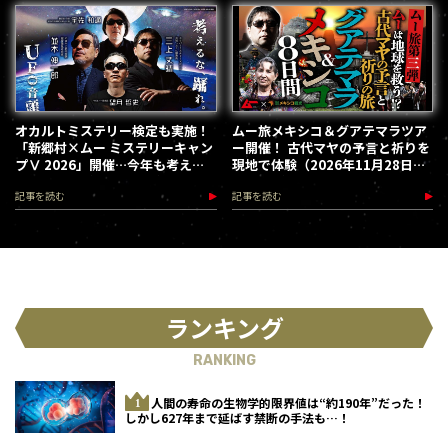
オカルトミステリー検定も実施！
ムー旅メキシコ＆グアテマラツア
「新郷村×ムー ミステリーキャン
ー開催！ 古代マヤの予言と祈りを
プⅤ 2026」開催…今年も考える
現地で体験（2026年11月28日～
な、踊れ！（2026.9.12）
12月5日）
記事を読む
記事を読む
ランキング
RANKING
人間の寿命の生物学的限界値は“約190年”だった！
しかし627年まで延ばす禁断の手法も…！