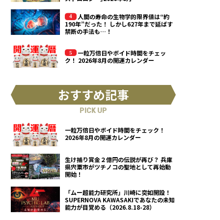
人間の寿命の生物学的限界値は“約
190年”だった！ しかし627年まで延ばす
禁断の手法も…！
一粒万倍日やボイド時間をチェッ
ク！ 2026年8月の開運カレンダー
おすすめ記事
PICK UP
一粒万倍日やボイド時間をチェック！
2026年8月の開運カレンダー
生け捕り賞金２億円の伝説が再び？ 兵庫
県宍粟市がツチノコの聖地として再始動
開始！
「ムー超能力研究所」川崎に突如開設！
SUPERNOVA KAWASAKIであなたの未知
能力が目覚める（2026.8.18-28）