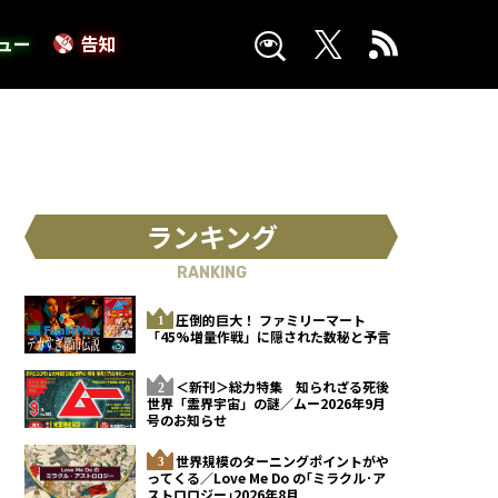
ュー
告知
ランキング
RANKING
圧倒的巨大！ ファミリーマート
「45%増量作戦」に隠された数秘と予言
＜新刊＞総力特集 知られざる死後
世界「霊界宇宙」の謎／ムー2026年9月
号のお知らせ
世界規模のターニングポイントがや
ってくる／Love Me Do の｢ミラクル･ア
ストロロジー｣2026年8月