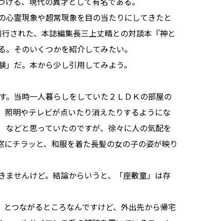
づける、現代の異才として有名である。
の心霊現象や超常現象を目の当たりにしてきたと
刊行された、本誌編集長三上丈晴との対談本『神と
る。そのいくつかを紹介してみたい。
験」だ。本から少し引用してみよう。
す。当時一人暮らしをしていた２ＬＤＫの部屋の
、照明やテレビが点いたり消えたりするようにな
 などと思っていたのですが、徐々に人の気配を
窓にチラッと、和服を着た長髪の女の子の姿が映り
きませんけど。結論からいうと、「座敷童」は存
とつながるところなんですけど、外出先から帰宅