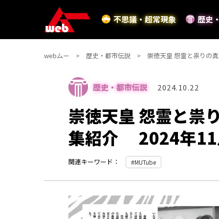
不思議・超常現象
歴史
webムー
歴史・都市伝説
崇徳天皇 怨霊と祟りの真相
歴史・都市伝説
2024.10.22
崇徳天皇 怨霊と祟り
集紹介 2024年1
関連キーワード：
MUTube