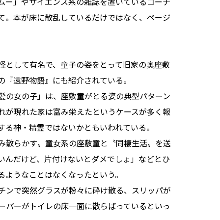
ムー」やサイエンス系の雑誌を置いているコーナ
て。本が床に散乱しているだけではなく、ページ
。
怪として有名で、童子の姿をとって旧家の奥座敷
の『遠野物語』にも紹介されている。
髪の女の子」は、座敷童がとる姿の典型パターン
れが現れた家は富み栄えたというケースが多く報
する神・精霊ではないかともいわれている。
み散らかす〟童女系の座敷童と〝同棲生活〟を送
いんだけど、片付けないとダメでしょ」などとひ
るようなことはなくなったという。
チンで突然グラスが粉々に砕け散る、スリッパが
ーパーがトイレの床一面に散らばっているといっ