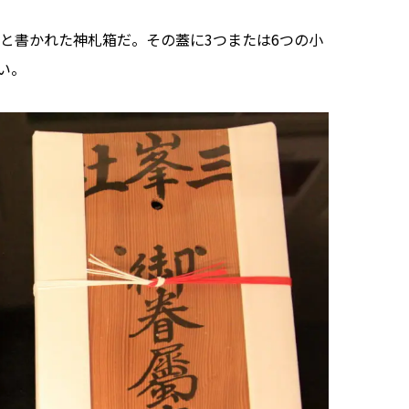
と書かれた神札箱だ。その蓋に3つまたは6つの小
い。