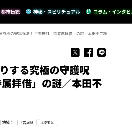
・都市伝説
神秘・スピリチュアル
コラム・インタビ
る究極の守護呪法！ 三峯神社「御眷属拝借」の謎／本田不二雄
りする究極の守護呪
眷属拝借」の謎／本田不
地域：
宮城県
埼玉県