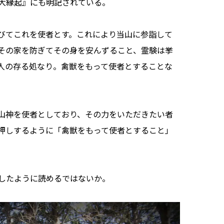
大縁起』にも明記されている。
びてこれを使者とす。これにより当山に参詣して
その家を防ぎてその身を安んずること、霊験は挙
人の存る処なり。禽獣をもって使者とすることな
山神を使者としており、その力をいただきたい者
押しするように「禽獣をもって使者とすること」
したように読めるではないか。