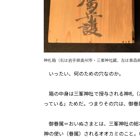
神札箱（右は岩手県奥州市・三峯神社蔵、左は青森
いったい、何のための穴なのか。
箱の中身は三峯神社で授与される神札（
っている」ためだ。つまりその穴は、御眷
御眷属＝おいぬさまとは、三峯神社の総
神の使い（眷属）されるオオカミのこと。