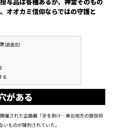
授与品は各種あるが、神霊そのもの
。オオカミ信仰ならではの守護と
次
[
非表示
]
る
する
穴がある
で開催された企画展「牙を剥け―東北地方の狼信仰
ないものが陳列されていた。