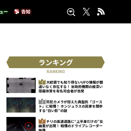
ュー
告知
ランキング
RANKING
大統領でも知り得ないUFO情報が間
違いなく存在する！ 米政府機関の根深い
隠蔽体質を有名司会者が告発
防犯カメラが捉えた典型的「ゴース
ト」に戦慄！ ホンジュラスの民家を闊歩
する“白い影”の謎
チリの高速道路に“上半身だけの”女
幽霊が出現！ 戦慄のドライブレコーダー
映像