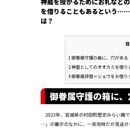
神威を授かるためにお札などの
を借りることもあるという……
は？
目
1
御眷属守護の箱に、穴がある
2
神霊としてのオオカミを借り
3
御眷属拝借＝ショウをお借り
御眷属守護の箱に、
2023年、宮城県の村田町歴史みらい館
―」の展示のなかに、一見地味だが見逃せ