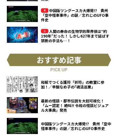
中国版ツングースカ大爆発!? 貴州
「空中怪車事件」の謎／忘れじのUFO事
件史
人間の寿命の生物学的限界値は“約
190年”だった！ しかし627年まで延ばす
禁断の手法も…！
おすすめ記事
PICK UP
和紙でつくる護符「折符」の教室に参
加！／辛酸なめ子の｢魂活巡業｣
最新の怪談・都市伝説を大胆可視化！
「ムー認定！ 絶叫!! 令和の怪談ビジュア
ル大事典」発売
中国版ツングースカ大爆発!? 貴州「空中
怪車事件」の謎／忘れじのUFO事件史