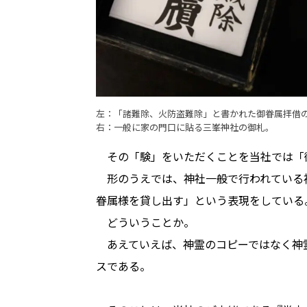
左：「諸難除、火防盗難除」と書かれた御眷属拝借
右：一般に家の門口に貼る三峯神社の御札。
その「験」をいただくことを当社では「
形のうえでは、神社一般で行われている
眷属様を貸し出す」という表現をしている
どういうことか。
あえていえば、神霊のコピーではなく神
スである。