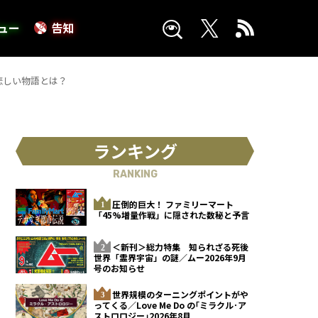
ュー
告知
悲しい物語とは？
ランキング
RANKING
圧倒的巨大！ ファミリーマート
「45%増量作戦」に隠された数秘と予言
＜新刊＞総力特集 知られざる死後
世界「霊界宇宙」の謎／ムー2026年9月
号のお知らせ
世界規模のターニングポイントがや
ってくる／Love Me Do の｢ミラクル･ア
ストロロジー｣2026年8月