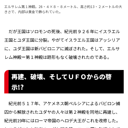
エルサレム第１神殿。26・４×８・８メートル、高さ約13・２メートルの大
きさで、内部は黄金で飾られていた。
だが王国はソロモンの死後、紀元前９２６年にイスラエル
王国とユダ王国に分裂。やがてイスラエル王国はアッシリア
に、ユダ王国は新バビロニアに滅ぼされた。そして、エルサ
レム神殿＝第１神殿は跡形もなく破壊されたのである。
再建、破壊、そしてＵＦＯからの啓
示!?
紀元前５１７年、アケメネス朝ペルシアによるバビロン捕
囚から解放されたユダヤの人々は第２神殿を同地に再建し、
紀元前19年にはローマ帝国のヘロデ大王がこれを改修した。