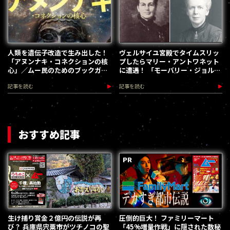
人類を遺伝子改造で生み出した！
ヴェルサイユ宮殿でタイムスリッ
「アヌンナキ・コネクションの核
プしたらマリー・アントワネット
心」／ムー民のためのブックガイ
に遭遇！ 「モーバリー・ジョルダ
ド
ン事件」の謎
記事を読む
記事を読む
おすすめ記事
生け捕り賞金２億円の伝説が再
圧倒的巨大！ ファミリーマート
び？ 兵庫県宍粟市がツチノコの聖
「45%増量作戦」に隠された数秘