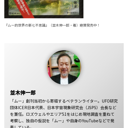
『ムー的世界の新七不思議』（並木伸一郎・著）絶賛発売中！
並木伸一郎
「ムー」創刊当初から寄稿するベテランライター。UFO研究
団体ICER日本代表、日本宇宙現象研究会（JSPS）会長など
を兼任。ロズウェルやエリア51をはじめ現地調査を重ねて
考察し、独自の仮説を「ムー」や自身のYouTubeなどで発
表している。