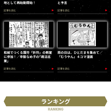
地として再始動開始！
と予言
記事を読む
記事を読む
和紙でつくる護符「折符」の教室
雨の日は、ひとだまを集めて／
に参加！／辛酸なめ子の｢魂活巡
「むうやん」４コマ漫画
業｣
記事を読む
記事を読む
ランキング
RANKING