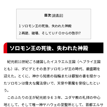
目次
[
非表示
]
1
ソロモン王の死後、失われた神殿
2
再建、破壊、そしてＵＦＯからの啓示!?
ソロモン王の死後、失われた神殿
紀元前11世紀ごろ建国したイスラエル王国（ヘブライ王国
とも）は、ダビデとその息子ソロモンが王の時代、最盛期を
迎えた。とくに、神から知恵の指輪または叡智の書を授かっ
たソロモンは偉大な魔法使いで、天使や悪魔を使役したとい
う。
このふたりの王が紀元前９６３年、ユダヤ教の礼拝の中心
地として、そして唯一神ヤハウェの至聖所として、首都エルサ