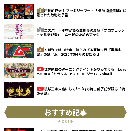
圧倒的巨大！ ファミリーマート「45%増量作戦」に
隠された数秘と予言
エスパー・小林が語る霊能界の裏話「プロフェッシ
ョナル霊能者」／ムー民のためのブック
＜新刊＞総力特集 知られざる死後世界「霊界宇
宙」の謎／ムー2026年9月号のお知らせ
世界規模のターニングポイントがやってくる／Love
Me Do の｢ミラクル･アストロロジー｣2026年8月
琉球王家末裔にして｢ユタ｣の片山鶴子氏が語る「魂
の秘密」
おすすめ記事
PICK UP