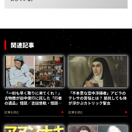
関連記事
「一刻も早く取りに来てくれ！」
「不本意な空中浮揚者」アビラの
古物商が田中俊行に託した「行者
テレサの苦悩とは？ 抵抗しても体
の遺品」怪談／吉田悠軌・怪談連
が浮かぶカトリック聖女
鎖
記事を読む
記事を読む