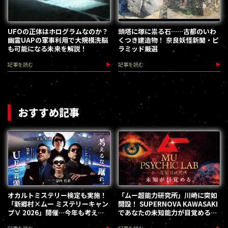
UFOの正体はホログラムなのか？
頭塔に塚に祟る石……古都のいわ
幽霊UAPの軍事利用で大規模洗脳
くつき建造物！ 奈良妖怪新聞・ピ
も可能になる未来を解説！
ラミッド厳選
記事を読む
記事を読む
おすすめ記事
オカルトミステリー検定も実施！
「ムー超能力研究所」川崎に突如
「新郷村×ムー ミステリーキャン
開設！ SUPERNOVA KAWASAKI
プⅤ 2026」開催…今年も考える
であなたの未知能力が目覚める
な、踊れ！（2026.9.12）
（2026.8.18-28）