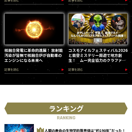
記事を読む
記事を読む
核融合発電に革命的進展！ 放射能
コスモアイルフェスティバル2026
汚染が皆無で核融合炉が自動車の
と能登ミステリー周遊で地方創
エンジンになる未来へ
生！ ムー完全協力のクラファン
第３弾が始動
記事を読む
記事を読む
ランキング
RANKING
人間の寿命の生物学的限界値は“約190年”だった！