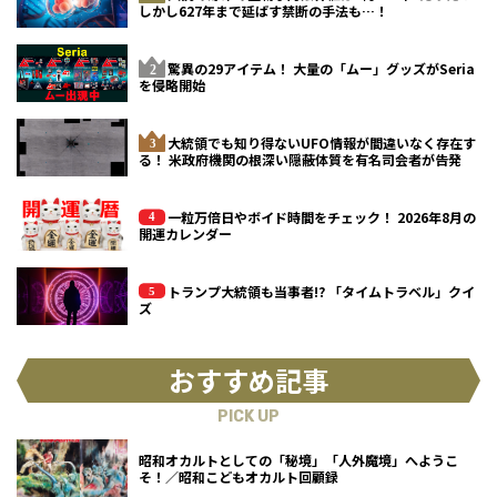
しかし627年まで延ばす禁断の手法も…！
驚異の29アイテム！ 大量の「ムー」グッズがSeria
を侵略開始
大統領でも知り得ないUFO情報が間違いなく存在す
る！ 米政府機関の根深い隠蔽体質を有名司会者が告発
一粒万倍日やボイド時間をチェック！ 2026年8月の
開運カレンダー
トランプ大統領も当事者!? 「タイムトラベル」クイ
ズ
おすすめ記事
PICK UP
昭和オカルトとしての「秘境」「人外魔境」へようこ
そ！／昭和こどもオカルト回顧録