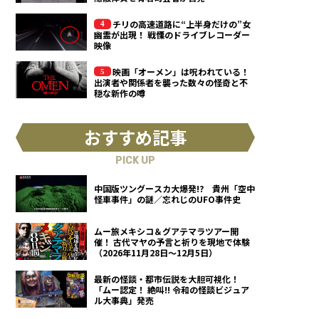
チリの高速道路に“上半身だけの”女
幽霊が出現！ 戦慄のドライブレコーダー
映像
映画「オーメン」は呪われている！
出演者や関係者を襲った数々の怪奇と不
穏な新作の噂
おすすめ記事
PICK UP
中国版ツングースカ大爆発!? 貴州「空中
怪車事件」の謎／忘れじのUFO事件史
ムー旅メキシコ＆グアテマラツアー開
催！ 古代マヤの予言と祈りを現地で体験
（2026年11月28日～12月5日）
最新の怪談・都市伝説を大胆可視化！
「ムー認定！ 絶叫!! 令和の怪談ビジュア
ル大事典」発売