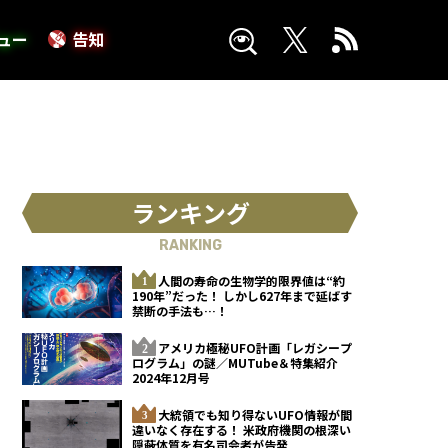
ュー
告知
ランキング
RANKING
人間の寿命の生物学的限界値は“約
190年”だった！ しかし627年まで延ばす
禁断の手法も…！
アメリカ極秘UFO計画「レガシープ
ログラム」の謎／MUTube＆特集紹介
2024年12月号
大統領でも知り得ないUFO情報が間
違いなく存在する！ 米政府機関の根深い
隠蔽体質を有名司会者が告発