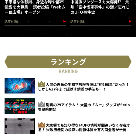
不思議な体験談、身近な噂や都市
中国版ツングースカ大爆発!? 貴
伝説を大募集！ 読者投稿「webム
州「空中怪車事件」の謎／忘れじ
ー民広場」オープン
のUFO事件史
記事を読む
記事を読む
ランキング
RANKING
人間の寿命の生物学的限界値は“約190年”だった！
しかし627年まで延ばす禁断の手法も…！
驚異の29アイテム！ 大量の「ムー」グッズがSeria
を侵略開始
大統領でも知り得ないUFO情報が間違いなく存在す
る！ 米政府機関の根深い隠蔽体質を有名司会者が告発