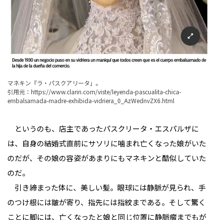
マネキン『ラ・パスクアリータ」。
引用元：
https://www.clarin.com/viste/leyenda-pascualita-chica-
embalsamada-madre-exhibida-vidriera_0_AzWednvZX6.html
というのも、店主であったパスクリータ・エスパルザに
は、自身の結婚式直前にサソリに噛まれ亡くなった娘がいた
のだが、その娘の容姿があまりにもマネキンと酷似していた
のだ。
引き締まった体に、美しい髪。眼球には静脈が見られ、手
のつけ根には皺が寄り、指先には指紋まである。そして驚く
ことに脚には、亡くなったと娘と同じ位置に静脈瘤までもが