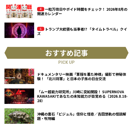
一粒万倍日やボイド時間をチェック！ 2026年8月の
開運カレンダー
トランプ大統領も当事者!? 「タイムトラベル」クイ
ズ
おすすめ記事
PICK UP
ドキュメンタリー映画「軍服を着た神様」撮影で神秘体
験！ 「北川将軍」と日本の子孫の日台交流
「ムー超能力研究所」川崎に突如開設！ SUPERNOVA
KAWASAKIであなたの未知能力が目覚める（2026.8.18-
28）
沖縄の霊石「ビジュル」信仰と怪奇／吉田悠軌の怪談解
題・呪物編