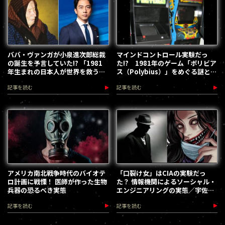
ババ・ヴァンガが小泉進次郎総裁
マインドコントロール実験だっ
の誕生を予言していた!? 「1981
た!? 1981年のゲーム「ポリビア
年生まれの日本人が世界を救う」
ス（Polybius）」をめぐる謎と陰
予言の色濃い真相
謀／宇佐和通
記事を読む
記事を読む
アメリカ南北戦争時代のバイオテ
「口裂け女」はCIAの実験だっ
ロ計画に戦慄！ 医師が作った生物
た？ 情報機関によるソーシャル・
兵器の恐るべき実態
エンジニアリングの実態／宇佐和
通
記事を読む
記事を読む