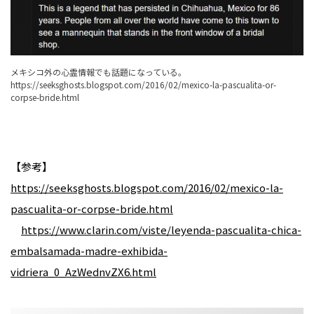
メキシコ外の心霊情報でも話題になっている。
https://seeksghosts.blogspot.com/2016/02/mexico-la-pascualita-or-
corpse-bride.html
【参考】
https://seeksghosts.blogspot.com/2016/02/mexico-la-
pascualita-or-corpse-bride.html
https://www.clarin.com/viste/leyenda-pascualita-chica-
embalsamada-madre-exhibida-
vidriera_0_AzWednvZX6.html