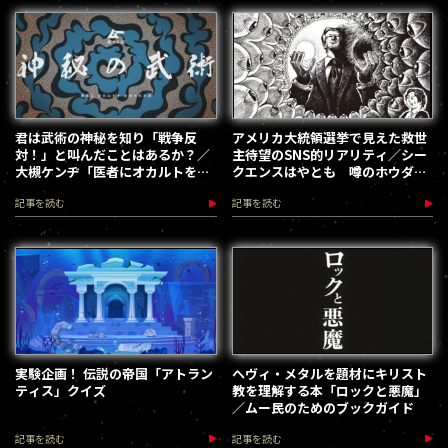
君は武術の神秘を知り「戦争反
アメリカ大統領選挙で見えた救世
対！」と叫んだことはあるか？／
主待望のSNS的リアリティ／シー
大槻ケンヂ「医者にオカルトを止
クエンスはやとも 噂のホウダ
められた男」
ン 第1回
記事を読む
記事を読む
実験企画！ 伝説の帝国「アトラン
ヘヴィ・メタルを題材にキリスト
ティス」クイズ
教を理解する本「ロックと悪魔」
／ムー民のためのブックガイド
記事を読む
記事を読む