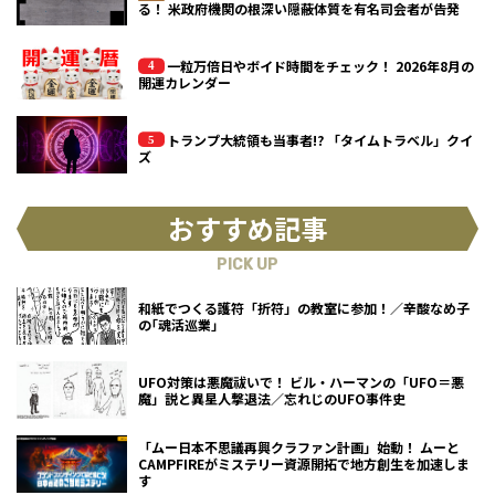
る！ 米政府機関の根深い隠蔽体質を有名司会者が告発
一粒万倍日やボイド時間をチェック！ 2026年8月の
開運カレンダー
トランプ大統領も当事者!? 「タイムトラベル」クイ
ズ
おすすめ記事
PICK UP
和紙でつくる護符「折符」の教室に参加！／辛酸なめ子
の｢魂活巡業｣
UFO対策は悪魔祓いで！ ビル・ハーマンの「UFO＝悪
魔」説と異星人撃退法／忘れじのUFO事件史
「ムー日本不思議再興クラファン計画」始動！ ムーと
CAMPFIREがミステリー資源開拓で地方創生を加速しま
す