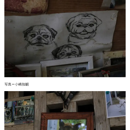
写真＝小嶋独観