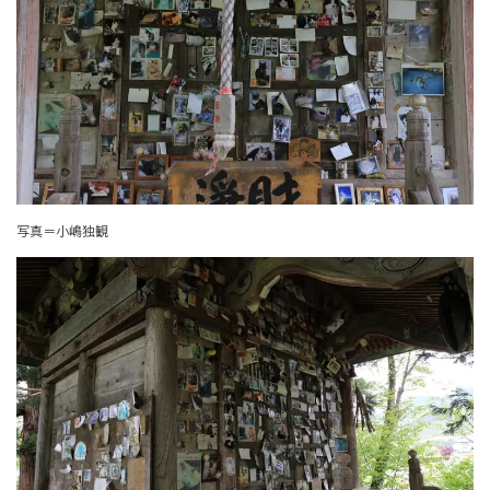
写真＝小嶋独観