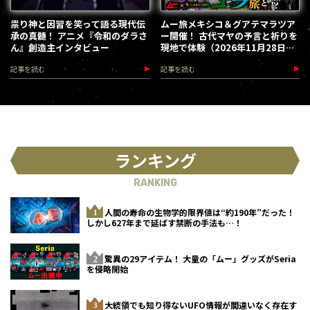
祟り神と因習を笑って語る現代伝
ムー旅メキシコ＆グアテマラツア
承の真髄！ アニメ『令和のダラさ
ー開催！ 古代マヤの予言と祈りを
ん』創造主インタビュー
現地で体験（2026年11月28日～
12月5日）
記事を読む
記事を読む
ランキング
RANKING
人間の寿命の生物学的限界値は“約190年”だった！
しかし627年まで延ばす禁断の手法も…！
驚異の29アイテム！ 大量の「ムー」グッズがSeria
を侵略開始
大統領でも知り得ないUFO情報が間違いなく存在す