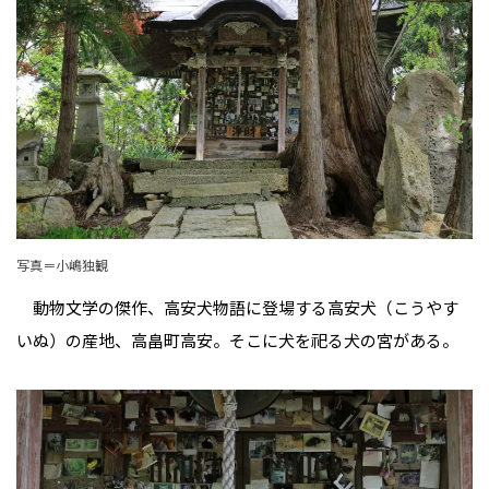
写真＝小嶋独観
動物文学の傑作、高安犬物語に登場する高安犬（こうやす
いぬ）の産地、高畠町高安。そこに犬を祀る犬の宮がある。