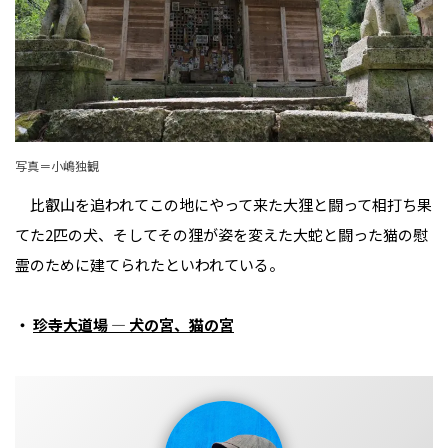
写真＝小嶋独観
比叡山を追われてこの地にやって来た大狸と闘って相打ち果
てた2匹の犬、そしてその狸が姿を変えた大蛇と闘った猫の慰
霊のために建てられたといわれている。
・
珍寺大道場 ― 犬の宮、猫の宮