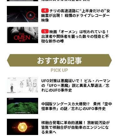
チリの高速道路に“上半身だけの”女
幽霊が出現！ 戦慄のドライブレコーダー
映像
映画「オーメン」は呪われている！
出演者や関係者を襲った数々の怪奇と不
穏な新作の噂
おすすめ記事
PICK UP
UFO対策は悪魔祓いで！ ビル・ハーマン
の「UFO＝悪魔」説と異星人撃退法／忘
れじのUFO事件史
中国版ツングースカ大爆発!? 貴州「空中
怪車事件」の謎／忘れじのUFO事件史
核融合発電に革命的進展！ 放射能汚染が
皆無で核融合炉が自動車のエンジンにな
る未来へ