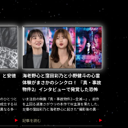
」と安徳
海老野心と窪田彩乃と小野健斗の心霊
体験がまさかのシンクロ！ 『真・事故
物件2』インタビューで発覚した恐怖
のひとつと
いま注目の映画『真・事故物件2—全滅—』。前作
成立する以
を上回る過激さがウリの本作でW主演を果たした、
異なる多く
女優の窪田彩乃と海老野心に起きた“撮影後の異
遷を追った
変”とは――？
記事を読む