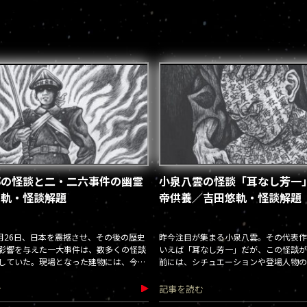
邸の怪談と二・二六事件の幽霊
小泉八雲の怪談「耳なし芳一
悠軌・怪談解題
帝供養／吉田悠軌・怪談解題
2月26日、日本を震撼させ、その後の歴史
昨今注目が集まる小泉八雲。その代表作
影響を与えた一大事件は、数多くの怪談
いえば「耳なし芳一」だが、この怪談が
していた。現場となった建物には、今も
前には、シチュエーションや登場人物の
が刻みつけられているのだろうか。
の別バージョンが存在する。これらの変
先には、芳一がな
む
記事を読む