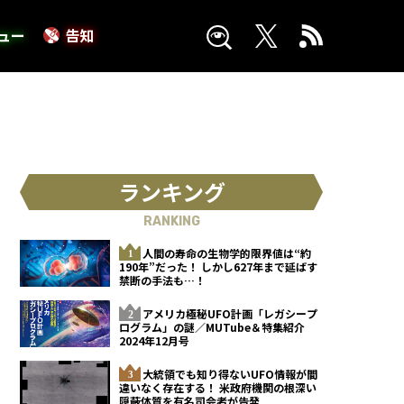
ュー
告知
ランキング
RANKING
人間の寿命の生物学的限界値は“約
190年”だった！ しかし627年まで延ばす
禁断の手法も…！
アメリカ極秘UFO計画「レガシープ
ログラム」の謎／MUTube＆特集紹介
2024年12月号
大統領でも知り得ないUFO情報が間
違いなく存在する！ 米政府機関の根深い
隠蔽体質を有名司会者が告発