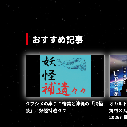
おすすめ記事
クブシメの祟り!? 奄美と沖縄の「海怪
オカルト
談」／妖怪補遺々々
郷村×ム
2026
（2026.