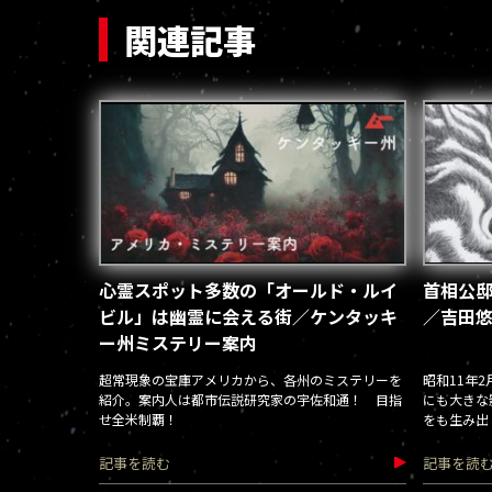
関連記事
心霊スポット多数の「オールド・ルイ
首相公
ビル」は幽霊に会える街／ケンタッキ
／吉田
ー州ミステリー案内
超常現象の宝庫アメリカから、各州のミステリーを
昭和11年
紹介。案内人は都市伝説研究家の宇佐和通！ 目指
にも大きな
せ全米制覇！
をも生み出
事件の記憶
記事を読む
記事を読