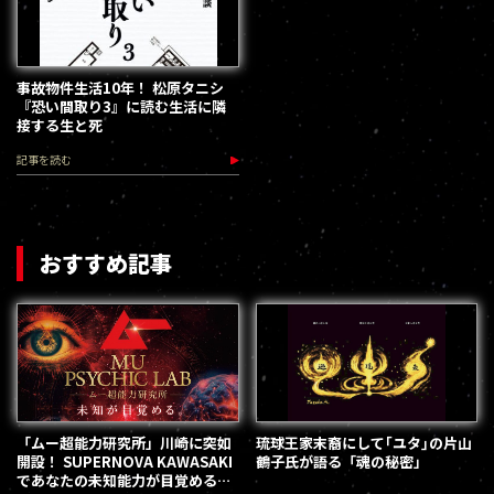
事故物件生活10年！ 松原タニシ
『恐い間取り3』に読む生活に隣
接する生と死
記事を読む
おすすめ記事
「ムー超能力研究所」川崎に突如
琉球王家末裔にして｢ユタ｣の片山
開設！ SUPERNOVA KAWASAKI
鶴子氏が語る「魂の秘密」
であなたの未知能力が目覚める