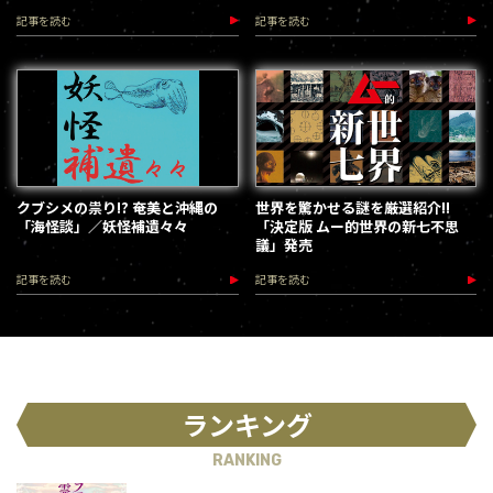
（2026.8.18-28）
記事を読む
記事を読む
クブシメの祟り!? 奄美と沖縄の
世界を驚かせる謎を厳選紹介!!
「海怪談」／妖怪補遺々々
「決定版 ムー的世界の新七不思
議」発売
記事を読む
記事を読む
ランキング
RANKING