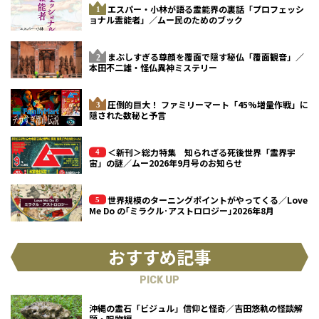
エスパー・小林が語る霊能界の裏話「プロフェッシ
ョナル霊能者」／ムー民のためのブック
まぶしすぎる尊顔を覆面で隠す秘仏「覆面観音」／
本田不二雄・怪仏異神ミステリー
圧倒的巨大！ ファミリーマート「45%増量作戦」に
隠された数秘と予言
＜新刊＞総力特集 知られざる死後世界「霊界宇
宙」の謎／ムー2026年9月号のお知らせ
世界規模のターニングポイントがやってくる／Love
Me Do の｢ミラクル･アストロロジー｣2026年8月
おすすめ記事
PICK UP
沖縄の霊石「ビジュル」信仰と怪奇／吉田悠軌の怪談解
題・呪物編