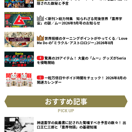
隠された数秘と予言
＜新刊＞総力特集 知られざる死後世界「霊界宇
宙」の謎／ムー2026年9月号のお知らせ
世界規模のターニングポイントがやってくる／Love
Me Do の｢ミラクル･アストロロジー｣2026年8月
驚異の29アイテム！ 大量の「ムー」グッズがSeria
を侵略開始
一粒万倍日やボイド時間をチェック！ 2026年8月の
開運カレンダー
おすすめ記事
PICK UP
神道霊学の奥義書に記された驚嘆すべき予言の数々！ 出
口王仁三郎と「霊界物語」の基礎知識