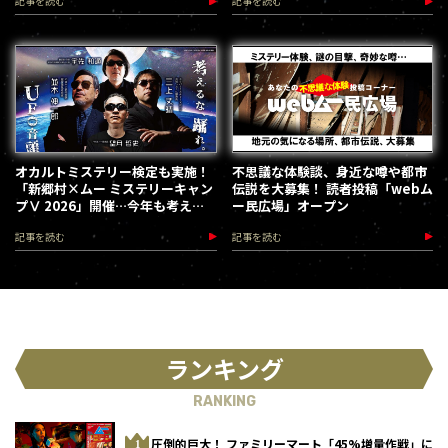
記事を読む
記事を読む
オカルトミステリー検定も実施！
不思議な体験談、身近な噂や都市
「新郷村×ムー ミステリーキャン
伝説を大募集！ 読者投稿「webム
プⅤ 2026」開催…今年も考える
ー民広場」オープン
な、踊れ！（2026.9.12）
記事を読む
記事を読む
ランキング
RANKING
圧倒的巨大！ ファミリーマート「45%増量作戦」に