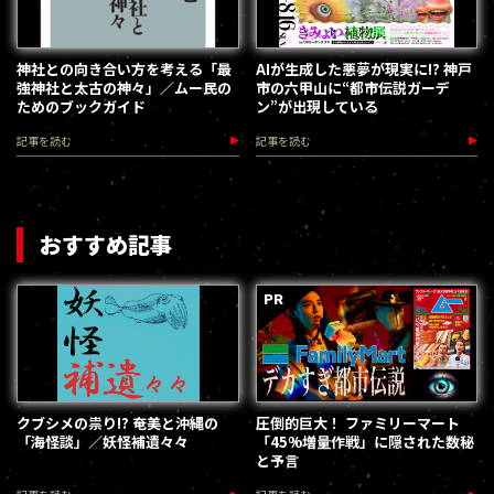
神社との向き合い方を考える「最
AIが生成した悪夢が現実に!? 神戸
強神社と太古の神々」／ムー民の
市の六甲山に“都市伝説ガーデ
ためのブックガイド
ン”が出現している
記事を読む
記事を読む
おすすめ記事
クブシメの祟り!? 奄美と沖縄の
圧倒的巨大！ ファミリーマート
「海怪談」／妖怪補遺々々
「45%増量作戦」に隠された数秘
と予言