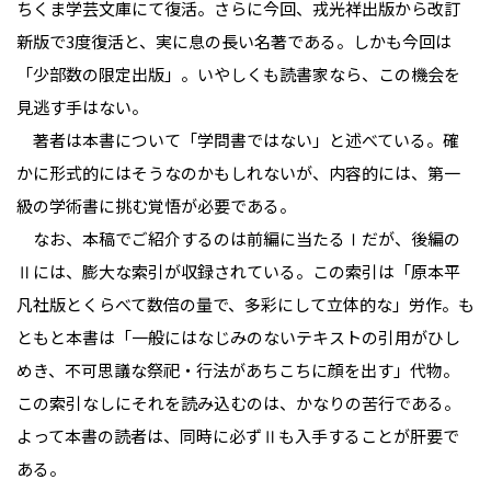
ちくま学芸文庫にて復活。さらに今回、戎光祥出版から改訂
新版で3度復活と、実に息の長い名著である。しかも今回は
「少部数の限定出版」。いやしくも読書家なら、この機会を
見逃す手はない。
著者は本書について「学問書ではない」と述べている。確
かに形式的にはそうなのかもしれないが、内容的には、第一
級の学術書に挑む覚悟が必要である。
なお、本稿でご紹介するのは前編に当たるⅠだが、後編の
Ⅱには、膨大な索引が収録されている。この索引は「原本平
凡社版とくらべて数倍の量で、多彩にして立体的な」労作。も
ともと本書は「一般にはなじみのないテキストの引用がひし
めき、不可思議な祭祀・行法があちこちに顔を出す」代物。
この索引なしにそれを読み込むのは、かなりの苦行である。
よって本書の読者は、同時に必ずⅡも入手することが肝要で
ある。