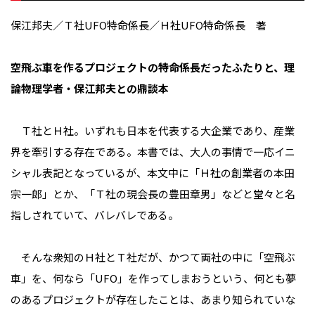
保江邦夫／Ｔ社UFO特命係長／Ｈ社UFO特命係長 著
空飛ぶ車を作るプロジェクトの特命係長だったふたりと、理
論物理学者・保江邦夫との鼎談本
Ｔ社とＨ社。いずれも日本を代表する大企業であり、産業
界を牽引する存在である。本書では、大人の事情で一応イニ
シャル表記となっているが、本文中に「Ｈ社の創業者の本田
宗一郎」とか、「Ｔ社の現会長の豊田章男」などと堂々と名
指しされていて、バレバレである。
そんな衆知のＨ社とＴ社だが、かつて両社の中に「空飛ぶ
車」を、何なら「UFO」を作ってしまおうという、何とも夢
のあるプロジェクトが存在したことは、あまり知られていな