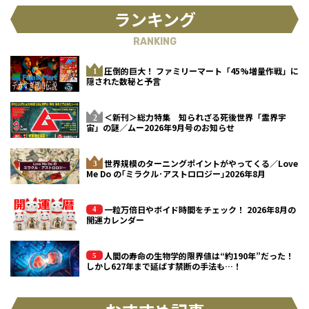
ランキング
RANKING
圧倒的巨大！ ファミリーマート「45%増量作戦」に
隠された数秘と予言
＜新刊＞総力特集 知られざる死後世界「霊界宇
宙」の謎／ムー2026年9月号のお知らせ
世界規模のターニングポイントがやってくる／Love
Me Do の｢ミラクル･アストロロジー｣2026年8月
一粒万倍日やボイド時間をチェック！ 2026年8月の
開運カレンダー
人間の寿命の生物学的限界値は“約190年”だった！
しかし627年まで延ばす禁断の手法も…！