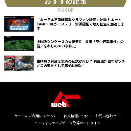
おすすめ記事
PICK UP
「ムー日本不思議再興クラファン計画」始動！ ムーと
CAMPFIREがミステリー資源開拓で地方創生を加速しま
す
中国版ツングースカ大爆発!? 貴州「空中怪車事件」の
謎／忘れじのUFO事件史
生け捕り賞金２億円の伝説が再び？ 兵庫県宍粟市がツチ
ノコの聖地として再始動開始！
サイトのご利用にあたって
個人情報について
お問い合わせ
インフォマティブデータ取得ガイドライン