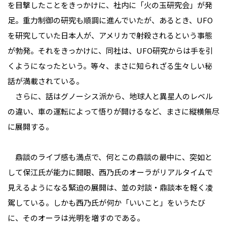
を目撃したことをきっかけに、社内に「火の玉研究会」が発
足。重力制御の研究も順調に進んでいたが、あるとき、UFO
を研究していた日本人が、アメリカで射殺されるという事態
が勃発。それをきっかけに、同社は、UFO研究からは手を引
くようになったという。等々、まさに知られざる生々しい秘
話が満載されている。
さらに、話はグノーシス派から、地球人と異星人のレベル
の違い、車の運転によって悟りが開けるなど、まさに縦横無尽
に展開する。
鼎談のライブ感も満点で、何とこの鼎談の最中に、突如と
して保江氏が能力に開眼、西乃氏のオーラがリアルタイムで
見えるようになる緊迫の展開は、並の対談・鼎談本を軽く凌
駕している。しかも西乃氏が何か「いいこと」をいうたび
に、そのオーラは光明を増すのである。