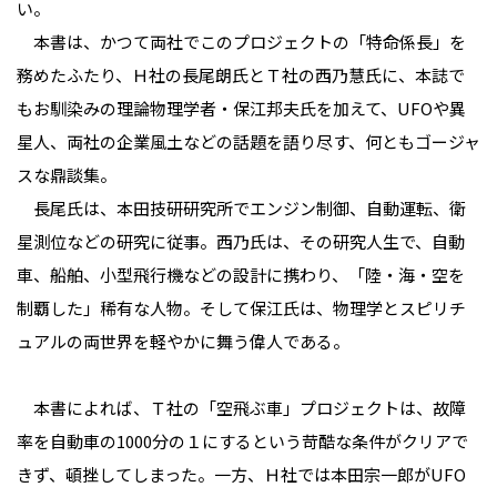
い。
本書は、かつて両社でこのプロジェクトの「特命係長」を
務めたふたり、Ｈ社の長尾朗氏とＴ社の西乃慧氏に、本誌で
もお馴染みの理論物理学者・保江邦夫氏を加えて、UFOや異
星人、両社の企業風土などの話題を語り尽す、何ともゴージャ
スな鼎談集。
長尾氏は、本田技研研究所でエンジン制御、自動運転、衛
星測位などの研究に従事。西乃氏は、その研究人生で、自動
車、船舶、小型飛行機などの設計に携わり、「陸・海・空を
制覇した」稀有な人物。そして保江氏は、物理学とスピリチ
ュアルの両世界を軽やかに舞う偉人である。
本書によれば、Ｔ社の「空飛ぶ車」プロジェクトは、故障
率を自動車の1000分の１にするという苛酷な条件がクリアで
きず、頓挫してしまった。一方、Ｈ社では本田宗一郎がUFO