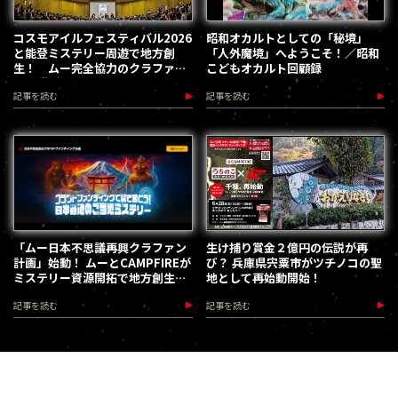
コスモアイルフェスティバル2026
昭和オカルトとしての「秘境」
と能登ミステリー周遊で地方創
「人外魔境」へようこそ！／昭和
生！ ムー完全協力のクラファン
こどもオカルト回顧録
第３弾が始動
記事を読む
記事を読む
「ムー日本不思議再興クラファン
生け捕り賞金２億円の伝説が再
計画」始動！ ムーとCAMPFIREが
び？ 兵庫県宍粟市がツチノコの聖
ミステリー資源開拓で地方創生を
地として再始動開始！
加速します
記事を読む
記事を読む