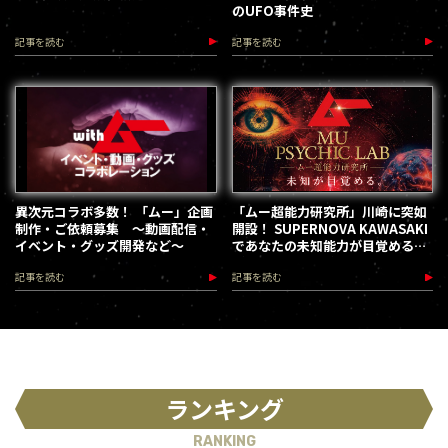
のUFO事件史
記事を読む
記事を読む
異次元コラボ多数！ 「ムー」企画
「ムー超能力研究所」川崎に突如
制作・ご依頼募集 ～動画配信・
開設！ SUPERNOVA KAWASAKI
イベント・グッズ開発など～
であなたの未知能力が目覚める
（2026.8.18-28）
記事を読む
記事を読む
ランキング
RANKING