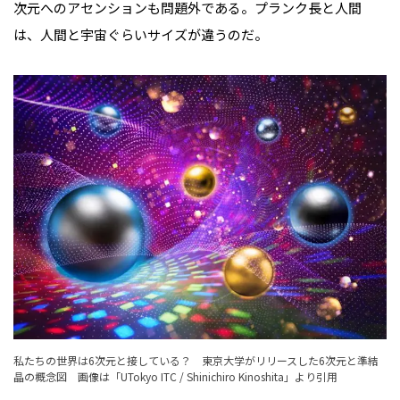
次元へのアセンションも問題外である。プランク長と人間
は、人間と宇宙ぐらいサイズが違うのだ。
私たちの世界は6次元と接している？ 東京大学がリリースした6次元と準結
晶の概念図 画像は「UTokyo ITC / Shinichiro Kinoshita」より引用