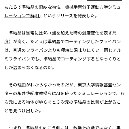
もたらす準結晶の奇妙な物性 機械学習分子運動力学シミュ
レーションで解明
」というリリースを発表した。
準結晶は異常に比熱（熱を加えた時の温度変化を表す尺
度）が高く、たとえば準結晶でコーティングしたフライパン
は、普通のフライパンよりも極端に温まりにくい。同じアル
ミフライパンでも、準結晶でコーティングするとゆっくりと
しか温まらなくなるのだ。
その理由がわからなかったのだが、東京大学情報基盤セン
ターの永井佑紀准教授らはAIを使ったシミュレーションで、６
次元にある物体がゆらぐと３次元の準結晶の比熱が上がるこ
とを見つけ出した。
つまり、準結晶の向こう側には、数学上の話ではなく、実