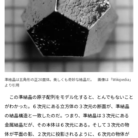
準結晶は五角形の正20面体。美しくも奇妙な結晶だ。 画像は「
Wikipedia
」
より引用
この準結晶の原子配列をモデル化すると、とんでもないこと
がわかった。６次元にある立方体の３次元の断面が、準結晶
の結晶構造と一致したのだ。つまり、準結晶は３次元にある
金属結晶だが、その本体は６次元にある。そして３次元の物
体が平面の影、２次元に投影されるように、６次元の物体が