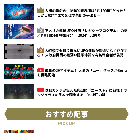
人間の寿命の生物学的限界値は“約190年”だった！
しかし627年まで延ばす禁断の手法も…！
アメリカ極秘UFO計画「レガシープログラム」の謎
／MUTube＆特集紹介 2024年12月号
大統領でも知り得ないUFO情報が間違いなく存在す
る！ 米政府機関の根深い隠蔽体質を有名司会者が告発
驚異の29アイテム！ 大量の「ムー」グッズがSeria
を侵略開始
防犯カメラが捉えた典型的「ゴースト」に戦慄！ ホ
ンジュラスの民家を闊歩する“白い影”の謎
おすすめ記事
PICK UP