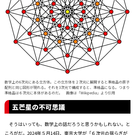
数学上の6次元にある立方体。この立方体を２次元に展開すると準結晶の原子
配列と同じ図形が現れる。それを3次元で構成すると、準結晶になる。つまり
準結晶は６次元に本体があるのだ。 画像は「
Wikipedia
」より引用
五芒星の不可思議
そうはいっても、数学上の話だろうと思うかもしれない。と
ころがだ。2024年５月14日、東京大学が「
６次元の揺らぎが