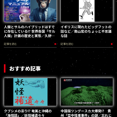
人間とサルのハイブリッドはすで
イギリスに現れたビッグフットの
に存在している!? 世界各国「サル
話など／南山宏のちょっと不思議
人間」計画の歴史と実態／久野友
な話
萬
記事を読む
記事を読む
おすすめ記事
クブシメの祟り!? 奄美と沖縄の
中国版ツングースカ大爆発!? 貴
「海怪談」／妖怪補遺々々
州「空中怪車事件」の謎／忘れじ