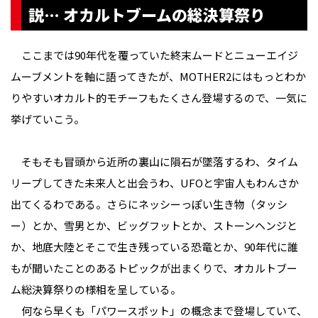
説… オカルトブームの総決算祭り
ここまでは90年代を覆っていた終末ムードとニューエイジ
ムーブメントを軸に語ってきたが、MOTHER2にはもっとわか
りやすいオカルト的モチーフもたくさん登場するので、一気に
挙げていこう。
そもそも冒頭から近所の裏山に隕石が墜落するわ、タイム
リープしてきた未来人と出会うわ、UFOと宇宙人もわんさか
出てくるわである。さらにネッシーっぽい生き物（タッシ
ー）とか、雪男とか、ビッグフットとか、ストーンヘンジと
か、地底大陸とそこで生き残っている恐竜とか、90年代に誰
もが聞いたことのあるトピックが出まくりで、オカルトブー
ム総決算祭りの様相を呈している。
何なら早くも「パワースポット」の概念まで登場していて、