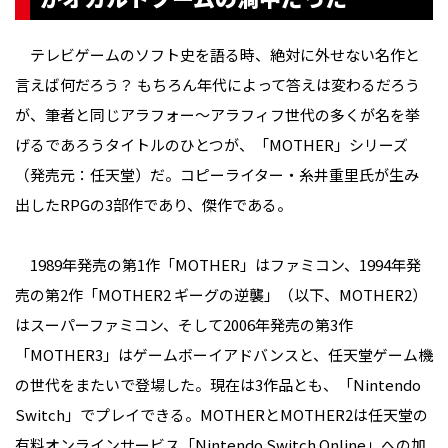
テレビゲームのソフト史を語る時、絶対に外せない名作と
言えば何だろう？ もちろん年代によって答えは変わるだろう
が、筆者と同じアラフォー〜アラフィフ世代の多くが名を挙
げるであろうタイトルのひとつが、「MOTHER」シリーズ
（発売元：任天堂）だ。コピーライター・糸井重里氏が生み
出したRPGの3部作であり、傑作である。
1989年発売の第1作「MOTHER」はファミコン、1994年発
売の第2作「MOTHER2 ギーグの逆襲」（以下、MOTHER2）
はスーパーファミコン、そして2006年発売の第3作
「MOTHER3」はゲームボーイアドバンスと、任天堂ゲーム機
の世代をまたいで登場した。現在は3作品とも、「Nintendo
Switch」でプレイできる。MOTHERとMOTHER2は任天堂の
有料オンラインサービス「Nintendo Switch Online」への加