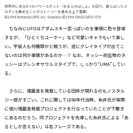
世界中にある8つのパワースポット「おまえのばしょ」を回り、散らばったメ
ロディを集めることがストーリーを進める上で重要。
©1994 Nintendo/APE inc. Scenario:©1994 SHIGESATO ITOI
ちなみにUFOはアダムスキー型っぽいのを筆頭に色々登場
するが、「ひとくちユーホー」など可愛いキャラもいて楽し
い。宇宙人も何種類かと戦うが、逆にグレイタイプが出てこ
ないのは何か事情があるのか…？ なお、ネッシー的生物のタ
ッシーはプレシオサウルスタイプで、しっかり“UMA”してい
る。
さらに、埋蔵金を発掘している団体が現れるのもノスタル
ジー感がすごい。これに関しては90年代当時、糸井氏が実際
に徳川埋蔵金発掘プロジェクトを行なっていたことが下敷き
にあるのだろう。同プロジェクトを先導した糸井氏による「あ
るとしか言えない」は名フレーズである。