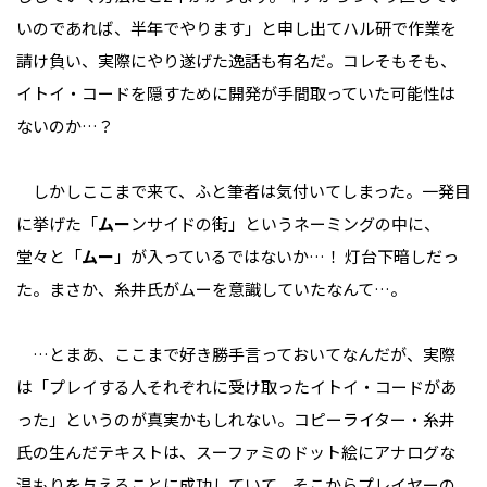
いのであれば、半年でやります」と申し出てハル研で作業を
請け負い、実際にやり遂げた逸話も有名だ。コレそもそも、
イトイ・コードを隠すために開発が手間取っていた可能性は
ないのか…？
しかしここまで来て、ふと筆者は気付いてしまった。一発目
に挙げた「
ムー
ンサイドの街」というネーミングの中に、
堂々と「
ムー
」が入っているではないか…！ 灯台下暗しだっ
た。まさか、糸井氏がムーを意識していたなんて…。
…とまあ、ここまで好き勝手言っておいてなんだが、実際
は「プレイする人それぞれに受け取ったイトイ・コードがあ
った」というのが真実かもしれない。コピーライター・糸井
氏の生んだテキストは、スーファミのドット絵にアナログな
温もりを与えることに成功していて、そこからプレイヤーの