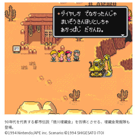
90年代を代表する都市伝説「徳川埋蔵金」を彷彿とさせる、埋蔵金発掘隊も
登場。
©1994 Nintendo/APE inc. Scenario:©1994 SHIGESATO ITOI