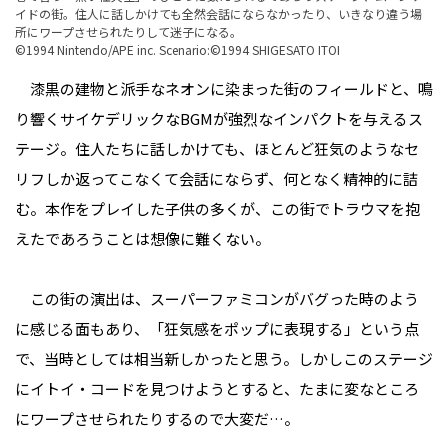
イドの街。住人に話しかけても全然会話にならなかったり、いきなり違う場
所にワープさせられたりして迷子になる。
©1994 Nintendo/APE inc. Scenario:©1994 SHIGESATO ITOI
漆黒の建物と派手なネオンに染まった街のフィールドと、鳴
り響くサイケデリックなBGMが強烈なインパクトを与えるス
テージ。住人たちに話しかけても、ほとんど狂気のようなセ
リフしか返ってこなくて会話にならず、何となく精神的に詰
む。本作をプレイした子供の多くが、この街でトラウマを抱
えたであろうことは想像に難くない。
この街の演出は、スーパーファミコンがバグった時のよう
に感じる面もあり、「狂気感をポップに表現する」という点
で、当時としては相当新しかったと思う。しかしこのステージ
にイトイ・コードを見つけようとすると、たまに変なところ
にワープさせられたりするので大変だ…。