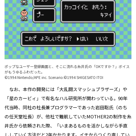
ポップなユーザー登録画面と、そこに流れる糸井氏の「OKですか？」ボイス
がもうゆるふわだった。
©1994 Nintendo/APE inc. Scenario:©1994 SHIGESATO ITOI
なお、本作の開発には「大乱闘スマッシュブラザーズ」や
「星のカービィ」で有名なハル研究所が関わっている。90年
代当時、同社の社長兼プログラマーであった岩田聡氏（のち
の任天堂社長）が、他社で難航していたMOTHER2の制作を糸
井氏から依頼された際、「いまあるものを活かしながら手直
ししていく方法だと2年かかります。イチからつくり直してい