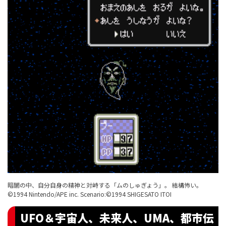
暗闇の中、自分自身の精神と対峙する「ムのしゅぎょう」。 結構怖い。
©1994 Nintendo/APE inc. Scenario:©1994 SHIGESATO ITOI
UFO＆宇宙人、未来人、UMA、都市伝