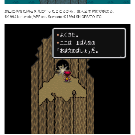
裏山に落ちた隕石を見に行ったところから、主人公の冒険が始まる。
©1994 Nintendo/APE inc. Scenario:©1994 SHIGESATO ITOI