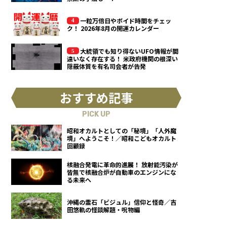
一粒万倍日やボイド時間をチェッ
ク！ 2026年8月の開運カレンダー
大統領でも知り得ないUFO情報が間
違いなく存在する！ 米政府機関の根深い
隠蔽体質を有名司会者が告発
おすすめ記事
PICK UP
昭和オカルトとしての「秘境」「人外魔
境」へようこそ！／昭和こどもオカルト
回顧録
核融合発電に革命的進展！ 放射能汚染が
皆無で核融合炉が自動車のエンジンにな
る未来へ
沖縄の霊石「ビジュル」信仰と怪奇／吉
田悠軌の怪談解題・呪物編