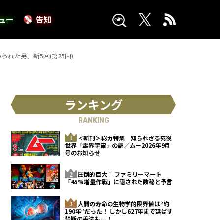
ュー
告知
れた男」新5回(第25回)
ランキング
RANKING
＜新刊＞総力特集 知られざる死後
世界「霊界宇宙」の謎／ムー2026年9月
号のお知らせ
圧倒的巨大！ ファミリーマート
「45%増量作戦」に隠された数秘と予言
人間の寿命の生物学的限界値は“約
190年”だった！ しかし627年まで延ばす
禁断の手法も…！