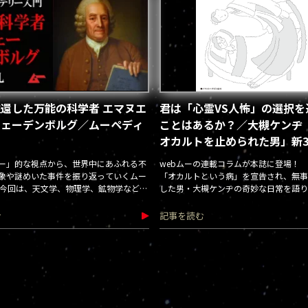
還した万能の科学者 エマヌエ
君は「心霊VS人怖」の選択を
ウェーデンボルグ／ムーペディ
ことはあるか？／大槻ケンヂ
オカルトを止められた男」新3回
回)
ー」的な視点から、世界中にあふれる不
webムーの連載コラムが本誌に登場！
象や謎めいた事件を振り返っていくムー
「オカルトという病」を宣告され、無事
 今回は、天文学、物理学、鉱物学など、
した男・大槻ケンヂの奇妙な日常を語り
で天才的な才能を発揮し、霊的にも覚醒
取り
む
記事を読む