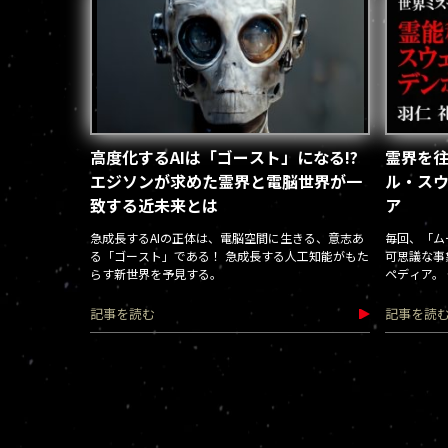
高度化するAIは「ゴースト」になる!?
霊界を往
エジソンが求めた霊界と電脳世界が一
ル・ス
致する近未来とは
ア
急成長するAIの正体は、電脳空間に生きる、意志あ
毎回、「ム
る「ゴースト」である！ 急成長する人工知能がもた
可思議な事
らす新世界を予見する。
ペディア。
数々の分野
した超人を
記事を読む
記事を読