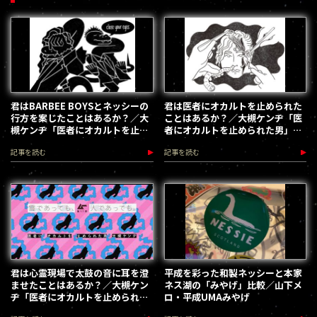
君はBARBEE BOYSとネッシーの
君は医者にオカルトを止められた
行方を案じたことはあるか？／大
ことはあるか？／大槻ケンヂ「医
槻ケンヂ「医者にオカルトを止め
者にオカルトを止められた男」新
られた男」新2回(第22回)
１回(第21回)
記事を読む
記事を読む
君は心霊現場で太鼓の音に耳を澄
平成を彩った和製ネッシーと本家
ませたことはあるか？／大槻ケン
ネス湖の「みやげ」比較／山下メ
ヂ「医者にオカルトを止められた
ロ・平成UMAみやげ
男」