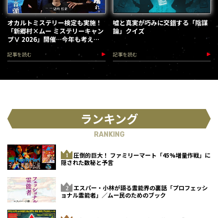
オカルトミステリー検定も実施！
嘘と真実が巧みに交錯する「陰謀
「新郷村×ムー ミステリーキャン
論」クイズ
プⅤ 2026」開催…今年も考える
な、踊れ！（2026.9.12）
記事を読む
記事を読む
ランキング
RANKING
圧倒的巨大！ ファミリーマート「45%増量作戦」に
隠された数秘と予言
エスパー・小林が語る霊能界の裏話「プロフェッシ
ョナル霊能者」／ムー民のためのブック