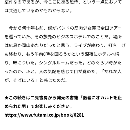
案件なのであるが、今ここにある恐怖、という一点において
は共通しているのかもわからない。
今から何十年も前、僕がバンドの筋肉少女帯で全国ツアー
を巡っていた、その旅先のビジネスホテルでのことだ。場所
は広島か岡山あたりだったと思う。ライブが終わり、打ち上げ
も終わり、もう午前0時を回ろうかという深夜にホテルへ帰
り、床についた。シングルルームだった。どのぐらい時がた
ったのか、ふと、人の気配を感じて目が覚めた。「だれか人
が、そばにいる」と感じたのだ。
★この続きは二見書房から発売の書籍「医者にオカルトを止
められた男」でお楽しみください。
https://www.futami.co.jp/book/6281