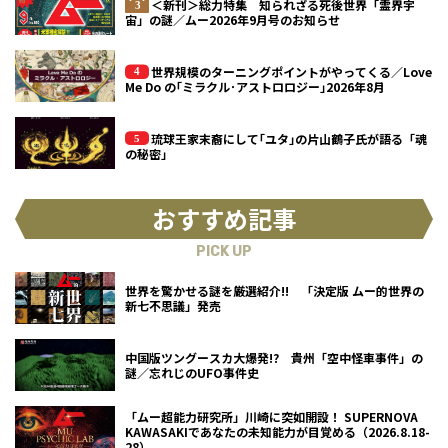
＜新刊＞総力特集 知られざる死後世界「霊界宇
宙」の謎／ムー2026年9月号のお知らせ
世界規模のターニングポイントがやってくる／Love
Me Do の｢ミラクル･アストロロジー｣2026年8月
琉球王家末裔にして｢ユタ｣の片山鶴子氏が語る「魂
の秘密」
おすすめ記事
PICK UP
世界を驚かせる謎を厳選紹介!! 「決定版 ムー的世界の
新七不思議」発売
中国版ツングースカ大爆発!? 貴州「空中怪車事件」の
謎／忘れじのUFO事件史
「ムー超能力研究所」川崎に突如開設！ SUPERNOVA
KAWASAKIであなたの未知能力が目覚める（2026.8.18-
28）