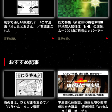
風水で優しい親離れ？ 4コマ漫
総力特集「米軍UFO機密解除!!
画「オカルとおさん」 ／石原まこ
非地球人知性体「NHI」の正体」
ちん
ムー2026年7月号のカバーアート
／zalartworks
記事を読む
記事を読む
おすすめ記事
雨の日は、ひとだまを集めて／
不思議な体験談、身近な噂や都市
「むうやん」４コマ漫画
伝説を大募集！ 読者投稿「webム
ー民広場」オープン