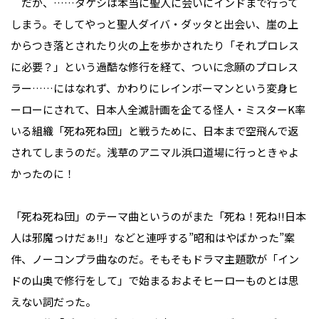
だが、……タケシは本当に聖人に会いにインドまで行って
しまう。そしてやっと聖人ダイバ・ダッタと出会い、崖の上
からつき落とされたり火の上を歩かされたり「それプロレス
に必要？」という過酷な修行を経て、ついに念願のプロレス
ラー……にはなれず、かわりにレインボーマンという変身ヒ
ーローにされて、日本人全滅計画を企てる怪人・ミスターK率
いる組織「死ね死ね団」と戦うために、日本まで空飛んで返
されてしまうのだ。浅草のアニマル浜口道場に行っときゃよ
かったのに！
「死ね死ね団」のテーマ曲というのがまた「死ね！死ね!!日本
人は邪魔っけだぁ!!」などと連呼する”昭和はやばかった”案
件、ノーコンプラ曲なのだ。そもそもドラマ主題歌が「イン
ドの山奥で修行をして」で始まるおよそヒーローものとは思
えない詞だった。