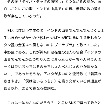
その後「ダイバ・ダッタの魂宿し」とつながるのだが、面
白いことにこの歌「インドの山奥で」の後、無限の数の替え
歌が存在しているのだ。
例えば僕は小学生の頃「インドの山奥でんでんでんどく豆上
手いまめ～だか～の学校わ～かば～が町に急に生え出しタン
タン狸の金玉は～風もないのにブーラブラ」と歌っていた。
中野区である。これが神奈川県在住の知人の場合「インドの
山奥でんでんかたつむりんごは真っ赤っかーちゃん怒りんぼ
ーくは泣いちっちはるのたちしょんべんじょの戸が開かな
い！」であったそうな。下ネタが多いのと流行歌（「若葉の
ささやき」「僕は泣いちっち」）を織り交ぜている共通点が
ある以外、まるで異なる歌詞だ。
これは一体なんなのだろう？ と思いSNSで募ってみたと