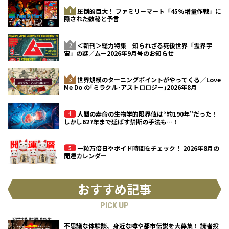
圧倒的巨大！ ファミリーマート「45%増量作戦」に
隠された数秘と予言
＜新刊＞総力特集 知られざる死後世界「霊界宇
宙」の謎／ムー2026年9月号のお知らせ
世界規模のターニングポイントがやってくる／Love
Me Do の｢ミラクル･アストロロジー｣2026年8月
人間の寿命の生物学的限界値は“約190年”だった！
しかし627年まで延ばす禁断の手法も…！
一粒万倍日やボイド時間をチェック！ 2026年8月の
開運カレンダー
おすすめ記事
PICK UP
不思議な体験談、身近な噂や都市伝説を大募集！ 読者投