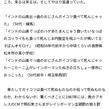
ころ、来るは来るは。そしてやはり皆違っていた。
「インドの山奥出っ歯のおじさんガイコツ食べて死んじゃっ
た」（50代・練馬）
「インドの山奥でっぱのハゲあたまんじゅう食いたいなっぱ
のゴリライもも食って死んじま円盤空を飛ぶ～たが鳴いてる
すばんオモロイ」（昭和50年代前半から中頃くらいの長野県
松本市の某小学校）
「インドの山奥でっ歯のおじさんガイコツ拾って死んじゃっ
たーこたーこ上がレインボーマンたぬきの立ちしょー便所に
おっこった」（50代前半・埼玉県西部）
果たしてガイコツは食べて死ぬものなのか拾って死ぬものな
のか、わからないが、驚くべきことに1987年には、靴のアキ
レスのCMで明石家さんまがレインボーマン主題歌の替え歌