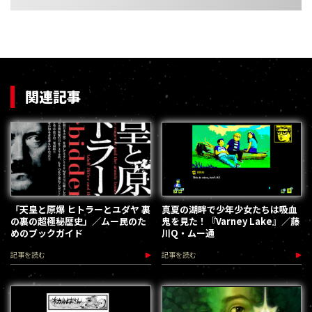
関連記事
「天皇と原爆 ヒトラーとユダヤ 裏
真夏の湖畔で少年少女たちは吸血
の裏の超極秘歴史」／ムー民のた
鬼を見た！『Varney Lake』／藤
めのブックガイド
川Q・ムー通
記事を読む
記事を読む