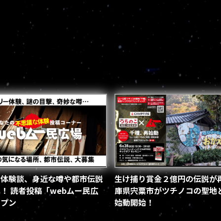
な体験談、身近な噂や都市伝説
生け捕り賞金２億円の伝説が再
！ 読者投稿「webムー民広
庫県宍粟市がツチノコの聖地
ープン
始動開始！