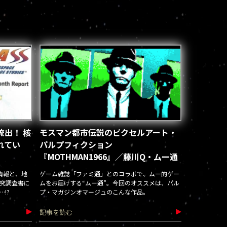
流出！ 核
モスマン都市伝説のピクセルアート・
れてい
パルプフィクション
『MOTHMAN1966』／藤川Q・ムー通
情報と、地
ゲーム雑誌「ファミ通」とのコラボで、ムー的ゲー
研究調査書に
ムをお届けする“ムー通”。今回のオススメは、パル
!?
プ・マガジンオマージュのこんな作品。
記事を読む