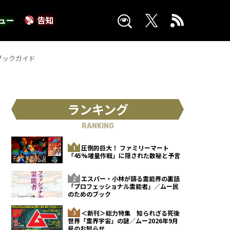
ュー
告知
ブックガイド
ランキング
RANKING
圧倒的巨大！ ファミリーマート
「45%増量作戦」に隠された数秘と予言
エスパー・小林が語る霊能界の裏話
「プロフェッショナル霊能者」／ムー民
のためのブック
＜新刊＞総力特集 知られざる死後
世界「霊界宇宙」の謎／ムー2026年9月
号のお知らせ