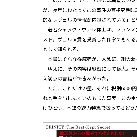
このようにいうと、「UFOは異星人の乗
が、長年にわたってこの事件の真相究明に
的なレヴェルの情報が内包されている」と
著者ジャック・ヴァレ博士は、フランス
スト。ヴェルヌ賞を受賞した作家でもある
として知られる。
本書はそんな権威者が、入念に、細大漏
ゆえに、その内容は緻密にして膨大。その
え満点の書籍ができあがった。
ただ、これだけの量、それに税別6000
れと手を出しにくいのもまた事実。この重
はひとつ、本誌の総力特集で扱ってはどう