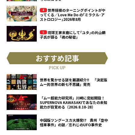
世界規模のターニングポイントがや
ってくる／Love Me Do の｢ミラクル･ア
ストロロジー｣2026年8月
琉球王家末裔にして｢ユタ｣の片山鶴
子氏が語る「魂の秘密」
おすすめ記事
PICK UP
世界を驚かせる謎を厳選紹介!! 「決定版
ムー的世界の新七不思議」発売
「ムー超能力研究所」川崎に突如開設！
SUPERNOVA KAWASAKIであなたの未知
能力が目覚める（2026.8.18-28）
中国版ツングースカ大爆発!? 貴州「空中
怪車事件」の謎／忘れじのUFO事件史