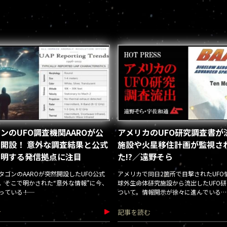
ンのUFO調査機関AAROが公
アメリカのUFO研究調査書が
開設！ 意外な調査結果と公式
施設や火星移住計画が監視さ
判明する発信拠点に注目
た!?／遠野そら
タゴンのAAROが突然開設したUFO公式
アメリカで同日2箇所で目撃されたUFO
。そこで明かされた“意外な情報”に今、
球外生命体研究施設から流出したUFO
ている――！
ついて。情報開示が徐々に進んでいる……
む
記事を読む