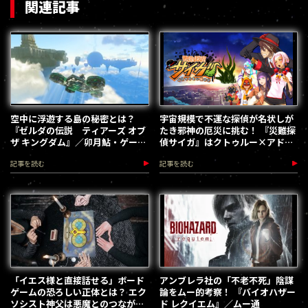
関連記事
空中に浮遊する島の秘密とは？
宇宙規模で不運な探偵が名状しが
『ゼルダの伝説 ティアーズ オブ
たき邪神の厄災に挑む！ 『災難探
ザ キングダム』／卯月鮎・ゲーム
偵サイガ』はクトゥルー×アドベ
ー案内
ンチャーゲームだ！／藤川Q・ム
記事を読む
記事を読む
ー通
「イエス様と直接話せる」ボード
アンブレラ社の「不老不死」陰謀
ゲームの恐ろしい正体とは？ エク
論をムー的考察！ 『バイオハザー
ソシスト神父は悪魔とのつながり
ド レクイエム』／ムー通