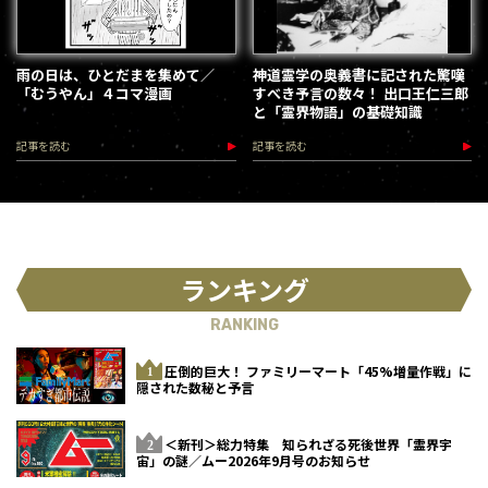
雨の日は、ひとだまを集めて／
神道霊学の奥義書に記された驚嘆
「むうやん」４コマ漫画
すべき予言の数々！ 出口王仁三郎
と「霊界物語」の基礎知識
記事を読む
記事を読む
ランキング
RANKING
圧倒的巨大！ ファミリーマート「45%増量作戦」に
隠された数秘と予言
＜新刊＞総力特集 知られざる死後世界「霊界宇
宙」の謎／ムー2026年9月号のお知らせ