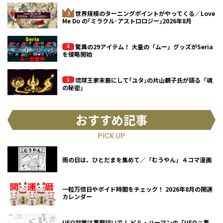
世界規模のターニングポイントがやってくる／Love
Me Do の｢ミラクル･アストロロジー｣2026年8月
驚異の29アイテム！ 大量の「ムー」グッズがSeria
を侵略開始
琉球王家末裔にして｢ユタ｣の片山鶴子氏が語る「魂
の秘密」
おすすめ記事
PICK UP
雨の日は、ひとだまを集めて／「むうやん」４コマ漫画
一粒万倍日やボイド時間をチェック！ 2026年8月の開運
カレンダー
UFO対策は悪魔祓いで！ ビル・ハーマンの「UFO＝悪