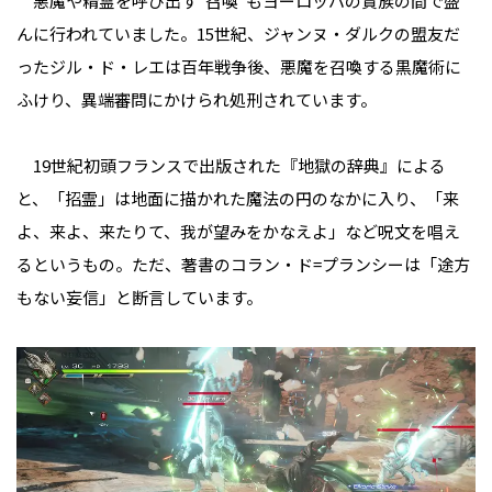
悪魔や精霊を呼び出す“召喚”もヨーロッパの貴族の間で盛
んに行われていました。15世紀、ジャンヌ・ダルクの盟友だ
ったジル・ド・レエは百年戦争後、悪魔を召喚する黒魔術に
ふけり、異端審問にかけられ処刑されています。
19世紀初頭フランスで出版された『地獄の辞典』による
と、「招霊」は地面に描かれた魔法の円のなかに入り、「来
よ、来よ、来たりて、我が望みをかなえよ」など呪文を唱え
るというもの。ただ、著書のコラン・ド=プランシーは「途方
もない妄信」と断言しています。