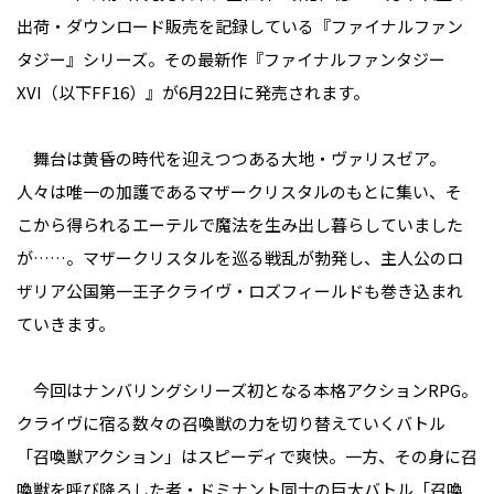
出荷・ダウンロード販売を記録している『ファイナルファン
タジー』シリーズ。その最新作『ファイナルファンタジー
XVI（以下FF16）』が6月22日に発売されます。
舞台は黄昏の時代を迎えつつある大地・ヴァリスゼア。
人々は唯一の加護であるマザークリスタルのもとに集い、そ
こから得られるエーテルで魔法を生み出し暮らしていました
が……。マザークリスタルを巡る戦乱が勃発し、主人公のロ
ザリア公国第一王子クライヴ・ロズフィールドも巻き込まれ
ていきます。
今回はナンバリングシリーズ初となる本格アクションRPG。
クライヴに宿る数々の召喚獣の力を切り替えていくバトル
「召喚獣アクション」はスピーディで爽快。一方、その身に召
喚獣を呼び降ろした者・ドミナント同士の巨大バトル「召喚