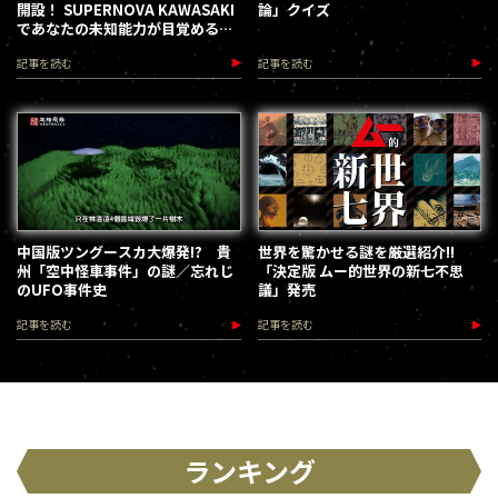
開設！ SUPERNOVA KAWASAKI
論」クイズ
であなたの未知能力が目覚める
（2026.8.18-28）
記事を読む
記事を読む
中国版ツングースカ大爆発!? 貴
世界を驚かせる謎を厳選紹介!!
州「空中怪車事件」の謎／忘れじ
「決定版 ムー的世界の新七不思
のUFO事件史
議」発売
記事を読む
記事を読む
ランキング