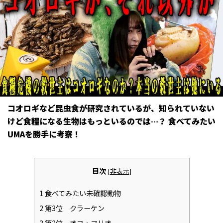
コオロギなど昆虫食が研究されているが、知られていない
けど食糧になる生物はもっといるのでは…？ 食べてみたい
UMAを勝手に考察！
目次
[
非表示
]
1
食べてみたい未確認動物
2
第3位 クラーケン
3
第2位 オヨ・フリオ