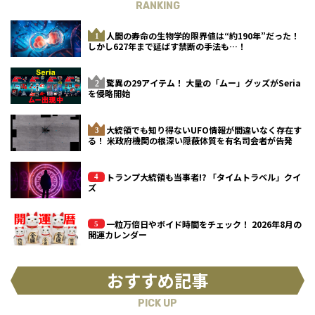
RANKING
人間の寿命の生物学的限界値は“約190年”だった！
しかし627年まで延ばす禁断の手法も…！
驚異の29アイテム！ 大量の「ムー」グッズがSeria
を侵略開始
大統領でも知り得ないUFO情報が間違いなく存在す
る！ 米政府機関の根深い隠蔽体質を有名司会者が告発
トランプ大統領も当事者!? 「タイムトラベル」クイ
ズ
一粒万倍日やボイド時間をチェック！ 2026年8月の
開運カレンダー
おすすめ記事
PICK UP