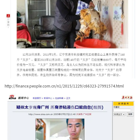
http://finance.people.com.cn/n1/2015/1229/c66323-27991574.html