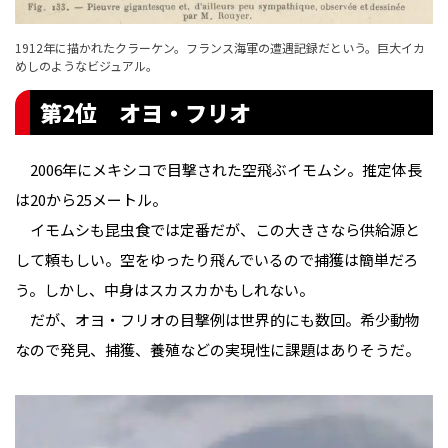
1912年に描かれたクラーケン。フランス海軍の遭遇記録だという。巨大イカ
めしのようなビジュアル。
第2位 オヨ・フリオ
2006年にメキシコで目撃された空飛ぶイモムシ。推定体長
は20から25メートル。
イモムシも昆虫食では定番だが、この大きさなら供給源と
して頼もしい。空をゆったり飛んでいるので捕獲は簡単だろ
う。しかし、中身はスカスカかもしれない。
だが、オヨ・フリオの目撃例は世界的にも数回。希少動物
なので発見、捕獲、養殖などの実現性に課題はありそうだ。