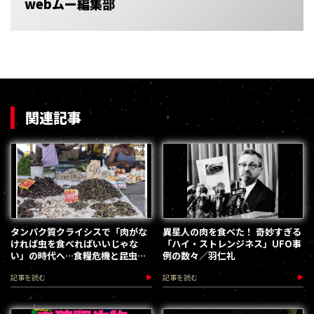
webムー編集部
関連記事
タンパク質クライシスで「肉がな
異星人の肉を食べた！ 奇妙すぎる
ければ虫を食べればいいじゃな
「ハイ・ストレンジネス」UFO事
い」の時代へ…食糧危機と昆虫食
例の数々／羽仁礼
のリアル
記事を読む
記事を読む