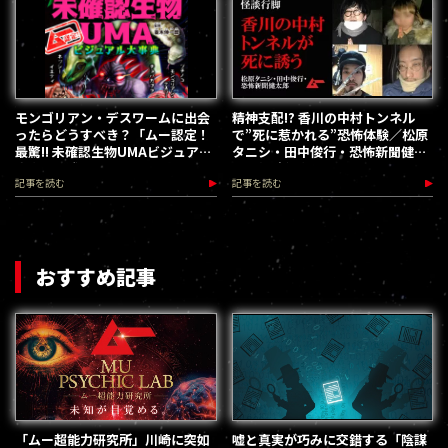
モンゴリアン・デスワームに出会
精神支配!? 香川の中村トンネル
ったらどうすべき？「ムー認定！
で”死に惹かれる”恐怖体験／松原
最驚!! 未確認生物UMAビジュアル
タニシ・田中俊行・恐怖新聞健太
大事典」発売
郎の怪談行脚
記事を読む
記事を読む
おすすめ記事
「ムー超能力研究所」川崎に突如
嘘と真実が巧みに交錯する「陰謀