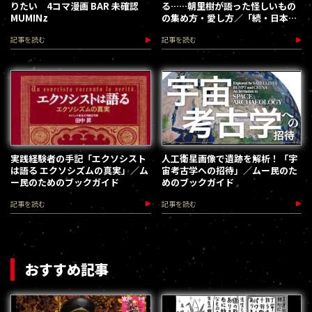
りたい 4コマ漫画 BAR 未確認
る……朝里樹が語った怪しいもの
MUMINz
の集め方・愛し方／「続・日本現
代怪異事典」刊行記念
記事を読む
記事を読む
実践経験者の手記「エクソシスト
人工衛星画像で遺跡を解析！「宇
は語る エクソシズムの真実」／ム
宙考古学への招待」／ムー民のた
ー民のためのブックガイド
めのブックガイド
記事を読む
記事を読む
おすすめ記事