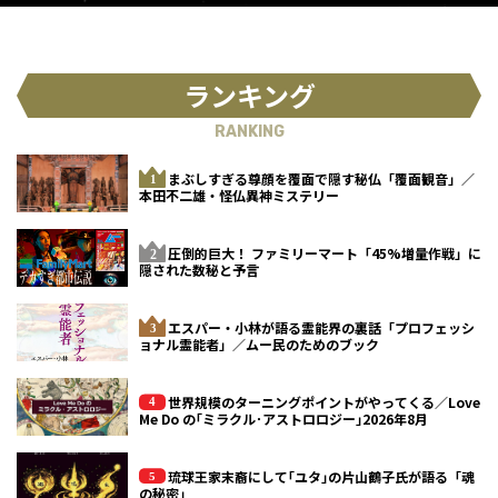
ランキング
RANKING
まぶしすぎる尊顔を覆面で隠す秘仏「覆面観音」／
本田不二雄・怪仏異神ミステリー
圧倒的巨大！ ファミリーマート「45%増量作戦」に
隠された数秘と予言
エスパー・小林が語る霊能界の裏話「プロフェッシ
ョナル霊能者」／ムー民のためのブック
世界規模のターニングポイントがやってくる／Love
Me Do の｢ミラクル･アストロロジー｣2026年8月
琉球王家末裔にして｢ユタ｣の片山鶴子氏が語る「魂
の秘密」