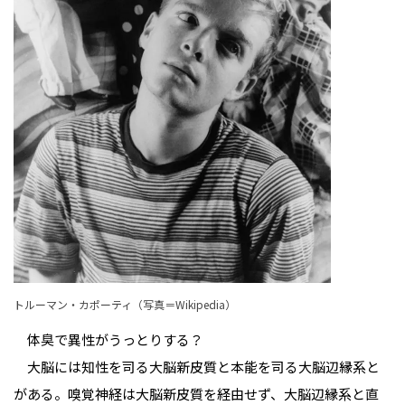
トルーマン・カポーティ
（写真＝Wikipedia）
体臭で異性がうっとりする？
大脳には知性を司る大脳新皮質と本能を司る大脳辺縁系と
がある。嗅覚神経は大脳新皮質を経由せず、大脳辺縁系と直