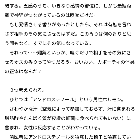
結する。五感のうち、いきなり感情の部位に、しかも最短距
離で神経がつながっているのは嗅覚だけだ。
もし発情させる香りがあったとしたら、それは有無を言わ
さず相手のその気にさせるはずだ。この香りは何の香りと思
う間もなく、すでにその気になっている。
それって……媚薬というか、嗅ぐだけで相手をその気にさ
せるオスの香りってやつだろう。おいおい、カポーティの体臭
の正体はなんだ？
２つ考えられる。
ひとつは「アンドロステノール」という男性ホルモン。
さわやかな汗（空気によって参加しておらず、汗に含まれる
脂肪酸やたんぱく質が皮膚の雑菌に食べられてもいない）に
含まれ、女性は反応することがわかっている。
歯医者にアンドロステノールを噴霧した椅子と噴霧してい