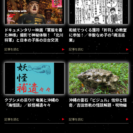
ドキュメンタリー映画「軍服を着
和紙でつくる護符「折符」の教室
た神様」撮影で神秘体験！ 「北川
に参加！／辛酸なめ子の｢魂活巡
将軍」と日本の子孫の日台交流
業｣
記事を読む
記事を読む
クブシメの祟り!? 奄美と沖縄の
沖縄の霊石「ビジュル」信仰と怪
「海怪談」／妖怪補遺々々
奇／吉田悠軌の怪談解題・呪物編
記事を読む
記事を読む