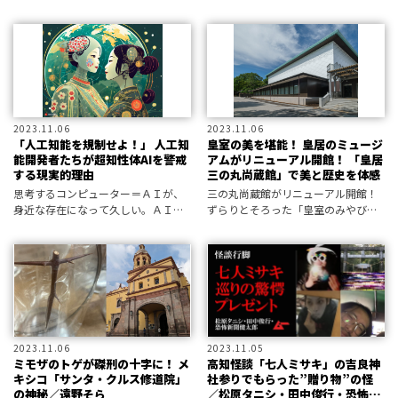
らも人々から“忘れ去られた妖怪”を
受けているのだろうか？ あのバ
発掘する、それが「妖怪補遺々々
バ・ヴァンガには視えていた！
（ようかいほいほい）」！ 今回は、
正体がバレてしまった妖怪たちを補
遺々々
2023.11.06
2023.11.06
「人工知能を規制せよ！」 人工知
皇室の美を堪能！ 皇居のミュージ
能開発者たちが超知性体AIを警戒
アムがリニューアル開館！ 「皇居
する現実的理由
三の丸尚蔵館」で美と歴史を体感
思考するコンピューター＝ＡＩが、
三の丸尚蔵館がリニューアル開館！
身近な存在になって久しい。ＡＩが
ずらりとそろった「皇室のみやび」
導く未来は必ずしも幸福とは限ら
を堪能しよう。
ず、逆にＡＩと人類の「戦い」の日
が迫る!? 開発者たちの見解を踏ま
え、脅威に備えていこう。
2023.11.06
2023.11.05
ミモザのトゲが磔刑の十字に！ メ
高知怪談「七人ミサキ」の吉良神
キシコ「サンタ・クルス修道院」
社参りでもらった”贈り物”の怪
の神秘／遠野そら
／松原タニシ・田中俊行・恐怖新