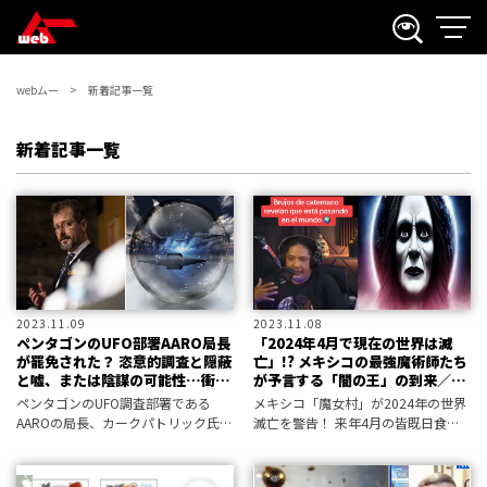
webムー
新着記事一覧
新着記事一覧
2023.11.09
2023.11.08
ペンタゴンのUFO部署AARO局長
「2024年4月で現在の世界は滅
が罷免された？ 恣意的調査と隠蔽
亡」!? メキシコの最強魔術師たち
と嘘、または陰謀の可能性…衝撃
が予言する「闇の王」の到来／遠
展開
野そら
ペンタゴンのUFO調査部署である
メキシコ「魔女村」が2024年の世界
AAROの局長、カークパトリック氏が
滅亡を警告！ 来年4月の皆既日食の
罷免される可能性があるという衝撃
後、世界が闇に覆われるという。
のニュースが飛び込んできた！ その
背景に何があるのか!?