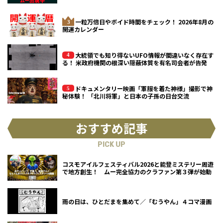
一粒万倍日やボイド時間をチェック！ 2026年8月の
開運カレンダー
大統領でも知り得ないUFO情報が間違いなく存在す
る！ 米政府機関の根深い隠蔽体質を有名司会者が告発
ドキュメンタリー映画「軍服を着た神様」撮影で神
秘体験！ 「北川将軍」と日本の子孫の日台交流
おすすめ記事
PICK UP
コスモアイルフェスティバル2026と能登ミステリー周遊
で地方創生！ ムー完全協力のクラファン第３弾が始動
雨の日は、ひとだまを集めて／「むうやん」４コマ漫画