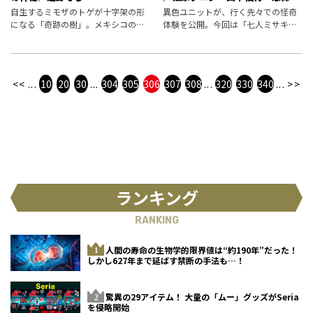
聞健太郎の怪談行脚
自生するミモザのトゲが十字架の形
異色ユニットが、行く先々での怪奇
になる「奇跡の樹」。メキシコのサ
体験を公開。今回は「七人ミサキ」
ンタクルス教会は強烈なキリスト教
にまつわる怪異を回想——。妙な出
のパワーを語る歴史があった。
来事でも、不思議と「数が合う」も
のなのだ。 （2020年6月25日を再編
集）
<<
...
10
20
30
...
304
305
306
307
308
...
320
330
340
...
>>
ランキング
RANKING
人間の寿命の生物学的限界値は“約190年”だった！
しかし627年まで延ばす禁断の手法も…！
驚異の29アイテム！ 大量の「ムー」グッズがSeria
を侵略開始