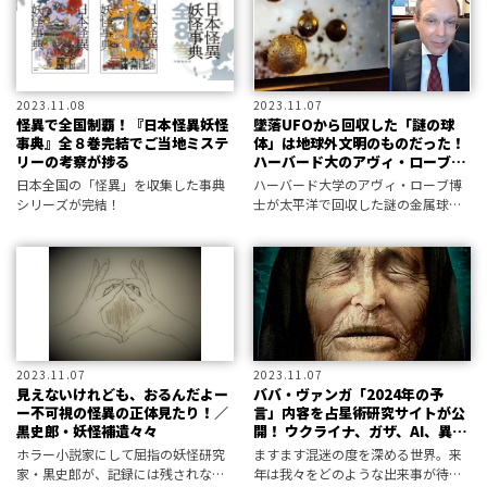
2023.11.08
2023.11.07
怪異で全国制覇！『日本怪異妖怪
墜落UFOから回収した「謎の球
事典』全８巻完結でご当地ミステ
体」は地球外文明のものだった！
リーの考察が捗る
ハーバード大のアヴィ・ローブ博
士が分析結果を公開
日本全国の「怪異」を収集した事典
ハーバード大学のアヴィ・ローブ博
シリーズが完結！
士が太平洋で回収した謎の金属球に
ついての続報が届いた――。太陽系外か
らやってきたこの金属は、はたして
自然物なのか、それとも人工物なの
だろうか？
2023.11.07
2023.11.07
見えないけれども、おるんだよー
ババ・ヴァンガ「2024年の予
ー不可視の怪異の正体見たり！／
言」内容を占星術研究サイトが公
黒史郎・妖怪補遺々々
開！ ウクライナ、ガザ、AI、異星
人について驚愕の指摘が
ホラー小説家にして屈指の妖怪研究
ますます混迷の度を深める世界。来
家・黒史郎が、記録には残されなが
年は我々をどのような出来事が待ち